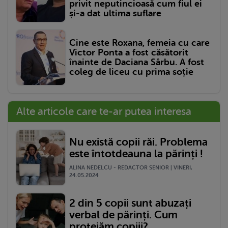
privit neputincioasă cum fiul ei
și-a dat ultima suflare
Cine este Roxana, femeia cu care
Victor Ponta a fost căsătorit
înainte de Daciana Sârbu. A fost
coleg de liceu cu prima soție
Alte articole care te-ar putea interesa
Nu există copii răi. Problema
este întotdeauna la părinți !
ALINA NEDELCU - REDACTOR SENIOR | VINERI,
24.05.2024
2 din 5 copii sunt abuzați
verbal de părinți. Cum
protejăm copiii?