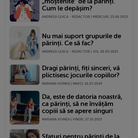
„moștenite” de la părinți.
Cum le depășim?
ANDREEA GUICA - REDACTOR | MIERCURI, 23.08.2023
Nu mai suport grupurile de
părinți. Ce să fac?
ANDREEA GUICA - REDACTOR | JOI, 28.09.2023
Dragi părinți, fiți sinceri, vă
plictisesc jocurile copiilor?
MARIANA VOINEA | MARŢI, 16.07.2024
Da, este de datoria noastră,
ca părinți, să ne învățăm
copiii să se apere singuri
MARIANA VOINEA | VINERI, 27.10.2023
Sfaturi pentru părinți de la