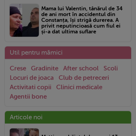
Mama lui Valentin, tânărul de 34
de ani mort în accidentul din
Constanța, își strigă durerea. A
privit neputincioasă cum fiul ei
și-a dat ultima suflare
Util pentru mămici
Crese
Gradinite
After school
Scoli
Locuri de joaca
Club de petreceri
Activitati copii
Clinici medicale
Agentii bone
Articole noi