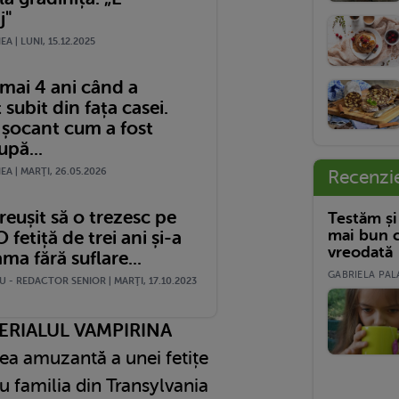
j"
A | LUNI, 15.12.2025
mai 4 ani când a
 subit din fața casei.
 șocant cum a fost
upă...
A | MARŢI, 26.05.2026
Recenzi
eușit să o trezesc pe
Testăm și
mai bun c
 fetiță de trei ani și-a
vreodată
ma fără suflare...
GABRIELA PALA
 - REDACTOR SENIOR | MARŢI, 17.10.2023
ERIALUL VAMPIRINA
ea amuzantă a unei fetițe
u familia din Transylvania