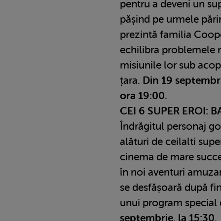
pentru a deveni un su
pășind pe urmele părin
prezintă familia Coope
echilibra problemele 
misiunile lor sub acop
țara.
Din 19 septembrie
ora 19:00
.
CEI 6 SUPER EROI: 
Îndrăgitul personaj go
alături de ceilalti supe
cinema de mare succes
în noi aventuri amuzan
se desfășoară după fina
unui program special 
septembrie, la 15:30
.