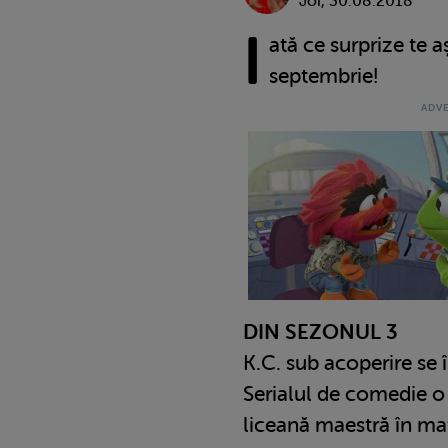
Joi, 30.08.2018
I
ată ce surprize te a
septembrie!
DIN SEZONUL 3
K.C. sub acoperire se 
Serialul de comedie o 
liceană maestră în ma