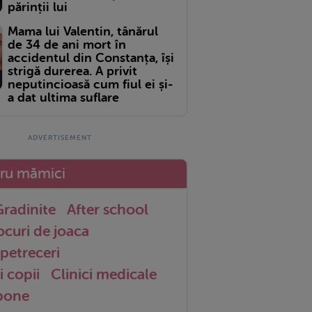
părinții lui
Mama lui Valentin, tânărul
de 34 de ani mort în
accidentul din Constanța, își
strigă durerea. A privit
neputincioasă cum fiul ei și-
a dat ultima suflare
tru mămici
radinite
After school
ocuri de joaca
petreceri
i copii
Clinici medicale
 bone