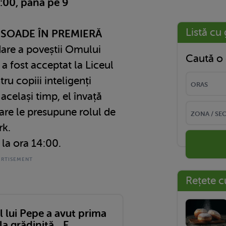
12:00, până pe 9
Listă cu 
ISOADE ÎN PREMIERĂ
are a poveștii Omului
Caută o 
 a fost acceptat la Liceul
ru copiii inteligenți
 același timp, el învață
care le presupune rolul de
rk.
 la ora 14:00.
Rețete c
l lui Pepe a avut prima
la grădiniță. „E