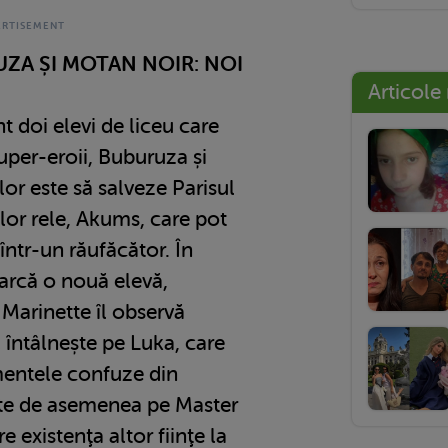
ZA ȘI MOTAN NOIR: NOI
Articole
t doi elevi de liceu care
uper-eroii, Buburuza și
or este să salveze Parisul
ilor rele, Akums, care pot
într-un răufăcător. În
arcă o nouă elevă,
Marinette îl observă
l întâlnește pe Luka, care
mentele confuze din
oaşte de asemenea pe Master
re existenţa altor fiinţe la