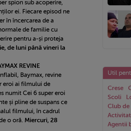
per spion sub acoperire,
ților ei. Fiecare episod ne
r în încercarea de a
normale de familie cu
erire pentru a-și proteja
, de luni până vineri la
BAYMAX REVINE
Util pen
nflabil, Baymax, revine
r eroi ai filmului de
Crese
G
 numit Cei 6 super eroi
Scoli
L
te și pline de suspans ce
Club de 
lul filmului, în cadrul
Activitat
de o oră.
Miercuri, 28
Agentii