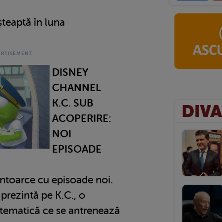
șteaptă în luna
DISNEY
CHANNEL
K.C. SUB
ACOPERIRE:
NOI
EPISOADE
întoarce cu episoade noi.
prezintă pe K.C., o
tematică ce se antrenează