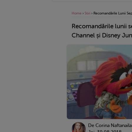
Home
›
Stiri
›
Recomandările Lunii Sep
Recomandările lunii 
Channel și Disney Jun
De
Corina Naftanaila