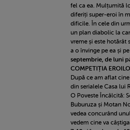
fel ca ea. Mulțumită l
diferiți super-eroi în 
dificile. În cele din 
un plan diabolic la ca
vreme și este hotărât
a o învinge pe ea și p
septembrie, de luni p
COMPETIȚIA EROILO
După ce am aflat cine
din serialele Casa lui
O Poveste Încâlcită: Se
Buburuza și Motan Noi
vedea concurând unul 
vedem cine va câștiga