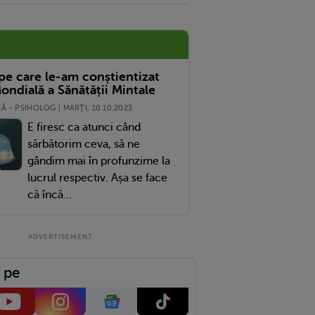
 pe care le-am conștientizat
ondială a Sănătății Mintale
 - PSIHOLOG | MARŢI, 10.10.2023
E firesc ca atunci când
sărbătorim ceva, să ne
gândim mai în profunzime la
lucrul respectiv. Așa se face
că încă...
 pe