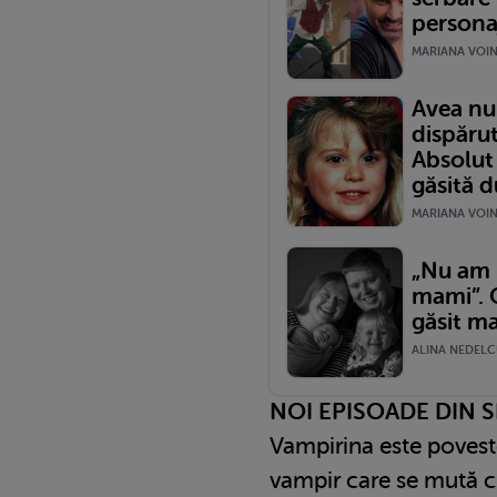
persona
MARIANA VOINE
Avea nu
dispărut
Absolut
găsită d
MARIANA VOINE
„Nu am r
mami”. O
găsit ma
ALINA NEDELCU
NOI EPISOADE DIN S
Vampirina este povest
vampir care se mută c