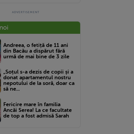
 noi
Andreea, o fetiță de 11 ani
din Bacău a dispărut fără
urmă de mai bine de 3 zile
„Soțul s-a dezis de copii și a
donat apartamentul nostru
nepotului de la soră, doar ca
să ne...
Fericire mare în familia
Ancăi Serea! La ce facultate
de top a fost admisă Sarah