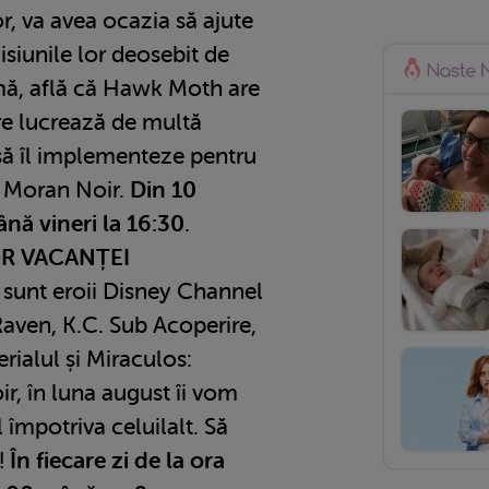
or, va avea ocazia să ajute
misiunile lor deosebit de
urmă, află că Hawk Moth are
re lucrează de multă
 să îl implementeze pentru
e Moran Noir.
Din 10
ână vineri la 16:30
.
R VACANȚEI
 sunt eroii Disney Channel
 Raven, K.C. Sub Acoperire,
rialul și Miraculos:
r, în luna august îi vom
împotriva celuilalt. Să
!
În fiecare zi de la ora