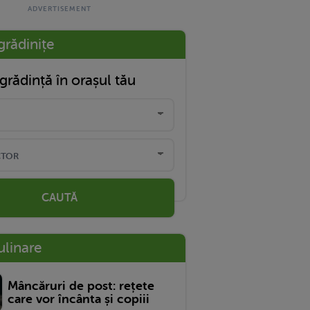
grădinițe
grădință în orașul tău
CAUTĂ
ulinare
Mâncăruri de post: rețete
care vor încânta și copiii