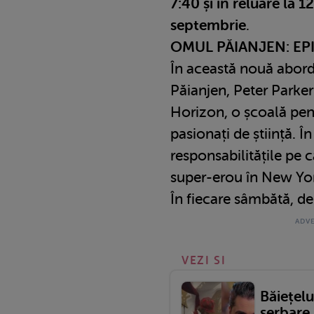
7:40 și în reluare la 
septembrie
.
OMUL PĂIANJEN: EP
În această nouă abord
Păianjen, Peter Parker
Horizon, o școală pent
pasionați de știință. În
responsabilitățile pe 
super-erou în New Yo
În fiecare sâmbătă, de
VEZI SI
Băiețelu
serbare 