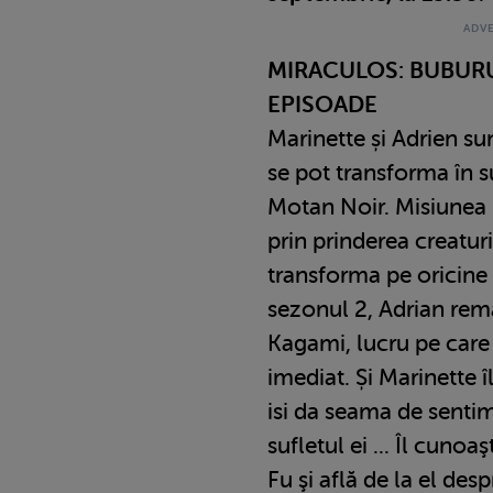
MIRACULOS: BUBURU
EPISOADE
Marinette și Adrien sun
se pot transforma în s
Motan Noir. Misiunea l
prin prinderea creatur
transforma pe oricine 
sezonul 2, Adrian rem
Kagami, lucru pe care 
imediat. Și Marinette î
isi da seama de senti
sufletul ei ... Îl cun
Fu şi află de la el desp