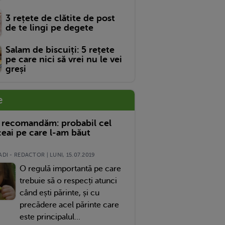
3 rețete de clătite de post
de te lingi pe degete
Salam de biscuiți: 5 rețete
pe care nici să vrei nu le vei
greși
e
 recomandăm: probabil cel
eai pe care l-am băut
DI - REDACTOR | LUNI, 15.07.2019
O regulă importantă pe care
trebuie să o respecți atunci
când ești părinte, și cu
precădere acel părinte care
este principalul...