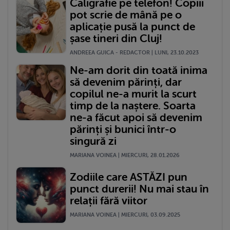
Caligrafie pe telefon! Copiii
pot scrie de mână pe o
aplicație pusă la punct de
șase tineri din Cluj!
ANDREEA GUICA - REDACTOR | LUNI, 23.10.2023
Ne-am dorit din toată inima
să devenim părinți, dar
copilul ne-a murit la scurt
timp de la naștere. Soarta
ne-a făcut apoi să devenim
părinți și bunici într-o
singură zi
MARIANA VOINEA | MIERCURI, 28.01.2026
Zodiile care ASTĂZI pun
punct durerii! Nu mai stau în
relații fără viitor
MARIANA VOINEA | MIERCURI, 03.09.2025