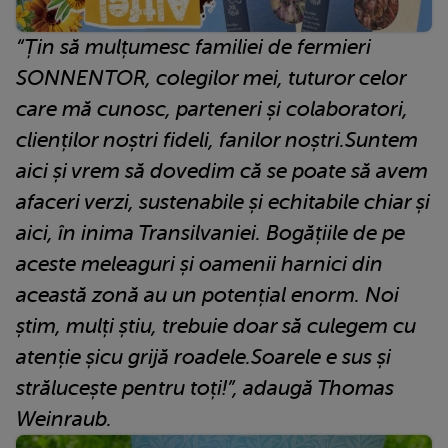
“Țin să mulțumesc familiei de fermieri
SONNENTOR, colegilor mei, tuturor celor
care mă cunosc, parteneri și colaboratori,
clienților noștri fideli, fanilor noștri.Suntem
aici și vrem să dovedim că se poate să avem
afaceri verzi, sustenabile și echitabile chiar și
aici, în inima Transilvaniei. Bogățiile de pe
aceste meleaguri și oamenii harnici din
această zonă au un potențial enorm. Noi
știm, mulți știu, trebuie doar să culegem cu
atenție șicu grijă roadele.Soarele e sus și
strălucește pentru toți!”, adaugă Thomas
Weinraub.