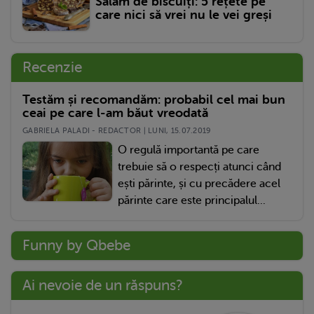
Salam de biscuiți: 5 rețete pe
care nici să vrei nu le vei greși
Recenzie
Testăm și recomandăm: probabil cel mai bun
ceai pe care l-am băut vreodată
GABRIELA PALADI - REDACTOR | LUNI, 15.07.2019
O regulă importantă pe care
trebuie să o respecți atunci când
ești părinte, și cu precădere acel
părinte care este principalul...
Funny by Qbebe
Ai nevoie de un răspuns?