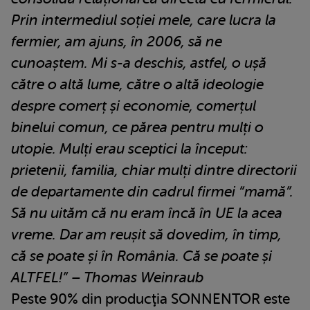
P
rin intermediul soției mele, care lucr
a
la
fermier, am ajuns
,
în 2006, să ne
cunoaștem
. Mi s-a deschis, astfel, o ușă
către o altă lume
,
către
o altă ideologie
despre comerț și economie, comerțul
binelui comun,
ce
părea pentru mulți o
utopie
. M
ulți erau sceptici
la început:
prietenii
, familia, chiar mulți dintre directorii
de departamente din cadrul firmei “mam
ă
”
.
S
ă nu uităm
că
nu eram
încă
în UE la acea
vreme.
Dar am reușit să dovedim, în timp,
că se poate și în România. Că se poate și
ALTFEL!” – Thomas Weinraub
Peste 90% din producţia SONNENTOR este