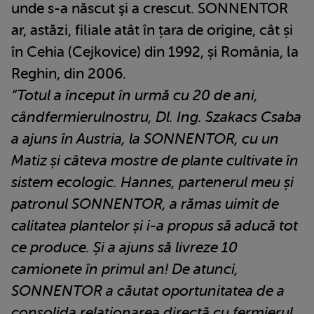
unde s-a născut şi a crescut. SONNENTOR
ar, astăzi, filiale atât în țara de origine, cât și
în Cehia (Cejkovice) din 1992, și România, la
Reghin, din 2006.
“
Totul a
î
nce
p
ut
în urmă cu
20 de ani,
cândfermierulnostru
,
Dl. Ing. Szakacs Csaba
a ajuns în Austria
,
la SONNENTOR
,
cu un
Matiz și câteva mostre de plante cultivate în
sistem
e
cologic
.
Hannes, partenerul meu
și
patronul SONNENTOR, a rămas uimit
de
calitatea plantelor
și i-a
propus să aducă tot
ce produce. Ș
i a
ajuns să livreze
10
camionete în primul an! De atunci
,
SONNENTOR a căutat oportunitatea de a
consolida
relaționarea
directă
cu fermierul
.