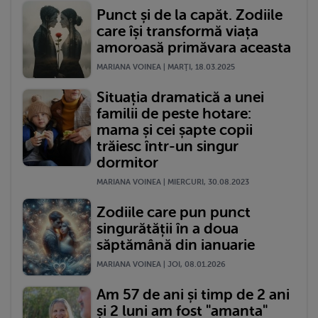
Punct și de la capăt. Zodiile
care își transformă viața
amoroasă primăvara aceasta
MARIANA VOINEA | MARŢI, 18.03.2025
Situația dramatică a unei
familii de peste hotare:
mama și cei șapte copii
trăiesc într-un singur
dormitor
MARIANA VOINEA | MIERCURI, 30.08.2023
Zodiile care pun punct
singurătății în a doua
săptămână din ianuarie
MARIANA VOINEA | JOI, 08.01.2026
Am 57 de ani și timp de 2 ani
și 2 luni am fost "amanta"