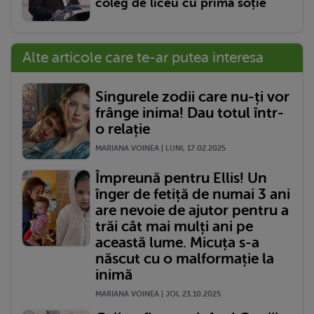
coleg de liceu cu prima soție
Alte articole care te-ar putea interesa
Singurele zodii care nu-ți vor
frânge inima! Dau totul într-
o relație
MARIANA VOINEA | LUNI, 17.02.2025
Împreună pentru Ellis! Un
înger de fetiță de numai 3 ani
are nevoie de ajutor pentru a
trăi cât mai mulți ani pe
această lume. Micuța s-a
născut cu o malformație la
inimă
MARIANA VOINEA | JOI, 23.10.2025