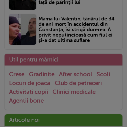
față de părinții lui
Mama lui Valentin, tânărul de 34
de ani mort în accidentul din
Constanța, își strigă durerea. A
privit neputincioasă cum fiul ei
și-a dat ultima suflare
Util pentru mămici
Crese
Gradinite
After school
Scoli
Locuri de joaca
Club de petreceri
Activitati copii
Clinici medicale
Agentii bone
Articole noi