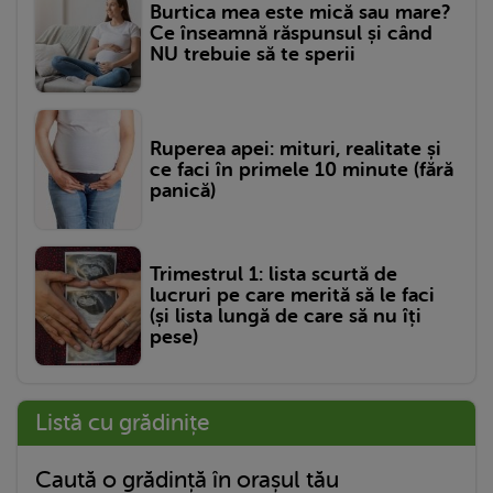
Burtica mea este mică sau mare?
Ce înseamnă răspunsul și când
NU trebuie să te sperii
Ruperea apei: mituri, realitate și
ce faci în primele 10 minute (fără
panică)
Trimestrul 1: lista scurtă de
lucruri pe care merită să le faci
(și lista lungă de care să nu îți
pese)
Listă cu grădinițe
Caută o grădință în orașul tău