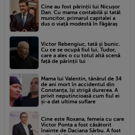
Cine au fost părinții lui Nicușor
Dan. Cu mama contabilă și tatăl
muncitor, primarul capitalei a
dus o viață modestă în Făgăraș
Victor Rebengiuc, tată și bunic.
Cu ce se ocupă fiul lui, Tudor,
care a ales o cu totul altă scenă
față de părinții lui
Mama lui Valentin, tânărul de 34
de ani mort în accidentul din
Constanța, își strigă durerea. A
privit neputincioasă cum fiul ei
și-a dat ultima suflare
Cine este Roxana, femeia cu care
Victor Ponta a fost căsătorit
înainte de Daciana Sârbu. A fost