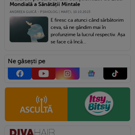
Mondială a Sănătății Mintale
ANDREEA GUICĂ - PSIHOLOG | MARŢI, 10.10.2023
E firesc ca atunci când sărbătorim
ceva, să ne gândim mai în
profunzime la lucrul respectiv. Așa
se face că încă...
Ne găsești pe