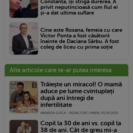
Constanța, își strigă durerea. A
privit neputincioasă cum fiul ei
și-a dat ultima suflare
Cine este Roxana, femeia cu care
Victor Ponta a fost căsătorit
înainte de Daciana Sârbu. A fost
coleg de liceu cu prima soție
Alte articole care te-ar putea interesa
Trăiește un miracol! O mamă
aduce pe lume cvintupleți
după ani întregi de
infertilitate
ANDREEA GUICA - REDACTOR | VINERI, 01.09.2023
Copil la 30 de ani vs. copil la
38 de ani. Cât de greu mi-a