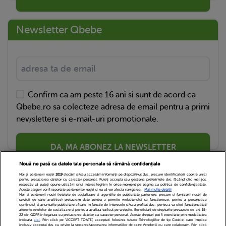
Newsletter Qbebe
Confirm ca am peste 16 ani si sunt de acord ca
Qbebe.ro sa colecteze adresa de email pentru a primi
newslettere si e-mail-uri promotionale.
DA, MA ABONEZ LA NEWSLETTER
Nouă ne pasă ca datele tale personale să rămână confidențiale
Noi și partenerii noștri
1019
stocăm și/sau accesăm informații pe dispozitivul dvs., precum identificatorii cookie unici
pentru prelucrarea datelor cu caracter personal. Puteți accepta sau gestiona preferințele dvs. făcând clic mai jos,
respectiv vă puteți opune utilizării unui interes legitim în orice moment pe pagina cu politica de confidențialitate.
Aceste alegeri vor fi raportate partenerilor noștri și nu vă vor afecta navigarea.
Mai multe detalii
Noi si partenerii nostri (retelele de socializare si agentiile de publicitate partenere, precum si furnizorii nostri de
servicii de date analitice) prelucram date pentru a permite website-ului sa functioneze, pentru a personaliza
continutul si anunturile publicitare afisate in functie de interesele si/sau profilul dvs., pentru a va oferi functionalitati
aferente retelelor de socializare si pentru a analiza traficul pe website. Beneficiati de drepturile prevazute de art. 15-
22 din GDPR in legatura cu prelucrarea datelor cu caracter personal. Aceste drepturi pot fi exercitate prin modalitatea
indicata
aici
. Prin click pe “ACCEPT TOATE”, acceptati folosirea tuturor Tehnologiilor de tip Cookie, care implica
inclusiv acceptul dvs. cu privire la stocarea/accesarea informatiilor de catre Vendor-ii cu care colaboram. Prin click