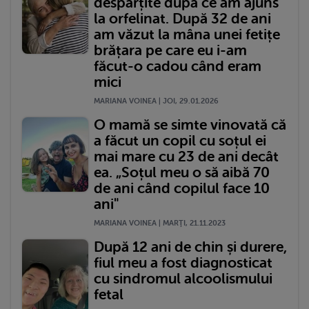
despărțite după ce am ajuns
la orfelinat. După 32 de ani
am văzut la mâna unei fetițe
brățara pe care eu i-am
făcut-o cadou când eram
mici
MARIANA VOINEA | JOI, 29.01.2026
O mamă se simte vinovată că
a făcut un copil cu soțul ei
mai mare cu 23 de ani decât
ea. „Soțul meu o să aibă 70
de ani când copilul face 10
ani"
MARIANA VOINEA | MARŢI, 21.11.2023
După 12 ani de chin și durere,
fiul meu a fost diagnosticat
cu sindromul alcoolismului
fetal