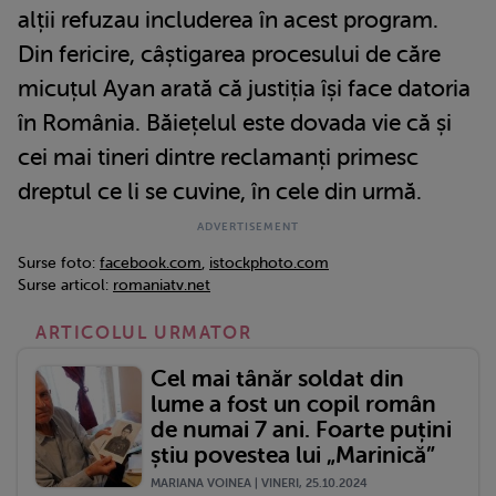
alții refuzau includerea în acest program.
Din fericire, câștigarea procesului de căre
micuțul Ayan arată că justiția își face datoria
în România. Băiețelul este dovada vie că și
cei mai tineri dintre reclamanți primesc
dreptul ce li se cuvine, în cele din urmă.
Surse foto:
facebook.com
,
istockphoto.com
Surse articol:
romaniatv.net
ARTICOLUL URMATOR
Cel mai tânăr soldat din
lume a fost un copil român
de numai 7 ani. Foarte puțini
știu povestea lui „Marinică”
MARIANA VOINEA | VINERI, 25.10.2024