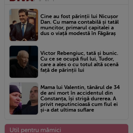
Cine au fost părinții lui Nicușor
Dan. Cu mama contabilă și tatăl
muncitor, primarul capitalei a
dus o viață modestă în Făgăraș
Victor Rebengiuc, tată și bunic.
Cu ce se ocupă fiul lui, Tudor,
care a ales o cu totul altă scenă
față de părinții lui
Mama lui Valentin, tânărul de 34
de ani mort în accidentul din
Constanța, își strigă durerea. A
privit neputincioasă cum fiul ei
și-a dat ultima suflare
Util pentru mămici