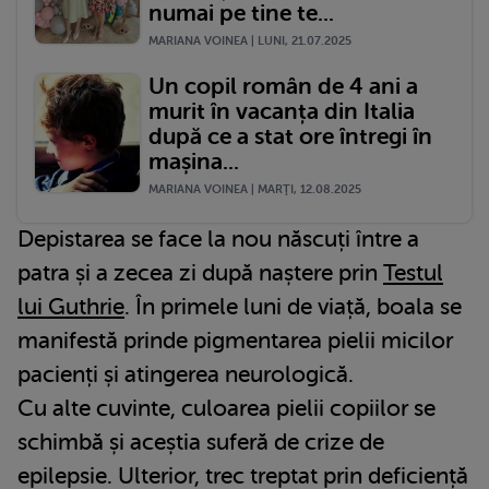
numai pe tine te...
MARIANA VOINEA | LUNI, 21.07.2025
Un copil român de 4 ani a
murit în vacanța din Italia
după ce a stat ore întregi în
mașina...
MARIANA VOINEA | MARŢI, 12.08.2025
Depistarea se face la nou născuți între a
patra și a zecea zi după naștere prin
Testul
lui Guthrie
. În primele luni de viață, boala se
manifestă prinde pigmentarea pielii micilor
pacienți și atingerea neurologică.
Cu alte cuvinte, culoarea pielii copiilor se
schimbă și aceștia suferă de crize de
epilepsie. Ulterior, trec treptat prin deficiență