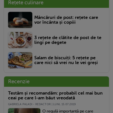
Rețete culinare
Mâncăruri de post: rețete care
vor încânta și copiii
3 rețete de clătite de post de te
lingi pe degete
Salam de biscuiți: 5 rețete pe
care nici să vrei nu le vei greși
Recenzie
Testăm și recomandăm: probabil cel mai bun
ceai pe care l-am băut vreodată
GABRIELA PALADI - REDACTOR | LUNI, 15.07.2019
O regulă importantă pe care