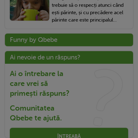
trebuie să o respecți atunci când
ești părinte, și cu precădere acel
părinte care este principalul...
Funny by Qbebe
Ai nevoie de un răspuns?
Ai o întrebare la
care vrei să
primești răspuns?
Comunitatea
Qbebe te ajută.
ÎNTREABĂ