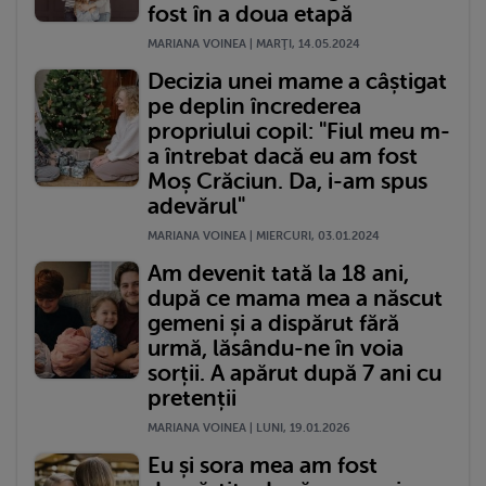
fost în a doua etapă
MARIANA VOINEA | MARŢI, 14.05.2024
Decizia unei mame a câștigat
pe deplin încrederea
propriului copil: "Fiul meu m-
a întrebat dacă eu am fost
Moș Crăciun. Da, i-am spus
adevărul"
MARIANA VOINEA | MIERCURI, 03.01.2024
Am devenit tată la 18 ani,
după ce mama mea a născut
gemeni și a dispărut fără
urmă, lăsându-ne în voia
sorții. A apărut după 7 ani cu
pretenții
MARIANA VOINEA | LUNI, 19.01.2026
Eu și sora mea am fost