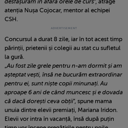
desfășurăm în afara orele de curs
”, atrage
atenția Nușa Cojocar, mentor al echipei
CSH.
Concursul a durat 8 zile, iar în tot acest timp
părinții, prietenii și colegii au stat cu sufletul
la gură.
„
Au fost zile grele pentru n-am dormit și am
așteptat vești, însă ne bucurăm extraordinar
pentru ei, sunt niște copii minunați. Au
aproape 6 ani de când muncesc și e dovada
că dacă dorești ceva obții
”, spune mama
unuia dintre elevii premiați, Mariana Iridon.
Elevii vor intra în vacanță, însă după puțin
timp vor începe pregătirile pentru noile