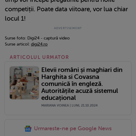
competiții. Poate data viitoare, vor lua chiar
locul 1!
Surse foto: Digi24 - captură video
Surse articol:
digi24.ro
ARTICOLUL URMATOR
Elevii români și maghiari din
Harghita si Covasna
comunică în engleză.
Autoritățile acuză sistemul
educațional
MARIANA VOINEA | LUNI, 21.10.2024
Urmareste-ne pe Google News