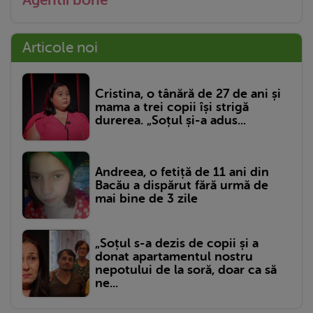
Agentii bone
Articole noi
Cristina, o tânără de 27 de ani și
mama a trei copii își strigă
durerea. „Soțul și-a adus...
Andreea, o fetiță de 11 ani din
Bacău a dispărut fără urmă de
mai bine de 3 zile
„Soțul s-a dezis de copii și a
donat apartamentul nostru
nepotului de la soră, doar ca să
ne...