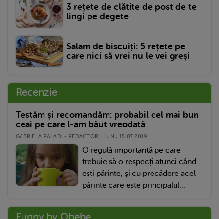
3 rețete de clătite de post de te
lingi pe degete
Salam de biscuiți: 5 rețete pe
care nici să vrei nu le vei greși
Recenzie
Testăm și recomandăm: probabil cel mai bun
ceai pe care l-am băut vreodată
GABRIELA PALADI - REDACTOR | LUNI, 15.07.2019
O regulă importantă pe care
trebuie să o respecți atunci când
ești părinte, și cu precădere acel
părinte care este principalul...
Funny by Qbebe