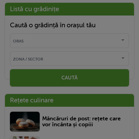
Listă cu grădinițe
Caută o grădință în orașul tău
CAUTĂ
Rețete culinare
Mâncăruri de post: rețete care
vor încânta și copiii