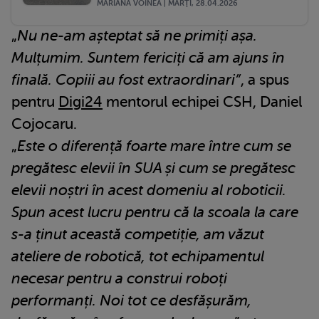
MARIANA VOINEA | MARŢI, 28.04.2026
„
Nu ne-am așteptat să ne primiți așa.
Mulțumim. Suntem fericiți că am ajuns în
finală. Copiii au fost extraordinari”
, a spus
pentru
Digi24
mentorul echipei CSH, Daniel
Cojocaru.
„
Este o diferență foarte mare între cum se
pregătesc elevii în SUA și cum se pregătesc
elevii noștri în acest domeniu al roboticii.
Spun acest lucru pentru că la scoala la care
s-a ținut această competiție, am văzut
ateliere de robotică, tot echipamentul
necesar pentru a construi roboți
performanți. Noi tot ce desfășurăm,