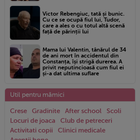
Victor Rebengiuc, tată și bunic.
Cu ce se ocupă fiul lui, Tudor,
care a ales o cu totul altă scenă
față de părinții lui
Mama lui Valentin, tânărul de 34
de ani mort în accidentul din
Constanța, își strigă durerea. A
privit neputincioasă cum fiul ei
și-a dat ultima suflare
Util pentru mămici
Crese
Gradinite
After school
Scoli
Locuri de joaca
Club de petreceri
Activitati copii
Clinici medicale