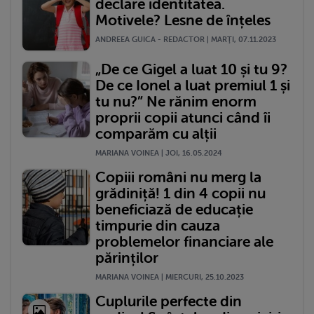
declare identitatea.
Motivele? Lesne de înțeles
ANDREEA GUICA - REDACTOR | MARŢI, 07.11.2023
„De ce Gigel a luat 10 și tu 9?
De ce Ionel a luat premiul 1 și
tu nu?” Ne rănim enorm
proprii copii atunci când îi
comparăm cu alții
MARIANA VOINEA | JOI, 16.05.2024
Copiii români nu merg la
grădiniță! 1 din 4 copii nu
beneficiază de educație
timpurie din cauza
problemelor financiare ale
părinților
MARIANA VOINEA | MIERCURI, 25.10.2023
Cuplurile perfecte din