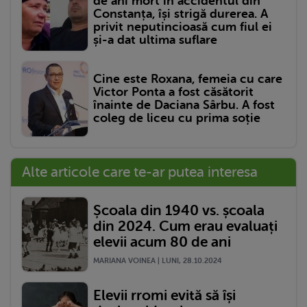
de ani mort în accidentul din
Constanța, își strigă durerea. A
privit neputincioasă cum fiul ei
și-a dat ultima suflare
Cine este Roxana, femeia cu care
Victor Ponta a fost căsătorit
înainte de Daciana Sârbu. A fost
coleg de liceu cu prima soție
Alte articole care te-ar putea interesa
Școala din 1940 vs. școala
din 2024. Cum erau evaluați
elevii acum 80 de ani
MARIANA VOINEA | LUNI, 28.10.2024
Elevii rromi evită să își