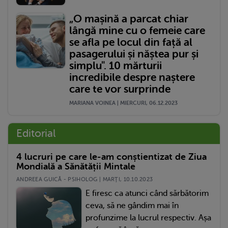
„O mașină a parcat chiar
lângă mine cu o femeie care
se afla pe locul din față al
pasagerului și năștea pur și
simplu". 10 mărturii
incredibile despre naștere
care te vor surprinde
MARIANA VOINEA | MIERCURI, 06.12.2023
Editorial
4 lucruri pe care le-am conștientizat de Ziua
Mondială a Sănătății Mintale
ANDREEA GUICĂ - PSIHOLOG | MARŢI, 10.10.2023
E firesc ca atunci când sărbătorim
ceva, să ne gândim mai în
profunzime la lucrul respectiv. Așa