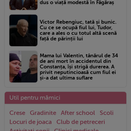
dus o viață modestă în Făgăraș
Victor Rebengiuc, tată și bunic.
Cu ce se ocupă fiul lui, Tudor,
care a ales o cu totul altă scenă
față de părinții lui
Mama lui Valentin, tânărul de 34
de ani mort în accidentul din
Constanța, își strigă durerea. A
privit neputincioasă cum fiul ei
și-a dat ultima suflare
Util pentru mămici
Crese
Gradinite
After school
Scoli
Locuri de joaca
Club de petreceri