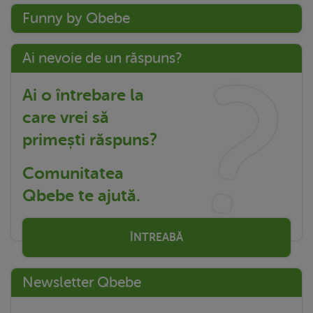
Funny by Qbebe
Ai nevoie de un răspuns?
Ai o întrebare la
care vrei să
primești răspuns?
Comunitatea
Qbebe te ajută.
ÎNTREABĂ
Newsletter Qbebe