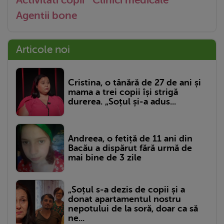
Activitati copii
Clinici medicale
Agentii bone
Articole noi
Cristina, o tânără de 27 de ani și
mama a trei copii își strigă
durerea. „Soțul și-a adus...
Andreea, o fetiță de 11 ani din
Bacău a dispărut fără urmă de
mai bine de 3 zile
„Soțul s-a dezis de copii și a
donat apartamentul nostru
nepotului de la soră, doar ca să
ne...