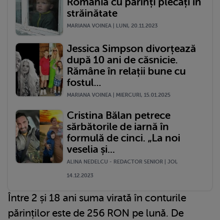
România cu părinți plecați în
străinătate
MARIANA VOINEA | LUNI, 20.11.2023
Jessica Simpson divorțează
după 10 ani de căsnicie.
Rămâne în relații bune cu
fostul...
MARIANA VOINEA | MIERCURI, 15.01.2025
Cristina Bălan petrece
sărbătorile de iarnă în
formulă de cinci. „La noi
veselia și...
ALINA NEDELCU - REDACTOR SENIOR | JOI,
14.12.2023
Între 2 și 18 ani suma virată în conturile
părinților este de 256 RON pe lună. De