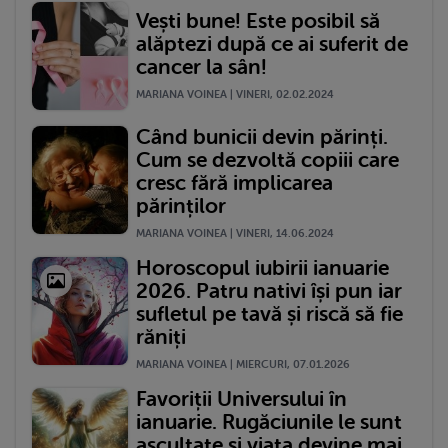
Vești bune! Este posibil să
alăptezi după ce ai suferit de
cancer la sân!
MARIANA VOINEA | VINERI, 02.02.2024
Când bunicii devin părinți.
Cum se dezvoltă copiii care
cresc fără implicarea
părinților
MARIANA VOINEA | VINERI, 14.06.2024
Horoscopul iubirii ianuarie
2026. Patru nativi își pun iar
sufletul pe tavă și riscă să fie
răniți
MARIANA VOINEA | MIERCURI, 07.01.2026
Favoriții Universului în
ianuarie. Rugăciunile le sunt
ascultate și viața devine mai