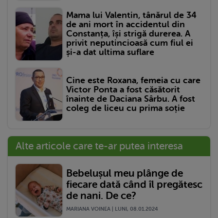
Mama lui Valentin, tânărul de 34
de ani mort în accidentul din
Constanța, își strigă durerea. A
privit neputincioasă cum fiul ei
și-a dat ultima suflare
Cine este Roxana, femeia cu care
Victor Ponta a fost căsătorit
înainte de Daciana Sârbu. A fost
coleg de liceu cu prima soție
Alte articole care te-ar putea interesa
Bebelușul meu plânge de
fiecare dată când îl pregătesc
de nani. De ce?
MARIANA VOINEA | LUNI, 08.01.2024