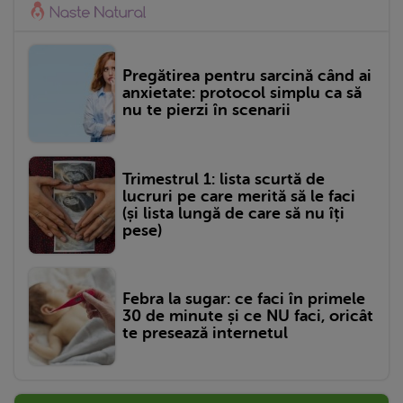
Pregătirea pentru sarcină când ai
anxietate: protocol simplu ca să
nu te pierzi în scenarii
Trimestrul 1: lista scurtă de
lucruri pe care merită să le faci
(și lista lungă de care să nu îți
pese)
Febra la sugar: ce faci în primele
30 de minute și ce NU faci, oricât
te presează internetul