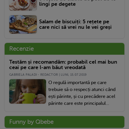
lingi pe degete
Salam de biscuiți: 5 rețete pe
care nici să vrei nu le vei greși
Recenzie
Testăm și recomandăm: probabil cel mai bun
ceai pe care l-am băut vreodată
GABRIELA PALADI - REDACTOR | LUNI, 15.07.2019
O regulă importantă pe care
trebuie să o respecți atunci când
ești părinte, și cu precădere acel
părinte care este principalul...
Funny by Qbebe