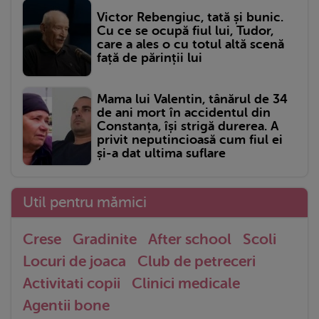
Victor Rebengiuc, tată și bunic.
Cu ce se ocupă fiul lui, Tudor,
care a ales o cu totul altă scenă
față de părinții lui
Mama lui Valentin, tânărul de 34
de ani mort în accidentul din
Constanța, își strigă durerea. A
privit neputincioasă cum fiul ei
și-a dat ultima suflare
Util pentru mămici
Crese
Gradinite
After school
Scoli
Locuri de joaca
Club de petreceri
Activitati copii
Clinici medicale
Agentii bone