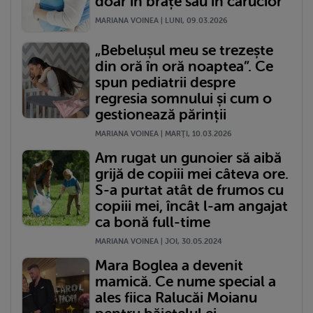
doar în brațe sau în cărucior
MARIANA VOINEA | LUNI, 09.03.2026
„Bebelușul meu se trezește
din oră în oră noaptea”. Ce
spun pediatrii despre
regresia somnului și cum o
gestionează părinții
MARIANA VOINEA | MARŢI, 10.03.2026
Am rugat un gunoier să aibă
grijă de copiii mei câteva ore.
S-a purtat atât de frumos cu
copiii mei, încât l-am angajat
ca bonă full-time
MARIANA VOINEA | JOI, 30.05.2024
Mara Boglea a devenit
mamică. Ce nume special a
ales fiica Ralucăi Moianu