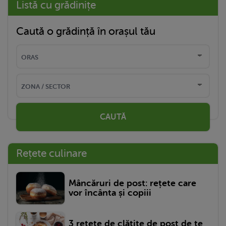
Listă cu grădinițe
Caută o grădință în orașul tău
CAUTĂ
Rețete culinare
Mâncăruri de post: rețete care
vor încânta și copiii
3 rețete de clătite de post de te