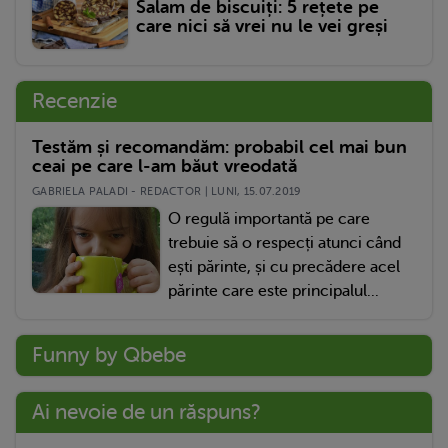
Salam de biscuiți: 5 rețete pe
care nici să vrei nu le vei greși
Recenzie
Testăm și recomandăm: probabil cel mai bun
ceai pe care l-am băut vreodată
GABRIELA PALADI - REDACTOR | LUNI, 15.07.2019
O regulă importantă pe care
trebuie să o respecți atunci când
ești părinte, și cu precădere acel
părinte care este principalul...
Funny by Qbebe
Ai nevoie de un răspuns?