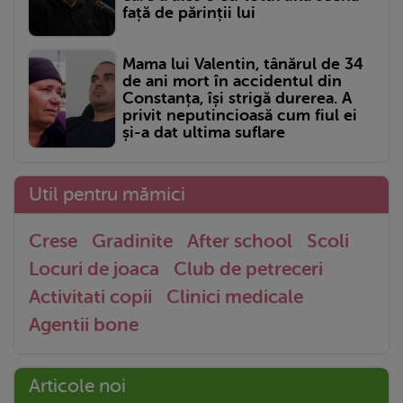
față de părinții lui
Mama lui Valentin, tânărul de 34
de ani mort în accidentul din
Constanța, își strigă durerea. A
privit neputincioasă cum fiul ei
și-a dat ultima suflare
Util pentru mămici
Crese
Gradinite
After school
Scoli
Locuri de joaca
Club de petreceri
Activitati copii
Clinici medicale
Agentii bone
Articole noi