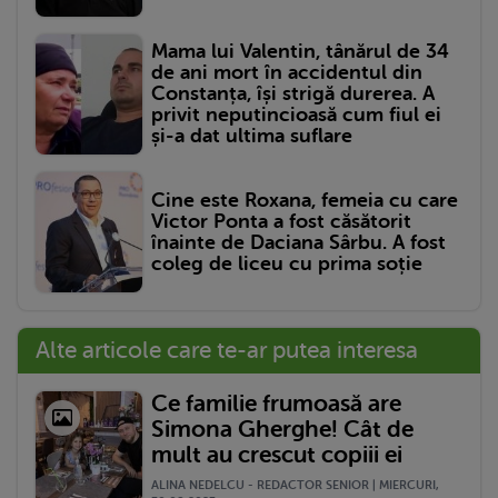
Mama lui Valentin, tânărul de 34
de ani mort în accidentul din
Constanța, își strigă durerea. A
privit neputincioasă cum fiul ei
și-a dat ultima suflare
Cine este Roxana, femeia cu care
Victor Ponta a fost căsătorit
înainte de Daciana Sârbu. A fost
coleg de liceu cu prima soție
Alte articole care te-ar putea interesa
Ce familie frumoasă are
Simona Gherghe! Cât de
mult au crescut copiii ei
ALINA NEDELCU - REDACTOR SENIOR | MIERCURI,