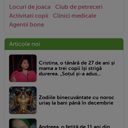
Locuri de joaca
Club de petreceri
Activitati copii
Clinici medicale
Agentii bone
Articole noi
Cristina, o tânără de 27 de ani și
mama a trei copii își strigă
durerea. „Soțul și-a adus...
Zodiile binecuvântate cu noroc
uriaș la bani până în decembrie
Andreea, o fetiță de 11 ani din