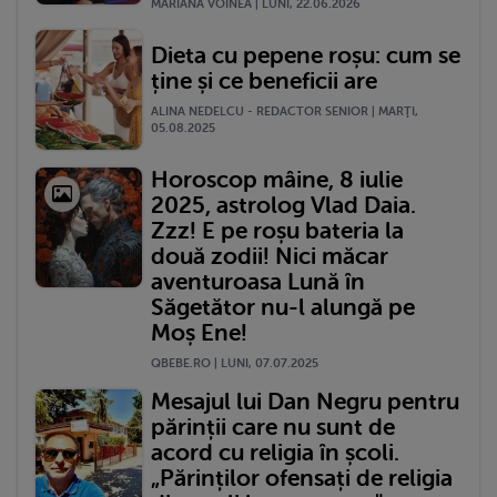
MARIANA VOINEA | LUNI, 22.06.2026
Dieta cu pepene roșu: cum se
ține și ce beneficii are
ALINA NEDELCU - REDACTOR SENIOR | MARŢI,
05.08.2025
Horoscop mâine, 8 iulie
2025, astrolog Vlad Daia.
Zzz! E pe roșu bateria la
două zodii! Nici măcar
aventuroasa Lună în
Săgetător nu-l alungă pe
Moș Ene!
QBEBE.RO | LUNI, 07.07.2025
Mesajul lui Dan Negru pentru
părinții care nu sunt de
acord cu religia în școli.
„Părinților ofensați de religia