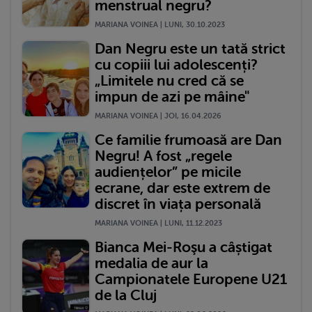
menstrual negru?
MARIANA VOINEA | LUNI, 30.10.2023
Dan Negru este un tată strict
cu copiii lui adolescenți?
„Limitele nu cred că se
impun de azi pe mâine"
MARIANA VOINEA | JOI, 16.04.2026
Ce familie frumoasă are Dan
Negru! A fost „regele
audiențelor” pe micile
ecrane, dar este extrem de
discret în viața personală
MARIANA VOINEA | LUNI, 11.12.2023
Bianca Mei-Roşu a câștigat
medalia de aur la
Campionatele Europene U21
de la Cluj