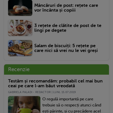
Mâncăruri de post: rețete care
vor încânta și copiii
3 rețete de clătite de post de te
lingi pe degete
Salam de biscuiți: 5 rețete pe
care nici să vrei nu le vei greși
Recenzie
Testăm și recomandăm: probabil cel mai bun
ceai pe care l-am băut vreodată
GABRIELA PALADI - REDACTOR | LUNI, 15.07.2019
O regulă importantă pe care
trebuie să o respecți atunci când
ești părinte, și cu precădere acel