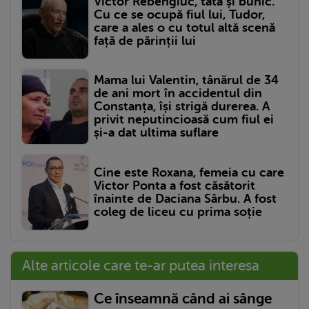
Victor Rebengiuc, tată și bunic.
Cu ce se ocupă fiul lui, Tudor,
care a ales o cu totul altă scenă
față de părinții lui
Mama lui Valentin, tânărul de 34
de ani mort în accidentul din
Constanța, își strigă durerea. A
privit neputincioasă cum fiul ei
și-a dat ultima suflare
Cine este Roxana, femeia cu care
Victor Ponta a fost căsătorit
înainte de Daciana Sârbu. A fost
coleg de liceu cu prima soție
Alte articole care te-ar putea interesa
Ce înseamnă când ai sânge