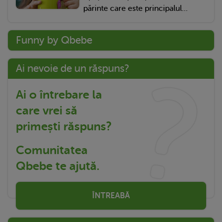
părinte care este principalul...
Funny by Qbebe
Ai nevoie de un răspuns?
Ai o întrebare la
care vrei să
primești răspuns?
Comunitatea
Qbebe te ajută.
ÎNTREABĂ