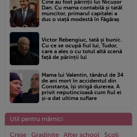
Cine au fost părinții lui Nicușor
Dan. Cu mama contabilă și tatăl
muncitor, primarul capitalei a
dus o viață modestă în Făgăraș
Victor Rebengiuc, tată și bunic.
Cu ce se ocupă fiul lui, Tudor,
care a ales o cu totul altă scenă
față de părinții lui
Mama lui Valentin, tânărul de 34
de ani mort în accidentul din
Constanța, își strigă durerea. A
privit neputincioasă cum fiul ei
și-a dat ultima suflare
Util pentru mămici
Crese
Gradinite
After school
Scoli