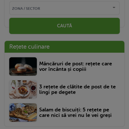
CAUTĂ
Rețete culinare
Mâncăruri de post: rețete care
vor încânta și copiii
3 rețete de clătite de post de te
lingi pe degete
Salam de biscuiți: 5 rețete pe
care nici să vrei nu le vei greși