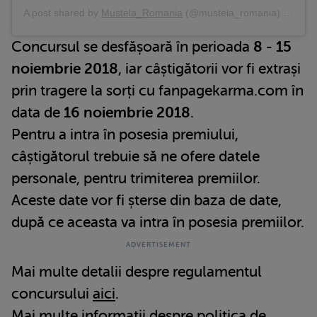
A post shared by
Mustela_Romania
(@mustela_romania) on
Sep
Concursul se desfășoară în perioada
8 - 15
noiembrie 2018
, iar câștigătorii vor fi extrași
prin tragere la sorți cu fanpagekarma.com în
data de
16
noiembrie
2018
.
Pentru a intra în posesia premiului,
câștigătorul trebuie să ne ofere datele
personale, pentru trimiterea premiilor.
Aceste date vor fi șterse din baza de date,
după ce aceasta va intra în posesia premiilor.
Mai multe detalii despre regulamentul
concursului
aici
.
Mai multe informații despre politica de