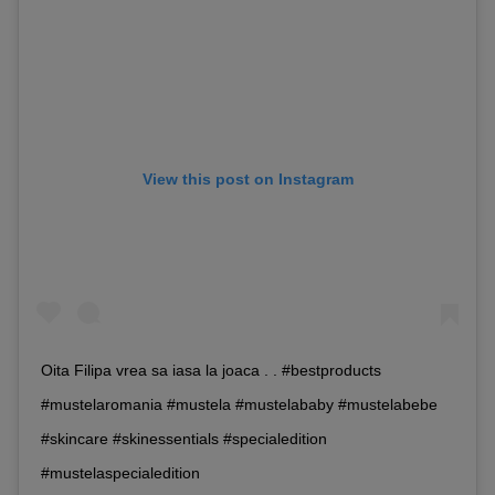
View this post on Instagram
Oita Filipa vrea sa iasa la joaca . . #bestproducts
#mustelaromania #mustela #mustelababy #mustelabebe
#skincare #skinessentials #specialedition
#mustelaspecialedition