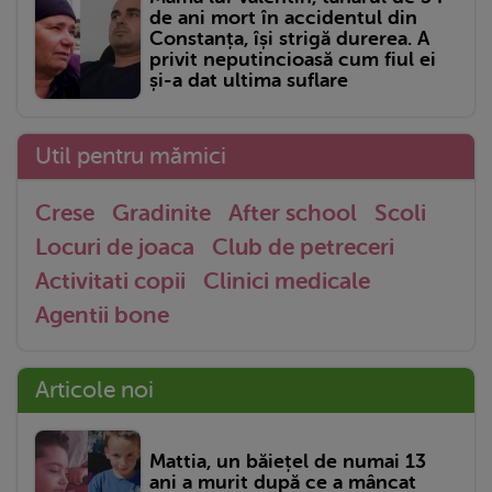
de ani mort în accidentul din
Constanța, își strigă durerea. A
privit neputincioasă cum fiul ei
și-a dat ultima suflare
Util pentru mămici
Crese
Gradinite
After school
Scoli
Locuri de joaca
Club de petreceri
Activitati copii
Clinici medicale
Agentii bone
Articole noi
Mattia, un băiețel de numai 13
ani a murit după ce a mâncat