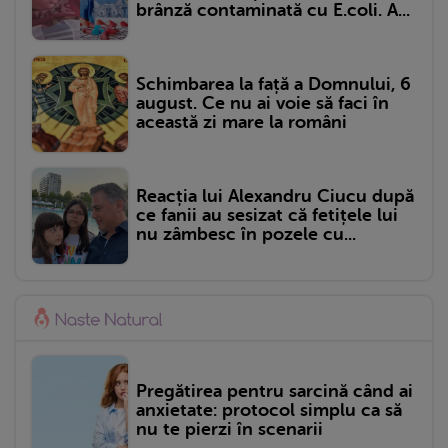
brânză contaminată cu E.coli. A...
Schimbarea la față a Domnului, 6
august. Ce nu ai voie să faci în
această zi mare la români
Reacția lui Alexandru Ciucu după
ce fanii au sesizat că fetițele lui
nu zâmbesc în pozele cu...
Pregătirea pentru sarcină când ai
anxietate: protocol simplu ca să
nu te pierzi în scenarii