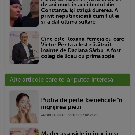
de ani mort în accidentul din
Constanța, își strigă durerea. A
privit neputincioasă cum fiul ei
și-a dat ultima suflare
Cine este Roxana, femeia cu care
Victor Ponta a fost căsătorit
înainte de Daciana Sârbu. A fost
coleg de liceu cu prima soție
Alte articole care te-ar putea interesa
Pudra de perle: beneficiile în
îngrijirea pielii
ANDREEA BITAR | VINERI, 27.02.2026
Madecassoside în ingrijirea