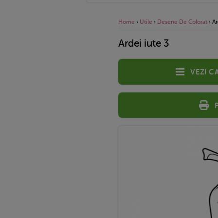
Home
›
Utile
›
Desene De Colorat
›
Ar
Ardei iute 3
Vezi c