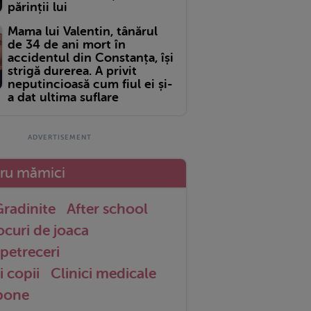
părinții lui
Mama lui Valentin, tânărul
de 34 de ani mort în
accidentul din Constanța, își
strigă durerea. A privit
neputincioasă cum fiul ei și-
a dat ultima suflare
tru mămici
radinite
After school
ocuri de joaca
petreceri
i copii
Clinici medicale
 bone