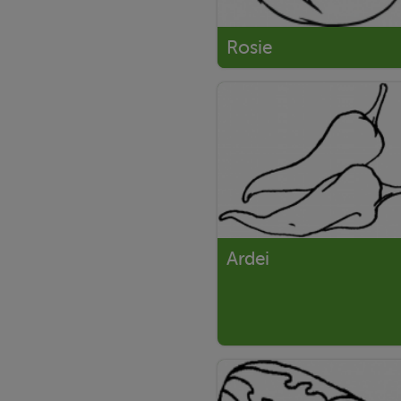
Rosie
Ardei