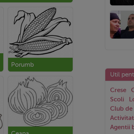
Porumb
Util pen
Crese
G
Scoli
L
Club de 
Activitat
Agentii
Ceapa