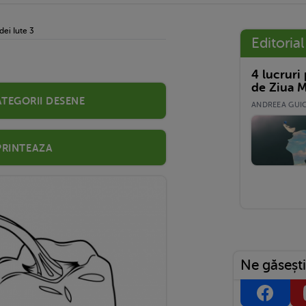
dei Iute 3
Editorial
4 lucruri
de Ziua M
ategorii desene
ANDREEA GUICĂ
Printeaza
Ne găsești