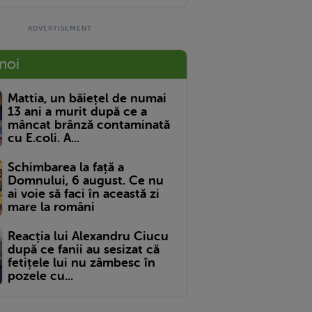
 noi
Mattia, un băiețel de numai
13 ani a murit după ce a
mâncat brânză contaminată
cu E.coli. A...
Schimbarea la față a
Domnului, 6 august. Ce nu
ai voie să faci în această zi
mare la români
Reacția lui Alexandru Ciucu
după ce fanii au sesizat că
fetițele lui nu zâmbesc în
pozele cu...