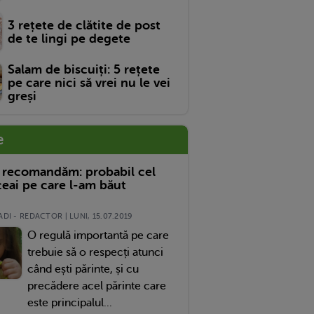
3 rețete de clătite de post
de te lingi pe degete
Salam de biscuiți: 5 rețete
pe care nici să vrei nu le vei
greși
e
 recomandăm: probabil cel
eai pe care l-am băut
DI - REDACTOR | LUNI, 15.07.2019
O regulă importantă pe care
trebuie să o respecți atunci
când ești părinte, și cu
precădere acel părinte care
este principalul...