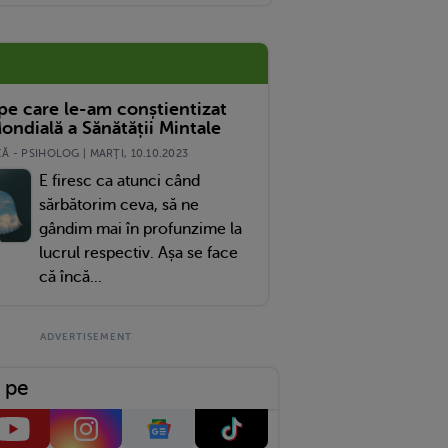
 pe care le-am conștientizat
ondială a Sănătății Mintale
 - PSIHOLOG | MARŢI, 10.10.2023
E firesc ca atunci când
sărbătorim ceva, să ne
gândim mai în profunzime la
lucrul respectiv. Așa se face
că încă...
 pe