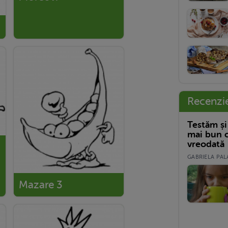
Recenzi
Testăm și
mai bun c
vreodată
GABRIELA PALA
Mazare 3