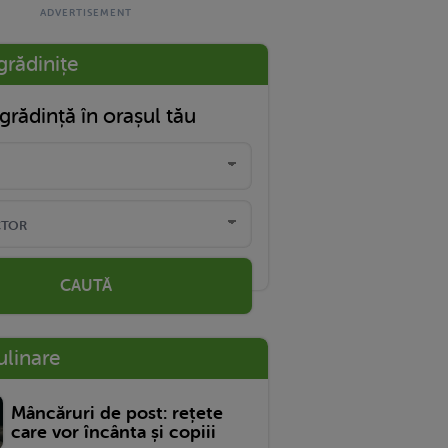
grădinițe
grădință în orașul tău
CAUTĂ
ulinare
Mâncăruri de post: rețete
care vor încânta și copiii