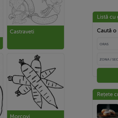
Listă cu 
Caută o 
Castraveti
Rețete c
Morcovi