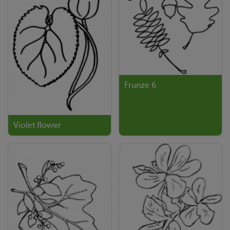
Frunze 6
Violet flower