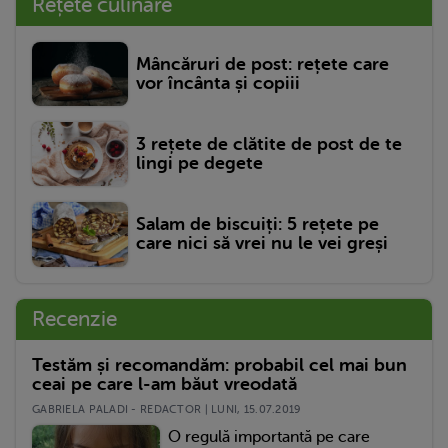
Rețete culinare
Mâncăruri de post: rețete care
vor încânta și copiii
3 rețete de clătite de post de te
lingi pe degete
Salam de biscuiți: 5 rețete pe
care nici să vrei nu le vei greși
Recenzie
Testăm și recomandăm: probabil cel mai bun
ceai pe care l-am băut vreodată
GABRIELA PALADI - REDACTOR | LUNI, 15.07.2019
O regulă importantă pe care