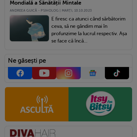
Mondială a Sănătății Mintale
ANDREEA GUICĂ - PSIHOLOG | MARŢI, 10.10.2023
E firesc ca atunci când sărbătorim
ceva, să ne gândim mai în
profunzime la lucrul respectiv. Așa
se face că încă...
Ne găsești pe