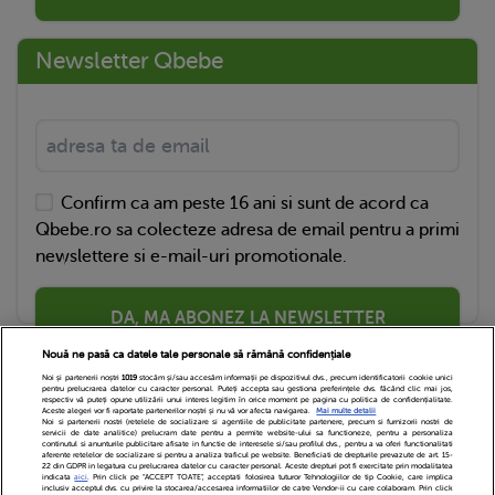
Newsletter Qbebe
Confirm ca am peste 16 ani si sunt de acord ca
Qbebe.ro sa colecteze adresa de email pentru a primi
newslettere si e-mail-uri promotionale.
DA, MA ABONEZ LA NEWSLETTER
Nouă ne pasă ca datele tale personale să rămână confidențiale
Noi și partenerii noștri
1019
stocăm și/sau accesăm informații pe dispozitivul dvs., precum identificatorii cookie unici
pentru prelucrarea datelor cu caracter personal. Puteți accepta sau gestiona preferințele dvs. făcând clic mai jos,
respectiv vă puteți opune utilizării unui interes legitim în orice moment pe pagina cu politica de confidențialitate.
Aceste alegeri vor fi raportate partenerilor noștri și nu vă vor afecta navigarea.
Mai multe detalii
Noi si partenerii nostri (retelele de socializare si agentiile de publicitate partenere, precum si furnizorii nostri de
servicii de date analitice) prelucram date pentru a permite website-ului sa functioneze, pentru a personaliza
continutul si anunturile publicitare afisate in functie de interesele si/sau profilul dvs., pentru a va oferi functionalitati
aferente retelelor de socializare si pentru a analiza traficul pe website. Beneficiati de drepturile prevazute de art. 15-
22 din GDPR in legatura cu prelucrarea datelor cu caracter personal. Aceste drepturi pot fi exercitate prin modalitatea
indicata
aici
. Prin click pe “ACCEPT TOATE”, acceptati folosirea tuturor Tehnologiilor de tip Cookie, care implica
inclusiv acceptul dvs. cu privire la stocarea/accesarea informatiilor de catre Vendor-ii cu care colaboram. Prin click