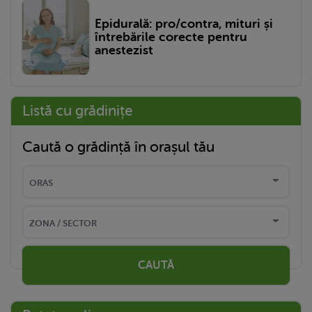
Epidurală: pro/contra, mituri și
întrebările corecte pentru
anestezist
Listă cu grădinițe
Caută o grădință în orașul tău
CAUTĂ