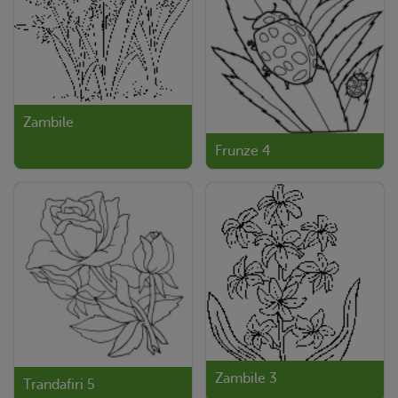
Zambile
Frunze 4
Zambile 3
Trandafiri 5