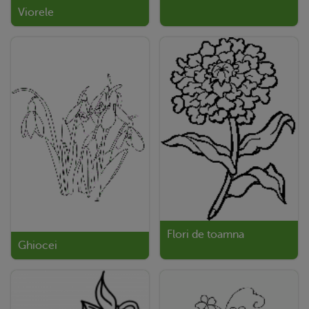
Viorele
Flori de toamna
Ghiocei