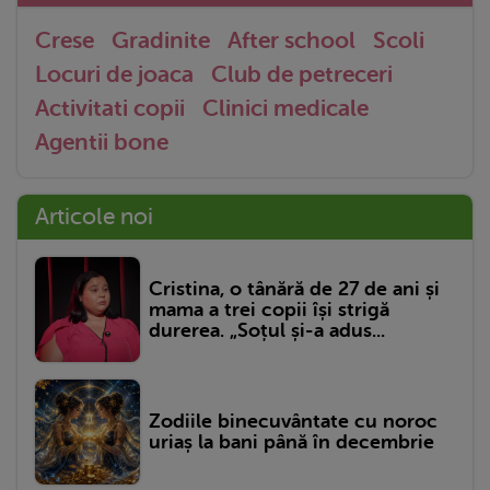
Crese
Gradinite
After school
Scoli
Locuri de joaca
Club de petreceri
Activitati copii
Clinici medicale
Agentii bone
Articole noi
Cristina, o tânără de 27 de ani și
mama a trei copii își strigă
durerea. „Soțul și-a adus...
Zodiile binecuvântate cu noroc
uriaș la bani până în decembrie