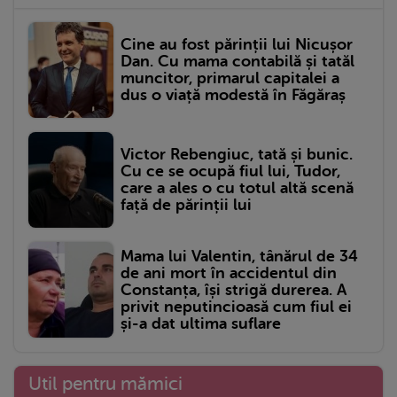
Cine au fost părinții lui Nicușor
Dan. Cu mama contabilă și tatăl
muncitor, primarul capitalei a
dus o viață modestă în Făgăraș
Victor Rebengiuc, tată și bunic.
Cu ce se ocupă fiul lui, Tudor,
care a ales o cu totul altă scenă
față de părinții lui
Mama lui Valentin, tânărul de 34
de ani mort în accidentul din
Constanța, își strigă durerea. A
privit neputincioasă cum fiul ei
și-a dat ultima suflare
Util pentru mămici