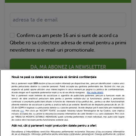
Confirm ca am peste 16 ani si sunt de acord ca
Qbebe.ro sa colecteze adresa de email pentru a primi
newslettere si e-mail-uri promotionale.
DA, MA ABONEZ LA NEWSLETTER
Nouă ne pasă ca datele tale personale să rămână confidențiale
Noi și partenerii noștri
1019
stocăm și/sau accesăm informații pe dispozitivul dvs., precum identificatorii cookie unici
pentru prelucrarea datelor cu caracter personal. Puteți accepta sau gestiona preferințele dvs. făcând clic mai jos,
respectiv vă puteți opune utilizării unui interes legitim în orice moment pe pagina cu politica de confidențialitate.
Aceste alegeri vor fi raportate partenerilor noștri și nu vă vor afecta navigarea.
Mai multe detalii
Noi si partenerii nostri (retelele de socializare si agentiile de publicitate partenere, precum si furnizorii nostri de
servicii de date analitice) prelucram date pentru a permite website-ului sa functioneze, pentru a personaliza
continutul si anunturile publicitare afisate in functie de interesele si/sau profilul dvs., pentru a va oferi functionalitati
aferente retelelor de socializare si pentru a analiza traficul pe website. Beneficiati de drepturile prevazute de art. 15-
22 din GDPR in legatura cu prelucrarea datelor cu caracter personal. Aceste drepturi pot fi exercitate prin modalitatea
indicata
aici
. Prin click pe “ACCEPT TOATE”, acceptati folosirea tuturor Tehnologiilor de tip Cookie, care implica
inclusiv acceptul dvs. cu privire la stocarea/accesarea informatiilor de catre Vendor-ii cu care colaboram. Prin click
Echipa Editoriala
Newsletter
Contact
pe “VREAU SA MODIFIC SETARILE INDIVIDUAL” puteti schimba preferintele in mod individual, mai putin cele legate
de cookie strict necesare pentru functionarea website-ului.
Atât noi, cât și partenerii noștri prelucrăm datele pentru a oferi:
Cariere
Cookies
Politica de confidentialitate
Dezvoltarea și îmbunătățirea serviciilor. Măsurarea performanței reclamelor. Stocarea și/sau accesarea informațiilor
de pe un dispozitiv. Utilizarea profilurilor pentru selectarea conținutului personalizat. Crearea profilurilor de conținut