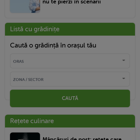
nu te pierzi în scenarii
Listă cu grădinițe
Caută o grădință în orașul tău
CAUTĂ
Rețete culinare
Mâncăruri de post: rețete care