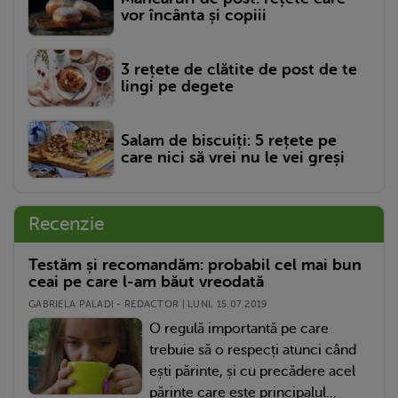
vor încânta și copiii
3 rețete de clătite de post de te
lingi pe degete
Salam de biscuiți: 5 rețete pe
care nici să vrei nu le vei greși
Recenzie
Testăm și recomandăm: probabil cel mai bun
ceai pe care l-am băut vreodată
GABRIELA PALADI - REDACTOR | LUNI, 15.07.2019
O regulă importantă pe care
trebuie să o respecți atunci când
ești părinte, și cu precădere acel
părinte care este principalul...