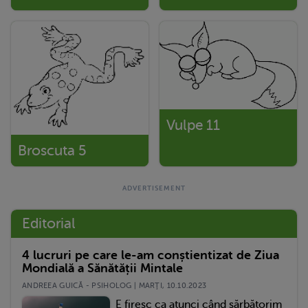
Vulpe 11
Broscuta 5
Editorial
4 lucruri pe care le-am conștientizat de Ziua
Mondială a Sănătății Mintale
ANDREEA GUICĂ - PSIHOLOG | MARŢI, 10.10.2023
E firesc ca atunci când sărbătorim