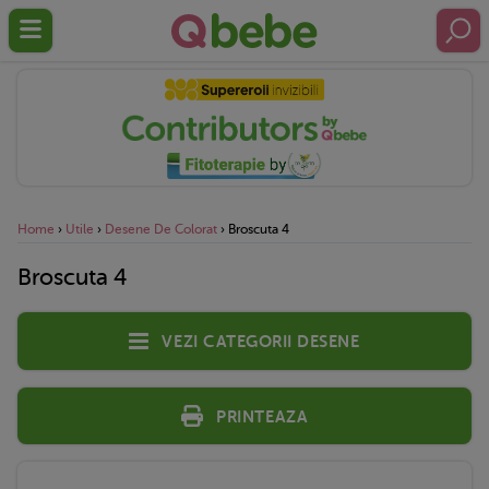
Home
›
Utile
›
Desene De Colorat
›
Broscuta 4
Broscuta 4
Vezi categorii desene
Printeaza