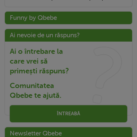
Funny by Qbebe
Ai nevoie de un răspuns?
Ai o întrebare la
care vrei să
primești răspuns?
Comunitatea
Qbebe te ajută.
ÎNTREABĂ
Newsletter Qbebe