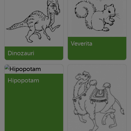
Veverita
Dinozauri
Hipopotam