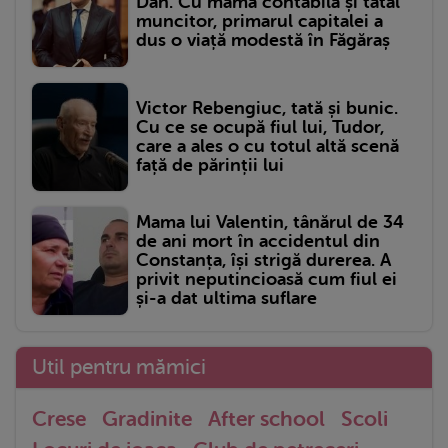
Dan. Cu mama contabilă și tatăl
muncitor, primarul capitalei a
dus o viață modestă în Făgăraș
Victor Rebengiuc, tată și bunic.
Cu ce se ocupă fiul lui, Tudor,
care a ales o cu totul altă scenă
față de părinții lui
Mama lui Valentin, tânărul de 34
de ani mort în accidentul din
Constanța, își strigă durerea. A
privit neputincioasă cum fiul ei
și-a dat ultima suflare
Util pentru mămici
Crese
Gradinite
After school
Scoli