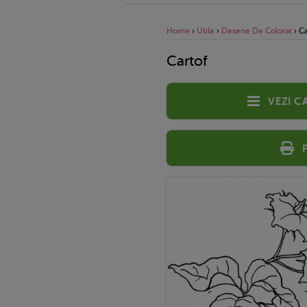
Home
›
Utile
›
Desene De Colorat
›
Ca
Cartof
Vezi c