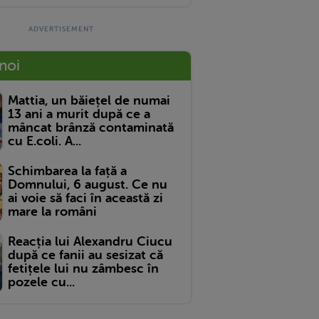
 noi
Mattia, un băiețel de numai
13 ani a murit după ce a
mâncat brânză contaminată
cu E.coli. A...
Schimbarea la față a
Domnului, 6 august. Ce nu
ai voie să faci în această zi
mare la români
Reacția lui Alexandru Ciucu
după ce fanii au sesizat că
fetițele lui nu zâmbesc în
pozele cu...