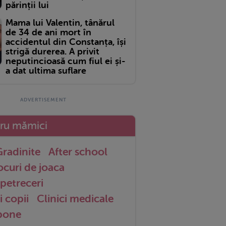
părinții lui
Mama lui Valentin, tânărul
de 34 de ani mort în
accidentul din Constanța, își
strigă durerea. A privit
neputincioasă cum fiul ei și-
a dat ultima suflare
tru mămici
radinite
After school
ocuri de joaca
petreceri
i copii
Clinici medicale
 bone