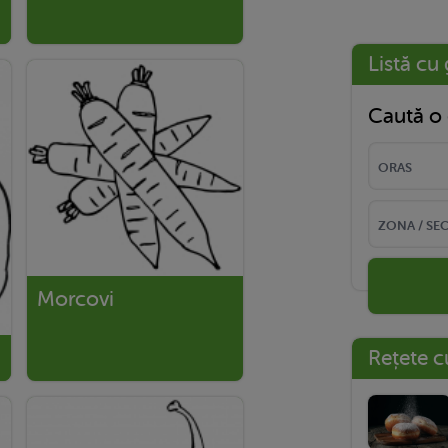
Listă cu 
Caută o 
Morcovi
Rețete c