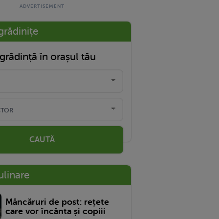
grădinițe
grădință în orașul tău
CAUTĂ
ulinare
Mâncăruri de post: rețete
care vor încânta și copiii