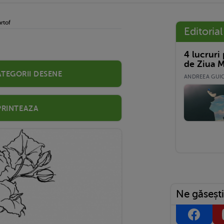
rtof
Editorial
4 lucruri
de Ziua M
ategorii desene
ANDREEA GUICĂ
Printeaza
Ne găsești