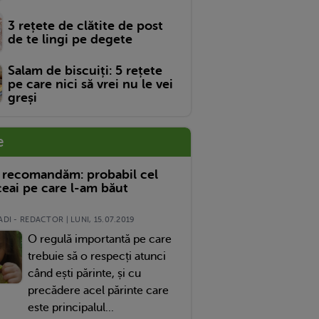
3 rețete de clătite de post
de te lingi pe degete
Salam de biscuiți: 5 rețete
pe care nici să vrei nu le vei
greși
e
 recomandăm: probabil cel
eai pe care l-am băut
DI - REDACTOR | LUNI, 15.07.2019
O regulă importantă pe care
trebuie să o respecți atunci
când ești părinte, și cu
precădere acel părinte care
este principalul...