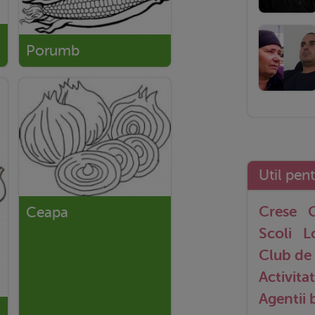
Porumb
Util pen
Crese
G
Ceapa
Scoli
L
Club de 
Activitat
Agentii