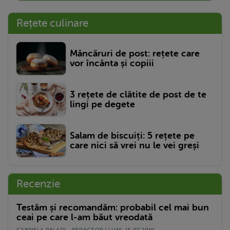
Rețete culinare
Mâncăruri de post: rețete care
vor încânta și copiii
3 rețete de clătite de post de te
lingi pe degete
Salam de biscuiți: 5 rețete pe
care nici să vrei nu le vei greși
Recenzie
Testăm și recomandăm: probabil cel mai bun
ceai pe care l-am băut vreodată