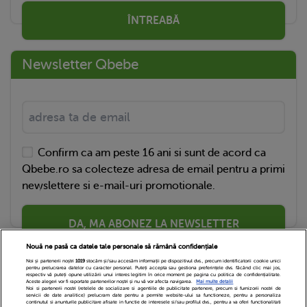
ÎNTREABĂ
Newsletter Qbebe
Confirm ca am peste 16 ani si sunt de acord ca
Qbebe.ro sa colecteze adresa de email pentru a primi
newslettere si e-mail-uri promotionale.
DA, MA ABONEZ LA NEWSLETTER
Nouă ne pasă ca datele tale personale să rămână confidențiale
Noi și partenerii noștri
1019
stocăm și/sau accesăm informații pe dispozitivul dvs., precum identificatorii cookie unici
pentru prelucrarea datelor cu caracter personal. Puteți accepta sau gestiona preferințele dvs. făcând clic mai jos,
respectiv vă puteți opune utilizării unui interes legitim în orice moment pe pagina cu politica de confidențialitate.
Aceste alegeri vor fi raportate partenerilor noștri și nu vă vor afecta navigarea.
Mai multe detalii
Noi si partenerii nostri (retelele de socializare si agentiile de publicitate partenere, precum si furnizorii nostri de
servicii de date analitice) prelucram date pentru a permite website-ului sa functioneze, pentru a personaliza
continutul si anunturile publicitare afisate in functie de interesele si/sau profilul dvs., pentru a va oferi functionalitati