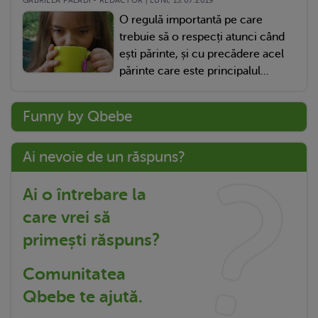
GABRIELA PALADI - REDACTOR | LUNI, 15.07.2019
O regulă importantă pe care
trebuie să o respecți atunci când
ești părinte, și cu precădere acel
părinte care este principalul...
Funny by Qbebe
Ai nevoie de un răspuns?
Ai o întrebare la
care vrei să
primești răspuns?
Comunitatea
Qbebe te ajută.