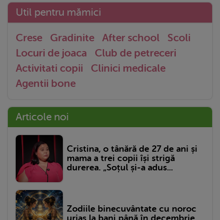
Util pentru mămici
Crese
Gradinite
After school
Scoli
Locuri de joaca
Club de petreceri
Activitati copii
Clinici medicale
Agentii bone
Articole noi
Cristina, o tânără de 27 de ani și
mama a trei copii își strigă
durerea. „Soțul și-a adus...
Zodiile binecuvântate cu noroc
uriaș la bani până în decembrie