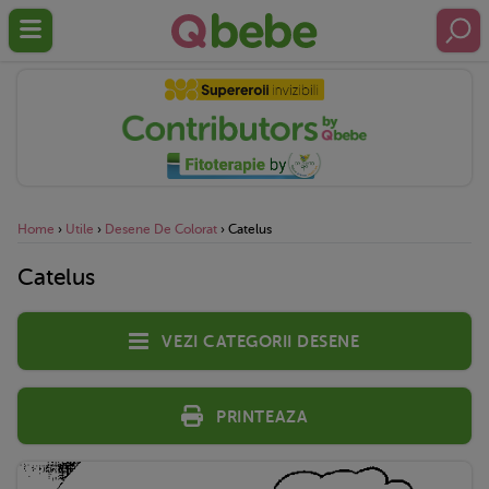
Home
›
Utile
›
Desene De Colorat
›
Catelus
Catelus
Vezi categorii desene
Printeaza