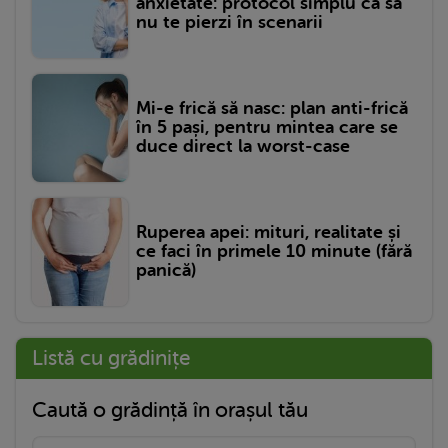
anxietate: protocol simplu ca să
nu te pierzi în scenarii
Mi-e frică să nasc: plan anti-frică
în 5 pași, pentru mintea care se
duce direct la worst-case
Ruperea apei: mituri, realitate și
ce faci în primele 10 minute (fără
panică)
Listă cu grădinițe
Caută o grădință în orașul tău