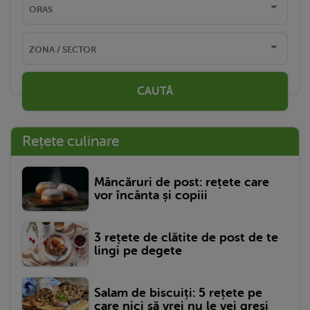
CAUTĂ
Rețete culinare
Mâncăruri de post: rețete care
vor încânta și copiii
3 rețete de clătite de post de te
lingi pe degete
Salam de biscuiți: 5 rețete pe
care nici să vrei nu le vei greși