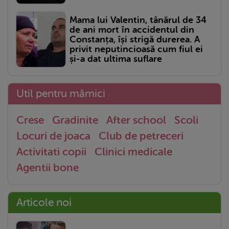
Mama lui Valentin, tânărul de 34
de ani mort în accidentul din
Constanța, își strigă durerea. A
privit neputincioasă cum fiul ei
și-a dat ultima suflare
Util pentru mămici
Crese
Gradinite
After school
Scoli
Locuri de joaca
Club de petreceri
Activitati copii
Clinici medicale
Agentii bone
Articole noi