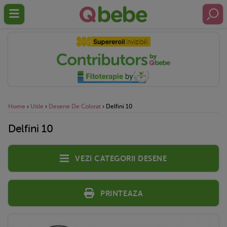
Home
›
Utile
›
Desene De Colorat
›
Delfini 10
Delfini 10
Vezi categorii desene
Printeaza