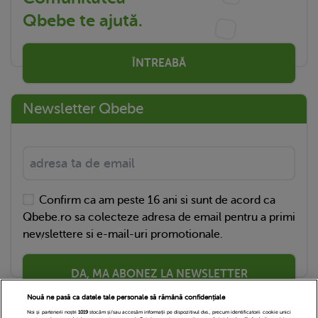
Qbebe te ajută.
ÎNTREABĂ
Newsletter Qbebe
Confirm ca am peste 16 ani si sunt de acord ca
Qbebe.ro sa colecteze adresa de email pentru a primi
newslettere si e-mail-uri promotionale.
DA, MA ABONEZ LA NEWSLETTER
Nouă ne pasă ca datele tale personale să rămână confidențiale
Noi și partenerii noștri
1019
stocăm și/sau accesăm informații pe dispozitivul dvs., precum identificatorii cookie unici