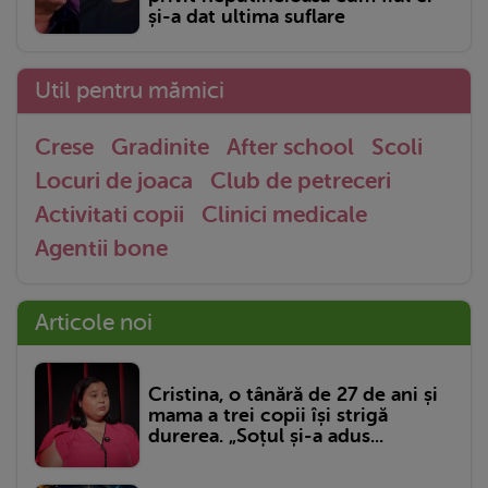
și-a dat ultima suflare
Util pentru mămici
Crese
Gradinite
After school
Scoli
Locuri de joaca
Club de petreceri
Activitati copii
Clinici medicale
Agentii bone
Articole noi
Cristina, o tânără de 27 de ani și
mama a trei copii își strigă
durerea. „Soțul și-a adus...