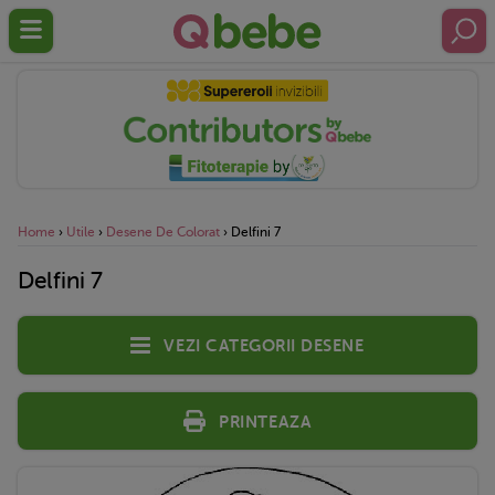
Home
›
Utile
›
Desene De Colorat
›
Delfini 7
Delfini 7
Vezi categorii desene
Printeaza