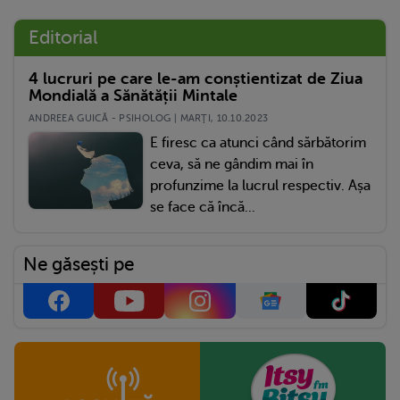
Editorial
4 lucruri pe care le-am conștientizat de Ziua
Mondială a Sănătății Mintale
ANDREEA GUICĂ - PSIHOLOG | MARŢI, 10.10.2023
E firesc ca atunci când sărbătorim
ceva, să ne gândim mai în
profunzime la lucrul respectiv. Așa
se face că încă...
Ne găsești pe