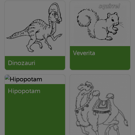
Veverita
Dinozauri
Hipopotam