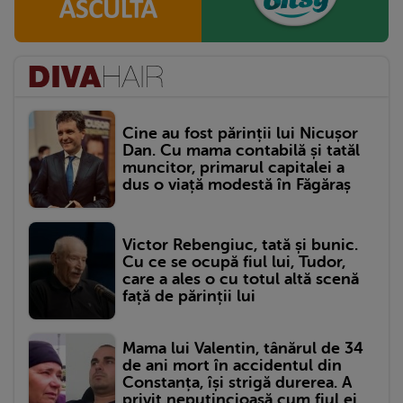
Cine au fost părinții lui Nicușor
Dan. Cu mama contabilă și tatăl
muncitor, primarul capitalei a
dus o viață modestă în Făgăraș
Victor Rebengiuc, tată și bunic.
Cu ce se ocupă fiul lui, Tudor,
care a ales o cu totul altă scenă
față de părinții lui
Mama lui Valentin, tânărul de 34
de ani mort în accidentul din
Constanța, își strigă durerea. A
privit neputincioasă cum fiul ei