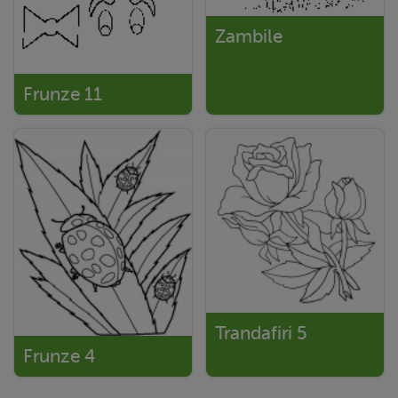
Zambile
Frunze 11
Trandafiri 5
Frunze 4