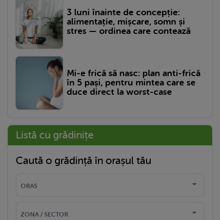
3 luni înainte de concepție:
alimentație, mișcare, somn și
stres — ordinea care contează
Mi-e frică să nasc: plan anti-frică
în 5 pași, pentru mintea care se
duce direct la worst-case
Listă cu grădinițe
Caută o grădință în orașul tău