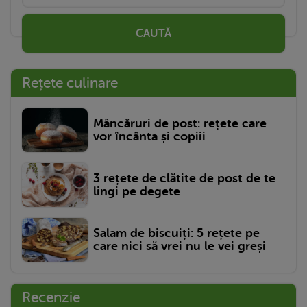
CAUTĂ
Rețete culinare
Mâncăruri de post: rețete care
vor încânta și copiii
3 rețete de clătite de post de te
lingi pe degete
Salam de biscuiți: 5 rețete pe
care nici să vrei nu le vei greși
Recenzie