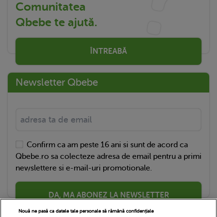
Comunitatea
Qbebe te ajută.
ÎNTREABĂ
Newsletter Qbebe
Confirm ca am peste 16 ani si sunt de acord ca
Qbebe.ro sa colecteze adresa de email pentru a primi
newslettere si e-mail-uri promotionale.
DA, MA ABONEZ LA NEWSLETTER
Nouă ne pasă ca datele tale personale să rămână confidențiale