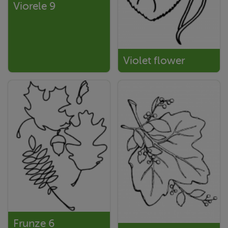
Viorele 9
Violet flower
Frunze 6