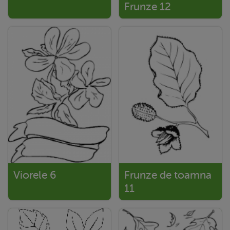
Frunze 12
Viorele 6
Frunze de toamna
11