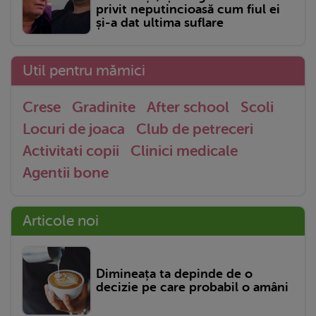
privit neputincioasă cum fiul ei
și-a dat ultima suflare
Util pentru mămici
Crese
Gradinite
After school
Scoli
Locuri de joaca
Club de petreceri
Activitati copii
Clinici medicale
Agentii bone
Articole noi
Dimineața ta depinde de o
decizie pe care probabil o amâni