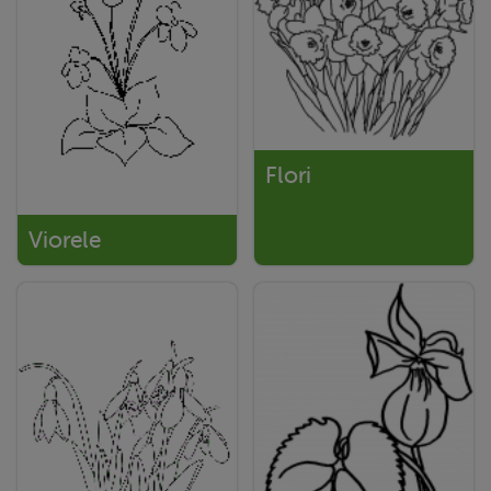
Flori
Viorele