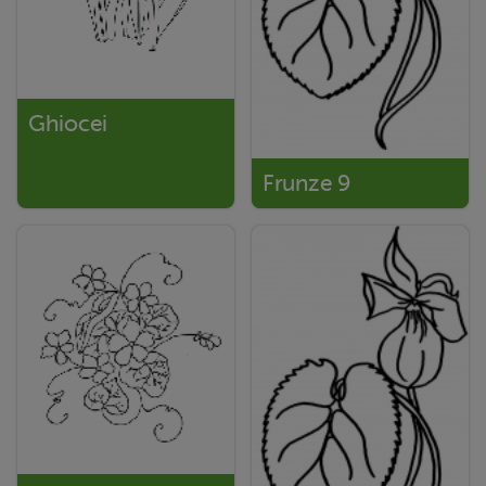
Ghiocei
Frunze 9