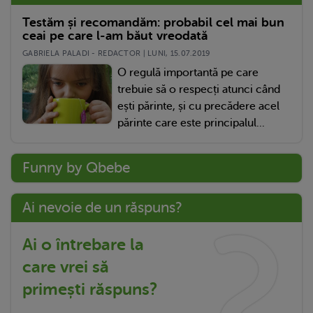
Testăm și recomandăm: probabil cel mai bun
ceai pe care l-am băut vreodată
GABRIELA PALADI - REDACTOR | LUNI, 15.07.2019
O regulă importantă pe care
trebuie să o respecți atunci când
ești părinte, și cu precădere acel
părinte care este principalul...
Funny by Qbebe
Ai nevoie de un răspuns?
Ai o întrebare la
care vrei să
primești răspuns?