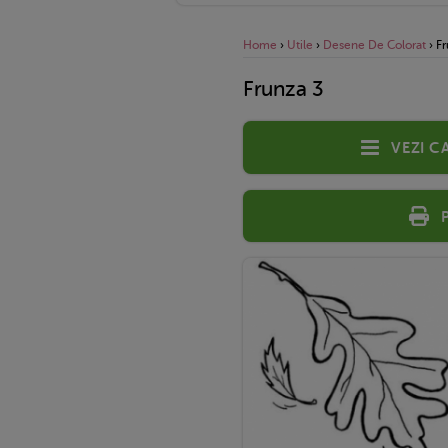
Home
›
Utile
›
Desene De Colorat
›
Fr
Frunza 3
Vezi c