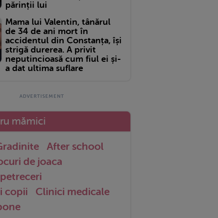
părinții lui
Mama lui Valentin, tânărul
de 34 de ani mort în
accidentul din Constanța, își
strigă durerea. A privit
neputincioasă cum fiul ei și-
a dat ultima suflare
tru mămici
radinite
After school
ocuri de joaca
petreceri
i copii
Clinici medicale
 bone