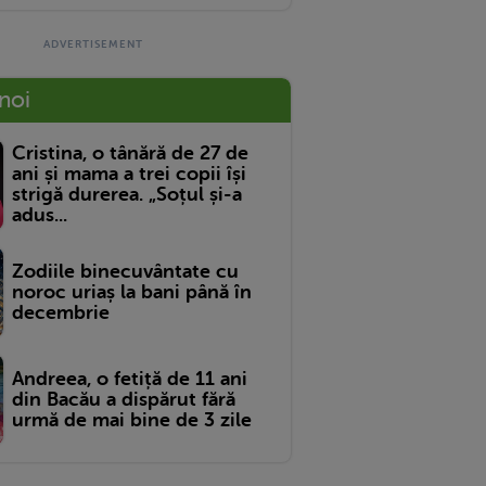
 noi
Cristina, o tânără de 27 de
ani și mama a trei copii își
strigă durerea. „Soțul și-a
adus...
Zodiile binecuvântate cu
noroc uriaș la bani până în
decembrie
Andreea, o fetiță de 11 ani
din Bacău a dispărut fără
urmă de mai bine de 3 zile