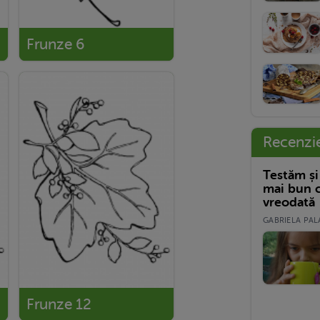
Frunze 6
Recenzi
Testăm și
mai bun c
vreodată
GABRIELA PALA
Frunze 12