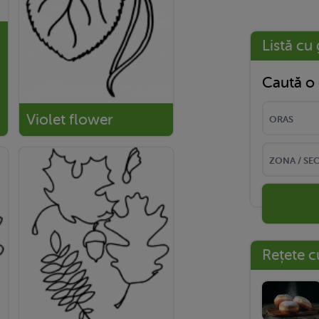
Listă cu 
Caută o 
Violet flower
Rețete c