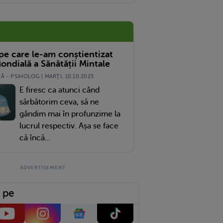
 pe care le-am conștientizat
ondială a Sănătății Mintale
 - PSIHOLOG | MARŢI, 10.10.2023
E firesc ca atunci când
sărbătorim ceva, să ne
gândim mai în profunzime la
lucrul respectiv. Așa se face
că încă...
 pe