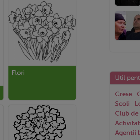
Flori
Util pen
Crese
G
Scoli
L
Club de 
Activitat
Agentii