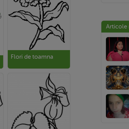
Articole
Flori de toamna