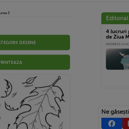
unza 3
Editorial
4 lucruri
de Ziua M
ategorii desene
ANDREEA GUICĂ
Printeaza
Ne găsești