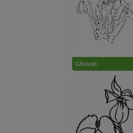
Ghiocei