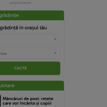
grădinițe
grădință în orașul tău
CAUTĂ
ulinare
Mâncăruri de post: rețete
care vor încânta și copiii