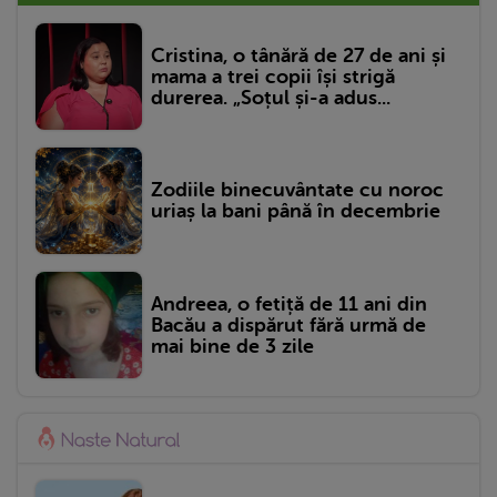
Cristina, o tânără de 27 de ani și
mama a trei copii își strigă
durerea. „Soțul și-a adus...
Zodiile binecuvântate cu noroc
uriaș la bani până în decembrie
Andreea, o fetiță de 11 ani din
Bacău a dispărut fără urmă de
mai bine de 3 zile