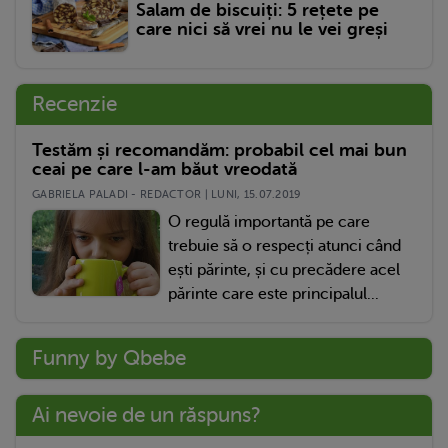
Salam de biscuiți: 5 rețete pe
care nici să vrei nu le vei greși
Recenzie
Testăm și recomandăm: probabil cel mai bun
ceai pe care l-am băut vreodată
GABRIELA PALADI - REDACTOR | LUNI, 15.07.2019
O regulă importantă pe care
trebuie să o respecți atunci când
ești părinte, și cu precădere acel
părinte care este principalul...
Funny by Qbebe
Ai nevoie de un răspuns?