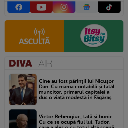
Cine au fost părinții lui Nicușor
Dan. Cu mama contabilă și tatăl
muncitor, primarul capitalei a
dus o viață modestă în Făgăraș
Victor Rebengiuc, tată și bunic.
Cu ce se ocupă fiul lui, Tudor,
care a ales o cu totul altă scenă