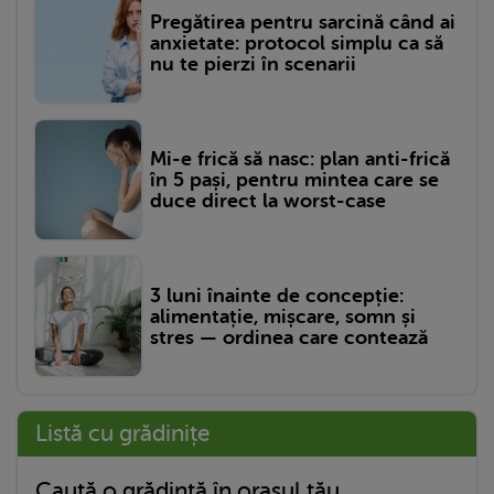
Pregătirea pentru sarcină când ai
anxietate: protocol simplu ca să
nu te pierzi în scenarii
Mi-e frică să nasc: plan anti-frică
în 5 pași, pentru mintea care se
duce direct la worst-case
3 luni înainte de concepție:
alimentație, mișcare, somn și
stres — ordinea care contează
Listă cu grădinițe
Caută o grădință în orașul tău