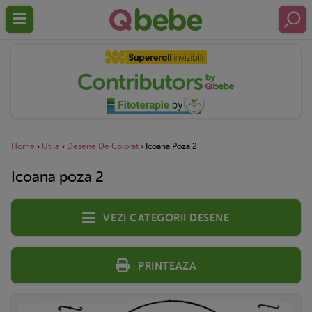
Home
›
Utile
›
Desene De Colorat
›
Icoana Poza 2
Icoana poza 2
Vezi categorii desene
Printeaza