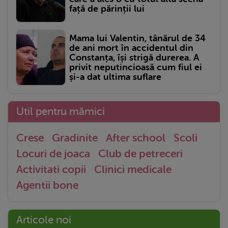
față de părinții lui
Mama lui Valentin, tânărul de 34
de ani mort în accidentul din
Constanța, își strigă durerea. A
privit neputincioasă cum fiul ei
și-a dat ultima suflare
Util pentru mămici
Crese
Gradinite
After school
Scoli
Locuri de joaca
Club de petreceri
Activitati copii
Clinici medicale
Agentii bone
Articole noi