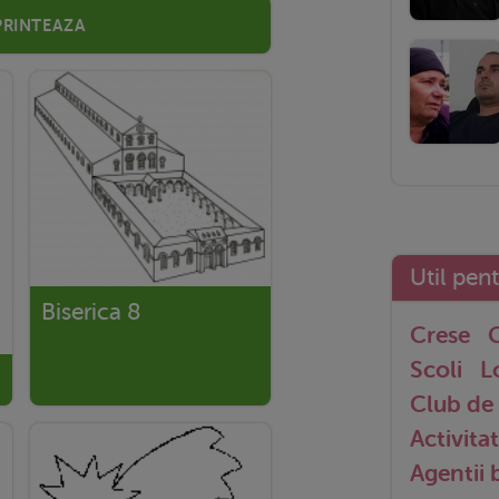
Printeaza
Util pen
Biserica 8
Crese
G
Scoli
L
Club de 
Activitat
Agentii