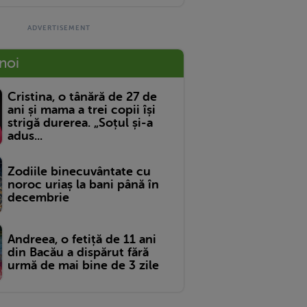
 noi
Cristina, o tânără de 27 de
ani și mama a trei copii își
strigă durerea. „Soțul și-a
adus...
Zodiile binecuvântate cu
noroc uriaș la bani până în
decembrie
Andreea, o fetiță de 11 ani
din Bacău a dispărut fără
urmă de mai bine de 3 zile