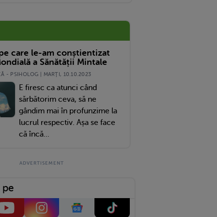
 pe care le-am conștientizat
ondială a Sănătății Mintale
 - PSIHOLOG | MARŢI, 10.10.2023
E firesc ca atunci când
sărbătorim ceva, să ne
gândim mai în profunzime la
lucrul respectiv. Așa se face
că încă...
 pe