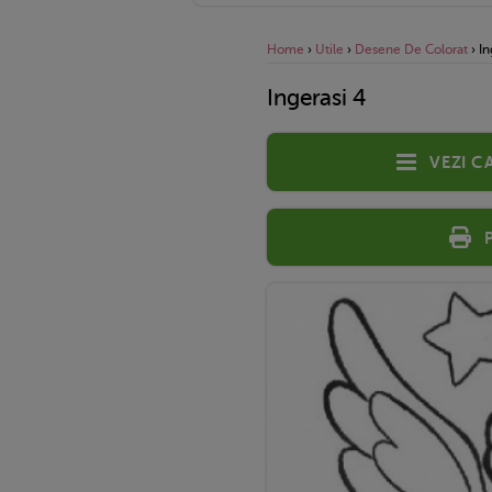
Home
›
Utile
›
Desene De Colorat
›
In
Ingerasi 4
Vezi c