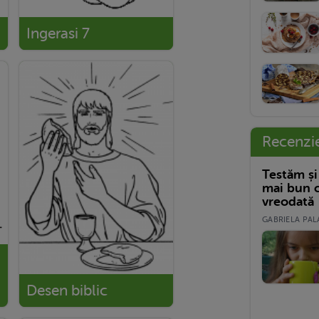
Ingerasi 7
Recenzi
Testăm și
mai bun c
vreodată
GABRIELA PALA
Desen biblic