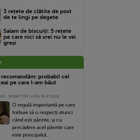
3 rețete de clătite de post
de te lingi pe degete
Salam de biscuiți: 5 rețete
pe care nici să vrei nu le vei
greși
e
 recomandăm: probabil cel
eai pe care l-am băut
DI - REDACTOR | LUNI, 15.07.2019
O regulă importantă pe care
trebuie să o respecți atunci
când ești părinte, și cu
precădere acel părinte care
este principalul...