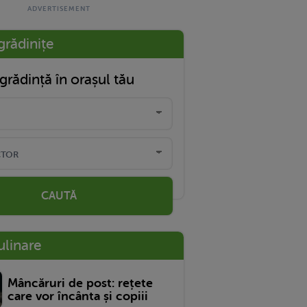
grădinițe
grădință în orașul tău
CAUTĂ
ulinare
Mâncăruri de post: rețete
care vor încânta și copiii