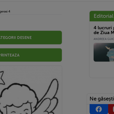
gerasi 4
Editorial
4 lucruri
de Ziua M
ategorii desene
ANDREEA GUICĂ
Printeaza
Ne găsești