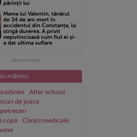
părinții lui
Mama lui Valentin, tânărul
de 34 de ani mort în
accidentul din Constanța, își
strigă durerea. A privit
neputincioasă cum fiul ei și-
a dat ultima suflare
tru mămici
radinite
After school
ocuri de joaca
petreceri
i copii
Clinici medicale
 bone