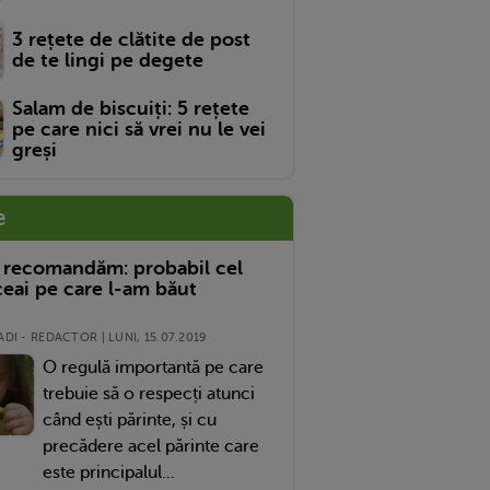
3 rețete de clătite de post
de te lingi pe degete
Salam de biscuiți: 5 rețete
pe care nici să vrei nu le vei
greși
e
 recomandăm: probabil cel
eai pe care l-am băut
DI - REDACTOR | LUNI, 15.07.2019
O regulă importantă pe care
trebuie să o respecți atunci
când ești părinte, și cu
precădere acel părinte care
este principalul...