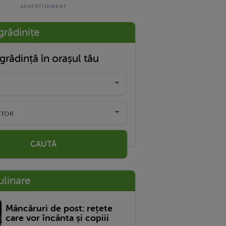
grădinițe
grădință în orașul tău
CAUTĂ
ulinare
Mâncăruri de post: rețete
care vor încânta și copiii