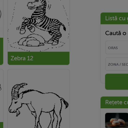
Listă cu 
Caută o 
Zebra 12
Rețete c