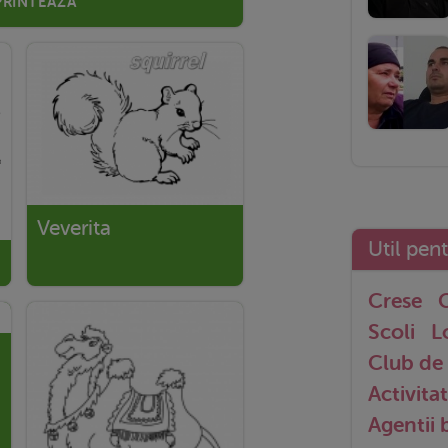
Veverita
Util pen
Crese
G
Scoli
L
Club de 
Activitat
Agentii