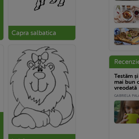
Capra salbatica
Recenzi
Testăm și
mai bun c
vreodată
GABRIELA PALA