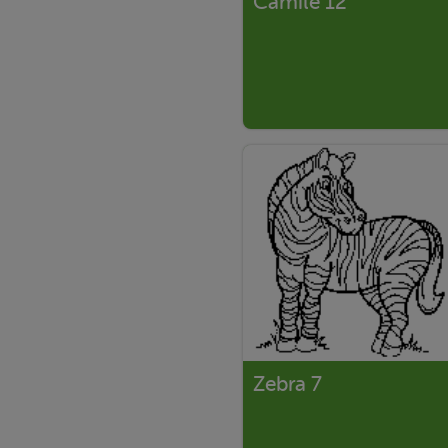
Camile 12
Zebra 7