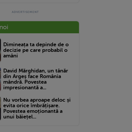
 noi
Dimineața ta depinde de o
decizie pe care probabil o
amâni
David Mărghidan, un tânăr
din Argeș face România
mândră. Povestea
impresionantă a...
Nu vorbea aproape deloc și
evita orice îmbrățișare.
Povestea emoționantă a
unui băiețel...