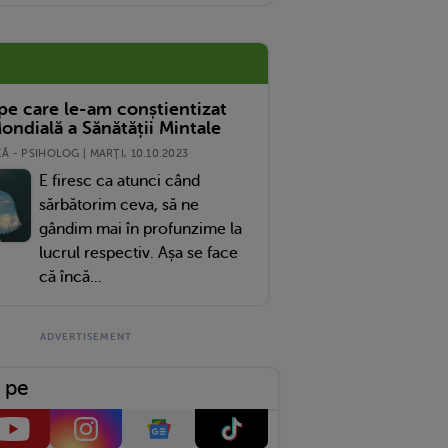
 pe care le-am conștientizat
ondială a Sănătății Mintale
 - PSIHOLOG | MARŢI, 10.10.2023
E firesc ca atunci când
sărbătorim ceva, să ne
gândim mai în profunzime la
lucrul respectiv. Așa se face
că încă...
 pe