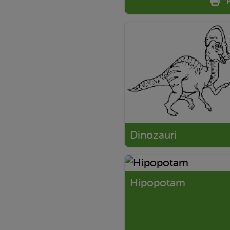
Dinozauri
Hipopotam