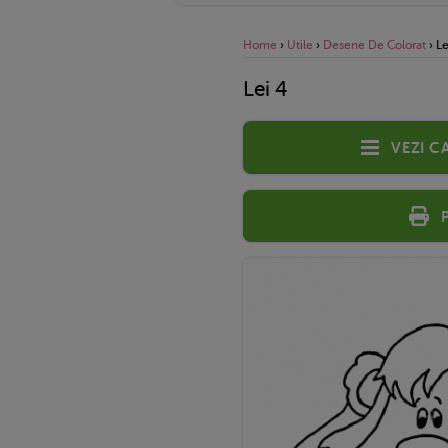
Home
›
Utile
›
Desene De Colorat
›
Le
Lei 4
Vezi c