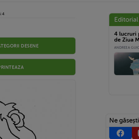
i 4
Editorial
4 lucruri
de Ziua M
ategorii desene
ANDREEA GUICĂ
Printeaza
Ne găsești