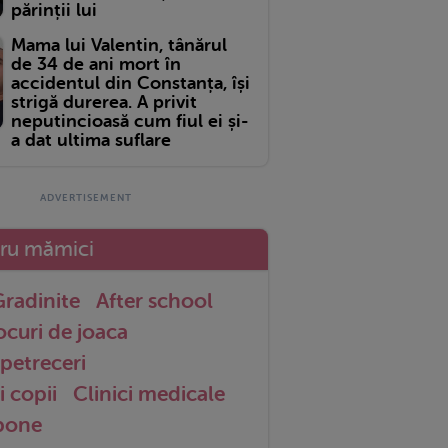
părinții lui
Mama lui Valentin, tânărul
de 34 de ani mort în
accidentul din Constanța, își
strigă durerea. A privit
neputincioasă cum fiul ei și-
a dat ultima suflare
tru mămici
radinite
After school
ocuri de joaca
petreceri
i copii
Clinici medicale
 bone