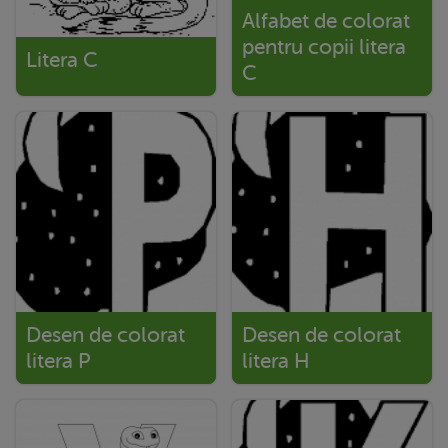
Alfabet de colorat
pentru copii litera
Litera C
C
Desen de colorat
Desen de colorat
litera P
litera H