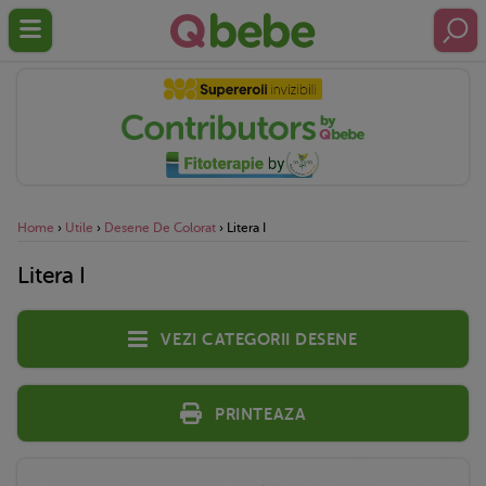
Home
›
Utile
›
Desene De Colorat
›
Litera I
Litera I
Vezi categorii desene
Printeaza