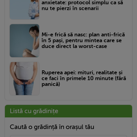
anxietate: protocol simplu ca să
nu te pierzi în scenarii
Mi-e frică să nasc: plan anti-frică
în 5 pași, pentru mintea care se
duce direct la worst-case
Ruperea apei: mituri, realitate și
ce faci în primele 10 minute (fără
panică)
Listă cu grădinițe
Caută o grădință în orașul tău