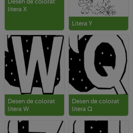
Desen de colorat
litera X
Litera Y
Desen de colorat
Desen de colorat
litera W
litera Q