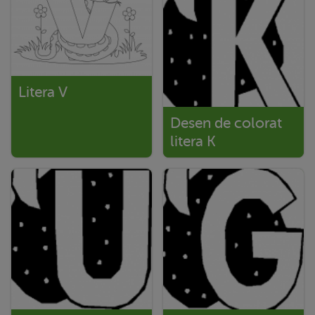
Litera V
Desen de colorat
litera K