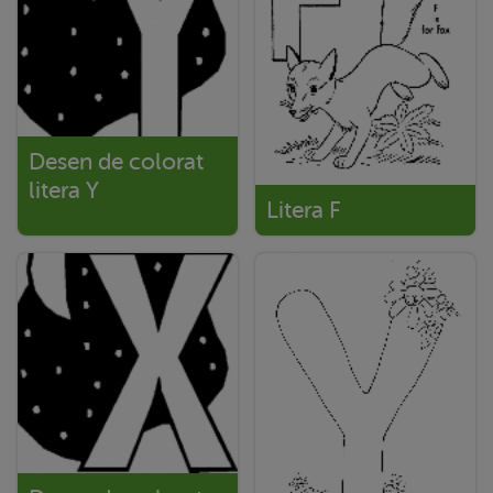
Desen de colorat
litera Y
Litera F