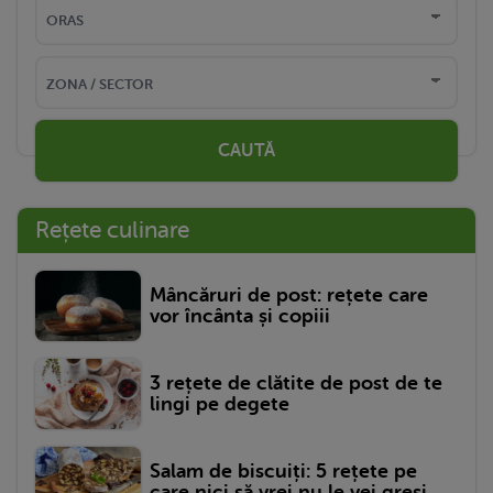
CAUTĂ
Rețete culinare
Mâncăruri de post: rețete care
vor încânta și copiii
3 rețete de clătite de post de te
lingi pe degete
Salam de biscuiți: 5 rețete pe
care nici să vrei nu le vei greși