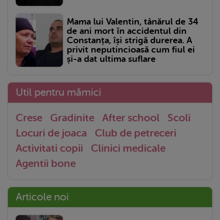
Mama lui Valentin, tânărul de 34
de ani mort în accidentul din
Constanța, își strigă durerea. A
privit neputincioasă cum fiul ei
și-a dat ultima suflare
Util pentru mămici
Crese
Gradinite
After school
Scoli
Locuri de joaca
Club de petreceri
Activitati copii
Clinici medicale
Agentii bone
Articole noi