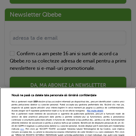
Newsletter Qbebe
Confirm ca am peste 16 ani si sunt de acord ca
Qbebe.ro sa colecteze adresa de email pentru a primi
newslettere si e-mail-uri promotionale.
DA, MA ABONEZ LA NEWSLETTER
Nouă ne pasă ca datele tale personale să rămână confidențiale
Noi și partenerii noștri
1019
stocăm și/sau accesăm informații pe dispozitivul dvs., precum identificatorii cookie unici
pentru prelucrarea datelor cu caracter personal. Puteți accepta sau gestiona preferințele dvs. făcând clic mai jos,
respectiv vă puteți opune utilizării unui interes legitim în orice moment pe pagina cu politica de confidențialitate.
Aceste alegeri vor fi raportate partenerilor noștri și nu vă vor afecta navigarea.
Mai multe detalii
Noi si partenerii nostri (retelele de socializare si agentiile de publicitate partenere, precum si furnizorii nostri de
servicii de date analitice) prelucram date pentru a permite website-ului sa functioneze, pentru a personaliza
continutul si anunturile publicitare afisate in functie de interesele si/sau profilul dvs., pentru a va oferi functionalitati
aferente retelelor de socializare si pentru a analiza traficul pe website. Beneficiati de drepturile prevazute de art. 15-
22 din GDPR in legatura cu prelucrarea datelor cu caracter personal. Aceste drepturi pot fi exercitate prin modalitatea
indicata
aici
. Prin click pe “ACCEPT TOATE”, acceptati folosirea tuturor Tehnologiilor de tip Cookie, care implica
inclusiv acceptul dvs. cu privire la stocarea/accesarea informatiilor de catre Vendor-ii cu care colaboram. Prin click
Echipa Editoriala
Newsletter
Contact
pe “VREAU SA MODIFIC SETARILE INDIVIDUAL” puteti schimba preferintele in mod individual, mai putin cele legate