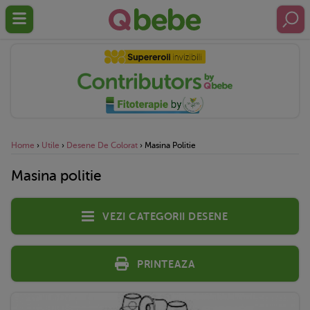
Home
›
Utile
›
Desene De Colorat
›
Masina Politie
Masina politie
Vezi categorii desene
Printeaza