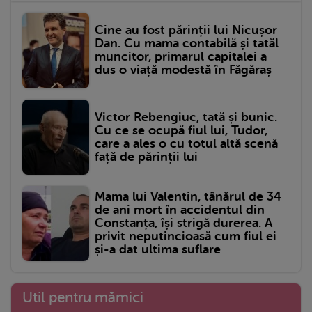
Cine au fost părinții lui Nicușor
Dan. Cu mama contabilă și tatăl
muncitor, primarul capitalei a
dus o viață modestă în Făgăraș
Victor Rebengiuc, tată și bunic.
Cu ce se ocupă fiul lui, Tudor,
care a ales o cu totul altă scenă
față de părinții lui
Mama lui Valentin, tânărul de 34
de ani mort în accidentul din
Constanța, își strigă durerea. A
privit neputincioasă cum fiul ei
și-a dat ultima suflare
Util pentru mămici