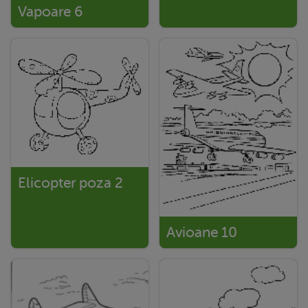
Vapoare 6
Elicopter poza 2
Avioane 10