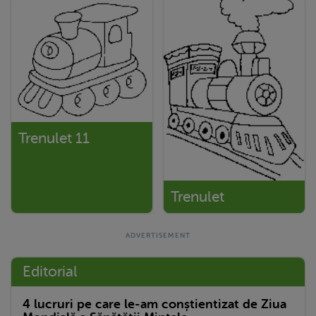
Trenulet 11
Trenulet
Editorial
4 lucruri pe care le-am conștientizat de Ziua