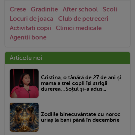
Crese
Gradinite
After school
Scoli
Locuri de joaca
Club de petreceri
Activitati copii
Clinici medicale
Agentii bone
Articole noi
Cristina, o tânără de 27 de ani și
mama a trei copii își strigă
durerea. „Soțul și-a adus...
Zodiile binecuvântate cu noroc
uriaș la bani până în decembrie