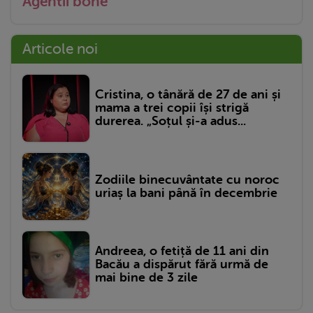
Agentii bone
Articole noi
Cristina, o tânără de 27 de ani și
mama a trei copii își strigă
durerea. „Soțul și-a adus...
Zodiile binecuvântate cu noroc
uriaș la bani până în decembrie
Andreea, o fetiță de 11 ani din
Bacău a dispărut fără urmă de
mai bine de 3 zile