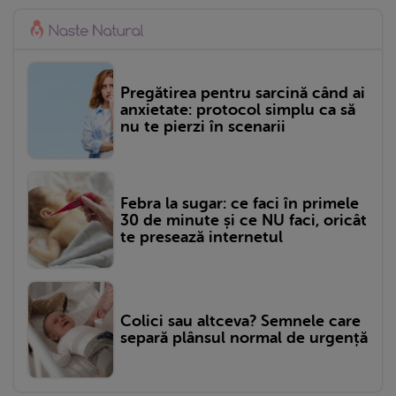
Pregătirea pentru sarcină când ai
anxietate: protocol simplu ca să
nu te pierzi în scenarii
Febra la sugar: ce faci în primele
30 de minute și ce NU faci, oricât
te presează internetul
Colici sau altceva? Semnele care
separă plânsul normal de urgență