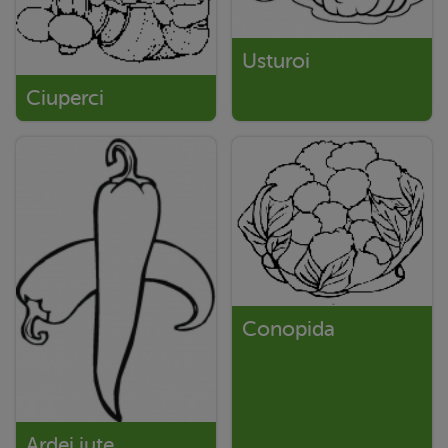
Usturoi
Ciuperci
Conopida
Ardei iute