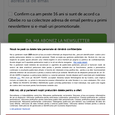
Confirm ca am peste 16 ani si sunt de acord ca
Qbebe.ro sa colecteze adresa de email pentru a primi
newslettere si e-mail-uri promotionale.
DA, MA ABONEZ LA NEWSLETTER
Nouă ne pasă ca datele tale personale să rămână confidențiale
Noi și partenerii noștri
1019
stocăm și/sau accesăm informații pe dispozitivul dvs., precum identificatorii cookie unici
pentru prelucrarea datelor cu caracter personal. Puteți accepta sau gestiona preferințele dvs. făcând clic mai jos,
respectiv vă puteți opune utilizării unui interes legitim în orice moment pe pagina cu politica de confidențialitate.
Aceste alegeri vor fi raportate partenerilor noștri și nu vă vor afecta navigarea.
Mai multe detalii
Noi si partenerii nostri (retelele de socializare si agentiile de publicitate partenere, precum si furnizorii nostri de
servicii de date analitice) prelucram date pentru a permite website-ului sa functioneze, pentru a personaliza
continutul si anunturile publicitare afisate in functie de interesele si/sau profilul dvs., pentru a va oferi functionalitati
aferente retelelor de socializare si pentru a analiza traficul pe website. Beneficiati de drepturile prevazute de art. 15-
22 din GDPR in legatura cu prelucrarea datelor cu caracter personal. Aceste drepturi pot fi exercitate prin modalitatea
indicata
aici
. Prin click pe “ACCEPT TOATE”, acceptati folosirea tuturor Tehnologiilor de tip Cookie, care implica
inclusiv acceptul dvs. cu privire la stocarea/accesarea informatiilor de catre Vendor-ii cu care colaboram. Prin click
Echipa Editoriala
Newsletter
Contact
pe “VREAU SA MODIFIC SETARILE INDIVIDUAL” puteti schimba preferintele in mod individual, mai putin cele legate
de cookie strict necesare pentru functionarea website-ului.
Atât noi, cât și partenerii noștri prelucrăm datele pentru a oferi:
Cariere
Cookies
Politica de confidentialitate
Dezvoltarea și îmbunătățirea serviciilor. Măsurarea performanței reclamelor. Stocarea și/sau accesarea informațiilor
de pe un dispozitiv. Utilizarea profilurilor pentru selectarea conținutului personalizat. Crearea profilurilor de conținut
DivaHair Cosmetics
Despre noi
personalizat. Utilizarea profilurilor pentru selectarea publicității personalizate. Crearea profilurilor pentru publicitate
personalizată. Măsurarea performanței conținutului. Înțelegerea publicului prin statistici sau combinații de date din
surse diferite. Utilizarea de date limitate pentru a selecta publicitatea. Utilizarea datelor limitate pentru a selecta
conținutul. Date precise de geolocație și identificarea prin scanarea dispozitivului.
Termeni si conditii
Setari Cookies
Listă parteneri (furnizori)