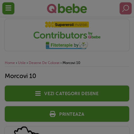
Home
›
Utile
›
Desene De Colorat
›
Morcovi 10
Morcovi 10
Vezi categorii desene
Printeaza