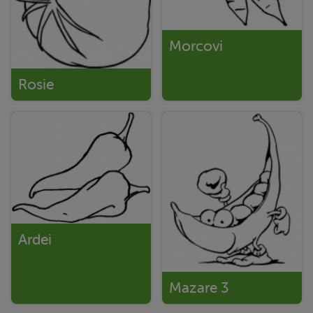
Morcovi
Rosie
Ardei
Mazare 3