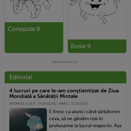
Conopida 9
Rosie 9
Editorial
4 lucruri pe care le-am conștientizat de Ziua
Mondială a Sănătății Mintale
ANDREEA GUICĂ - PSIHOLOG | MARŢI, 10.10.2023
E firesc ca atunci când sărbătorim
ceva, să ne gândim mai în
profunzime la lucrul respectiv. Așa