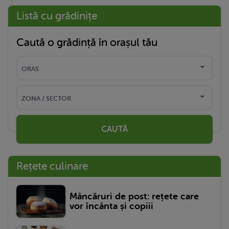
Listă cu grădinițe
Caută o grădință în orașul tău
CAUTĂ
Rețete culinare
Mâncăruri de post: rețete care
vor încânta și copiii