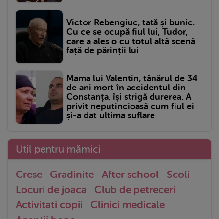
Victor Rebengiuc, tată și bunic.
Cu ce se ocupă fiul lui, Tudor,
care a ales o cu totul altă scenă
față de părinții lui
Mama lui Valentin, tânărul de 34
de ani mort în accidentul din
Constanța, își strigă durerea. A
privit neputincioasă cum fiul ei
și-a dat ultima suflare
Util pentru mămici
Crese
Gradinite
After school
Scoli
Locuri de joaca
Club de petreceri
Activitati copii
Clinici medicale