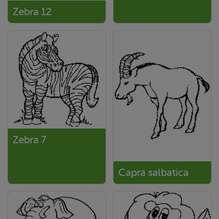
Zebra 12
Zebra 7
Capra salbatica