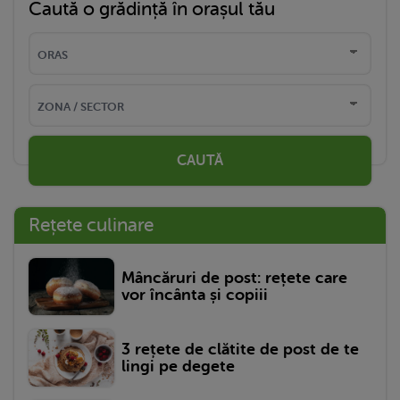
Caută o grădință în orașul tău
CAUTĂ
Rețete culinare
Mâncăruri de post: rețete care
vor încânta și copiii
3 rețete de clătite de post de te
lingi pe degete