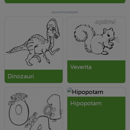
Veverita
Dinozauri
Hipopotam