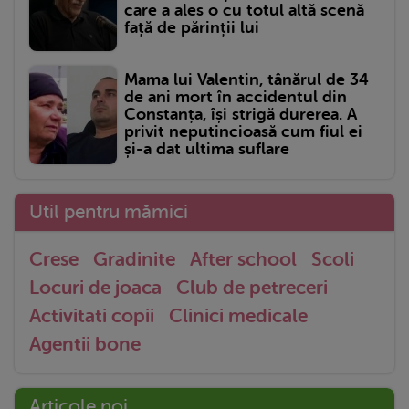
care a ales o cu totul altă scenă
față de părinții lui
Mama lui Valentin, tânărul de 34
de ani mort în accidentul din
Constanța, își strigă durerea. A
privit neputincioasă cum fiul ei
și-a dat ultima suflare
Util pentru mămici
Crese
Gradinite
After school
Scoli
Locuri de joaca
Club de petreceri
Activitati copii
Clinici medicale
Agentii bone
Articole noi