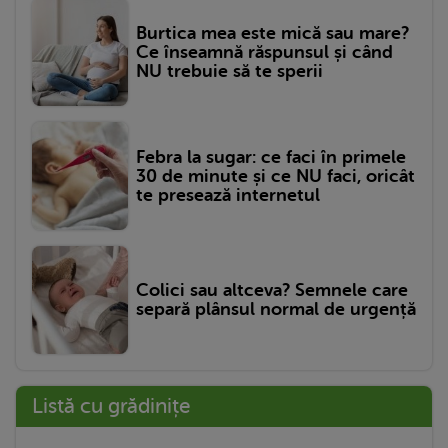
Burtica mea este mică sau mare?
Ce înseamnă răspunsul și când
NU trebuie să te sperii
Febra la sugar: ce faci în primele
30 de minute și ce NU faci, oricât
te presează internetul
Colici sau altceva? Semnele care
separă plânsul normal de urgență
Listă cu grădinițe