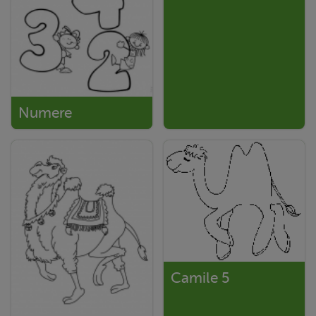
Numere
Camile 5