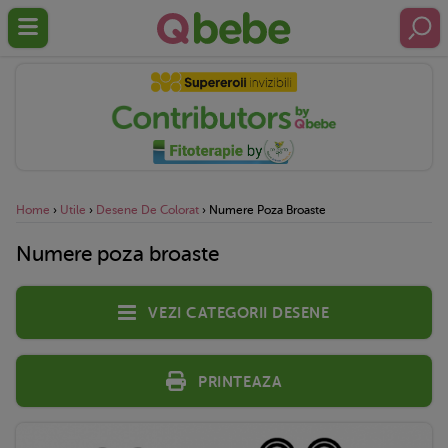
Home
›
Utile
›
Desene De Colorat
›
Numere Poza Broaste
Numere poza broaste
Vezi categorii desene
Printeaza