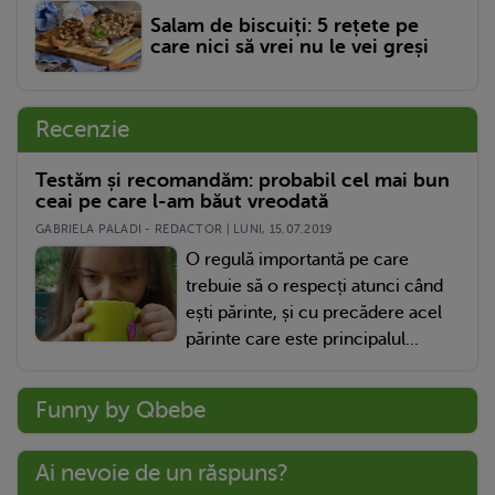
Salam de biscuiți: 5 rețete pe
care nici să vrei nu le vei greși
Recenzie
Testăm și recomandăm: probabil cel mai bun
ceai pe care l-am băut vreodată
GABRIELA PALADI - REDACTOR | LUNI, 15.07.2019
O regulă importantă pe care
trebuie să o respecți atunci când
ești părinte, și cu precădere acel
părinte care este principalul...
Funny by Qbebe
Ai nevoie de un răspuns?