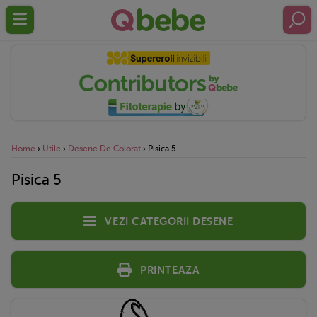
Home
›
Utile
›
Desene De Colorat
›
Pisica 5
Pisica 5
Vezi categorii desene
Printeaza