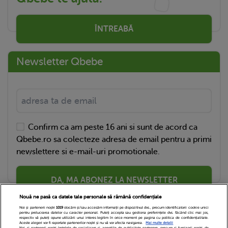
ÎNTREABĂ
Newsletter Qbebe
Confirm ca am peste 16 ani si sunt de acord ca
Qbebe.ro sa colecteze adresa de email pentru a primi
newslettere si e-mail-uri promotionale.
DA, MA ABONEZ LA NEWSLETTER
Nouă ne pasă ca datele tale personale să rămână confidențiale
Noi și partenerii noștri
1019
stocăm și/sau accesăm informații pe dispozitivul dvs., precum identificatorii cookie unici
pentru prelucrarea datelor cu caracter personal. Puteți accepta sau gestiona preferințele dvs. făcând clic mai jos,
respectiv vă puteți opune utilizării unui interes legitim în orice moment pe pagina cu politica de confidențialitate.
Aceste alegeri vor fi raportate partenerilor noștri și nu vă vor afecta navigarea.
Mai multe detalii
Noi si partenerii nostri (retelele de socializare si agentiile de publicitate partenere, precum si furnizorii nostri de