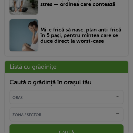
stres — ordinea care contează
Mi-e frică să nasc: plan anti-frică
în 5 pași, pentru mintea care se
duce direct la worst-case
Listă cu grădinițe
Caută o grădință în orașul tău
CAUTĂ