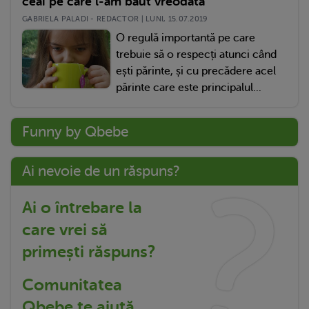
ceai pe care l-am băut vreodată
GABRIELA PALADI - REDACTOR | LUNI, 15.07.2019
O regulă importantă pe care
trebuie să o respecți atunci când
ești părinte, și cu precădere acel
părinte care este principalul...
Funny by Qbebe
Ai nevoie de un răspuns?
Ai o întrebare la
care vrei să
primești răspuns?
Comunitatea
Qbebe te ajută.