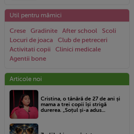
Util pentru mămici
Crese
Gradinite
After school
Scoli
Locuri de joaca
Club de petreceri
Activitati copii
Clinici medicale
Agentii bone
Articole noi
Cristina, o tânără de 27 de ani și
mama a trei copii își strigă
durerea. „Soțul și-a adus...