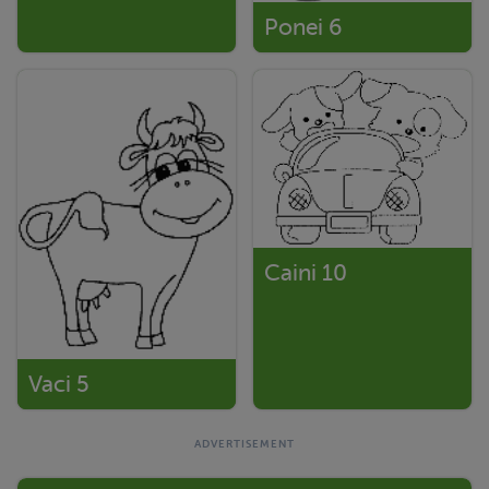
Ponei 6
Caini 10
Vaci 5