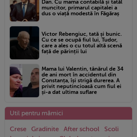
Dan. Cu mama contabilă și tatăl
muncitor, primarul capitalei a
dus o viață modestă în Făgăraș
Victor Rebengiuc, tată și bunic.
Cu ce se ocupă fiul lui, Tudor,
care a ales o cu totul altă scenă
față de părinții lui
Mama lui Valentin, tânărul de 34
de ani mort în accidentul din
Constanța, își strigă durerea. A
privit neputincioasă cum fiul ei
și-a dat ultima suflare
Util pentru mămici
Crese
Gradinite
After school
Scoli