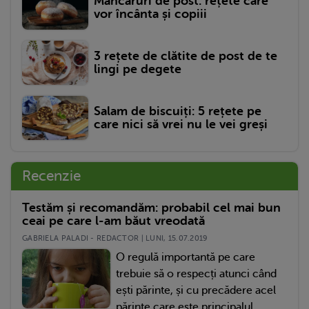
Mâncăruri de post: rețete care
vor încânta și copiii
3 rețete de clătite de post de te
lingi pe degete
Salam de biscuiți: 5 rețete pe
care nici să vrei nu le vei greși
Recenzie
Testăm și recomandăm: probabil cel mai bun
ceai pe care l-am băut vreodată
GABRIELA PALADI - REDACTOR | LUNI, 15.07.2019
O regulă importantă pe care
trebuie să o respecți atunci când
ești părinte, și cu precădere acel
părinte care este principalul...