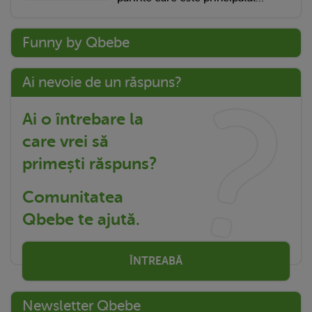
Funny by Qbebe
Ai nevoie de un răspuns?
Ai o întrebare la
care vrei să
primești răspuns?
Comunitatea
Qbebe te ajută.
ÎNTREABĂ
Newsletter Qbebe