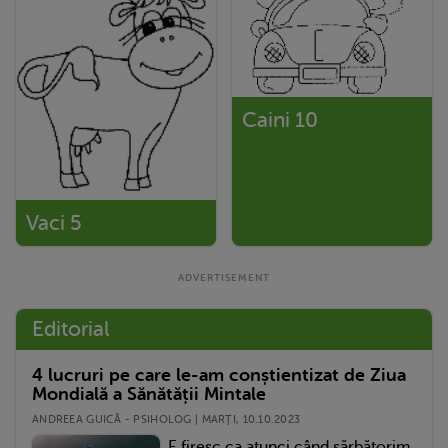
Caini 10
Vaci 5
Editorial
4 lucruri pe care le-am conștientizat de Ziua
Mondială a Sănătății Mintale
ANDREEA GUICĂ - PSIHOLOG | MARŢI, 10.10.2023
E firesc ca atunci când sărbătorim