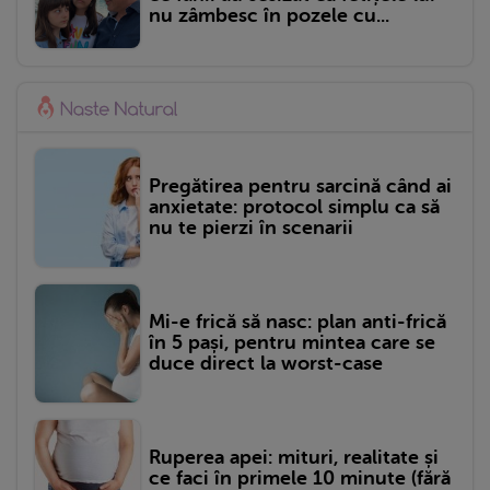
nu zâmbesc în pozele cu...
Pregătirea pentru sarcină când ai
anxietate: protocol simplu ca să
nu te pierzi în scenarii
Mi-e frică să nasc: plan anti-frică
în 5 pași, pentru mintea care se
duce direct la worst-case
Ruperea apei: mituri, realitate și
ce faci în primele 10 minute (fără