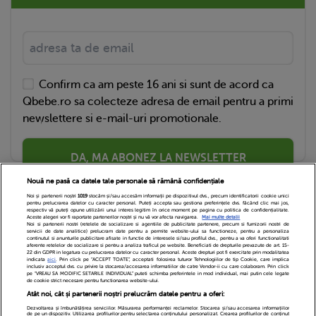
Confirm ca am peste 16 ani si sunt de acord ca
Qbebe.ro sa colecteze adresa de email pentru a primi
newslettere si e-mail-uri promotionale.
DA, MA ABONEZ LA NEWSLETTER
Nouă ne pasă ca datele tale personale să rămână confidențiale
Noi și partenerii noștri
1019
stocăm și/sau accesăm informații pe dispozitivul dvs., precum identificatorii cookie unici
pentru prelucrarea datelor cu caracter personal. Puteți accepta sau gestiona preferințele dvs. făcând clic mai jos,
respectiv vă puteți opune utilizării unui interes legitim în orice moment pe pagina cu politica de confidențialitate.
Aceste alegeri vor fi raportate partenerilor noștri și nu vă vor afecta navigarea.
Mai multe detalii
Noi si partenerii nostri (retelele de socializare si agentiile de publicitate partenere, precum si furnizorii nostri de
servicii de date analitice) prelucram date pentru a permite website-ului sa functioneze, pentru a personaliza
continutul si anunturile publicitare afisate in functie de interesele si/sau profilul dvs., pentru a va oferi functionalitati
aferente retelelor de socializare si pentru a analiza traficul pe website. Beneficiati de drepturile prevazute de art. 15-
22 din GDPR in legatura cu prelucrarea datelor cu caracter personal. Aceste drepturi pot fi exercitate prin modalitatea
indicata
aici
. Prin click pe “ACCEPT TOATE”, acceptati folosirea tuturor Tehnologiilor de tip Cookie, care implica
inclusiv acceptul dvs. cu privire la stocarea/accesarea informatiilor de catre Vendor-ii cu care colaboram. Prin click
Echipa Editoriala
Newsletter
Contact
pe “VREAU SA MODIFIC SETARILE INDIVIDUAL” puteti schimba preferintele in mod individual, mai putin cele legate
de cookie strict necesare pentru functionarea website-ului.
Atât noi, cât și partenerii noștri prelucrăm datele pentru a oferi:
Cariere
Cookies
Politica de confidentialitate
Dezvoltarea și îmbunătățirea serviciilor. Măsurarea performanței reclamelor. Stocarea și/sau accesarea informațiilor
de pe un dispozitiv. Utilizarea profilurilor pentru selectarea conținutului personalizat. Crearea profilurilor de conținut