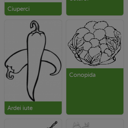
Ciuperci
Conopida
Ardei iute