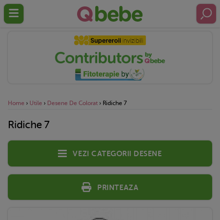
Home
›
Utile
›
Desene De Colorat
›
Ridiche 7
Ridiche 7
Vezi categorii desene
Printeaza