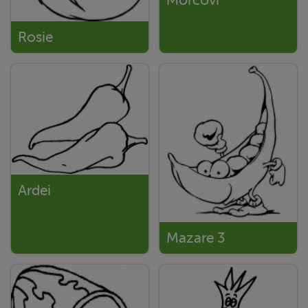
Rosie
Ardei
Mazare 3