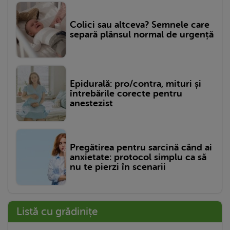
Colici sau altceva? Semnele care
separă plânsul normal de urgență
Epidurală: pro/contra, mituri și
întrebările corecte pentru
anestezist
Pregătirea pentru sarcină când ai
anxietate: protocol simplu ca să
nu te pierzi în scenarii
Listă cu grădinițe