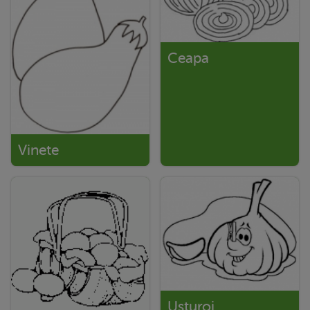
Ceapa
Vinete
Usturoi