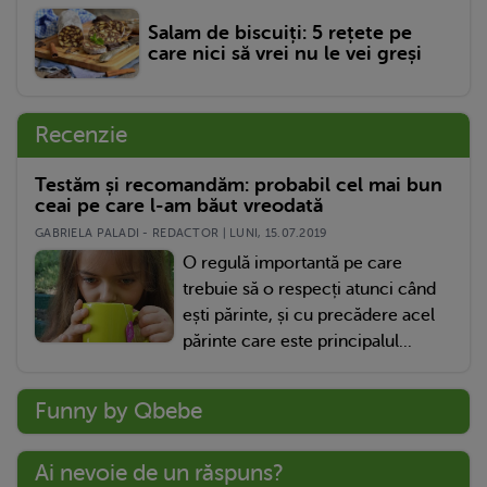
Salam de biscuiți: 5 rețete pe
care nici să vrei nu le vei greși
Recenzie
Testăm și recomandăm: probabil cel mai bun
ceai pe care l-am băut vreodată
GABRIELA PALADI - REDACTOR | LUNI, 15.07.2019
O regulă importantă pe care
trebuie să o respecți atunci când
ești părinte, și cu precădere acel
părinte care este principalul...
Funny by Qbebe
Ai nevoie de un răspuns?