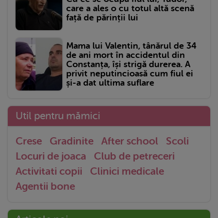
care a ales o cu totul altă scenă
față de părinții lui
Mama lui Valentin, tânărul de 34
de ani mort în accidentul din
Constanța, își strigă durerea. A
privit neputincioasă cum fiul ei
și-a dat ultima suflare
Util pentru mămici
Crese
Gradinite
After school
Scoli
Locuri de joaca
Club de petreceri
Activitati copii
Clinici medicale
Agentii bone