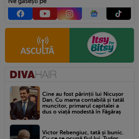
Ne găsești pe
Cine au fost părinții lui Nicușor
Dan. Cu mama contabilă și tatăl
muncitor, primarul capitalei a
dus o viață modestă în Făgăraș
Victor Rebengiuc, tată și bunic.
Cu ce se ocupă fiul lui, Tudor,