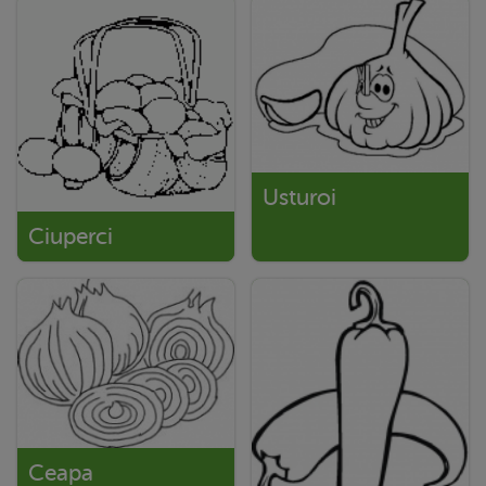
Usturoi
Ciuperci
Ceapa