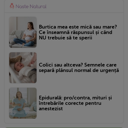
Burtica mea este mică sau mare?
Ce înseamnă răspunsul și când
NU trebuie să te sperii
Colici sau altceva? Semnele care
separă plânsul normal de urgență
Epidurală: pro/contra, mituri și
întrebările corecte pentru
anestezist