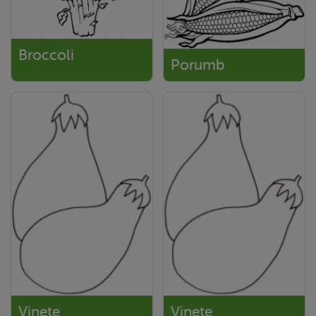
Broccoli
Porumb
Vinete
Vinete