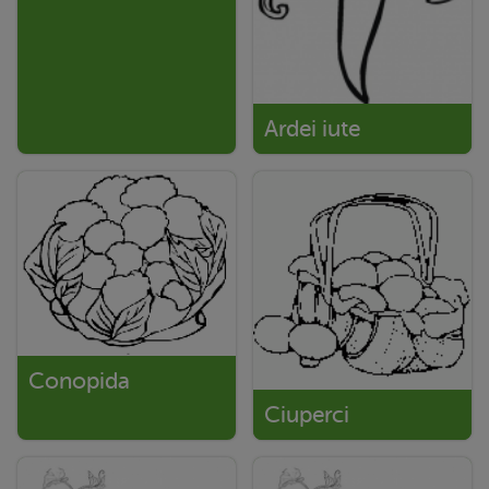
Ardei iute
Conopida
Ciuperci