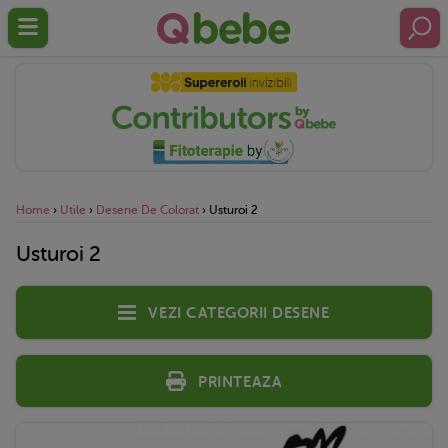
Home
›
Utile
›
Desene De Colorat
›
Usturoi 2
Usturoi 2
Vezi categorii desene
Printeaza