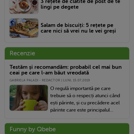
3 rețete de clătite de post de te
lingi pe degete
Salam de biscuiți: 5 rețete pe
care nici să vrei nu le vei greși
Recenzie
Testăm și recomandăm: probabil cel mai bun
ceai pe care l-am băut vreodată
GABRIELA PALADI - REDACTOR | LUNI, 15.07.2019
O regulă importantă pe care
trebuie să o respecți atunci când
ești părinte, și cu precădere acel
părinte care este principalul...
Funny by Qbebe