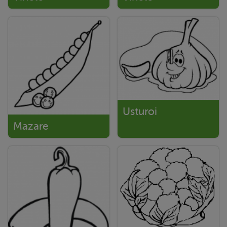
Usturoi
Mazare