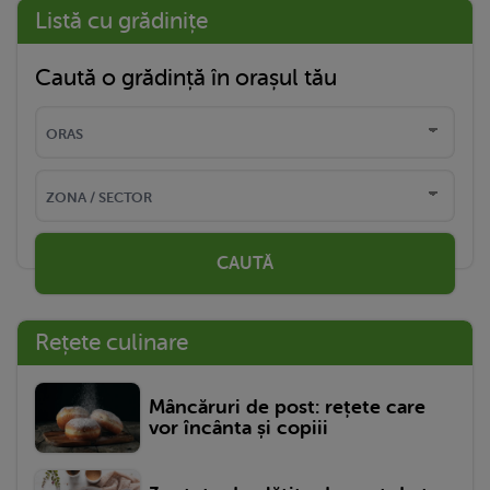
Listă cu grădinițe
Caută o grădință în orașul tău
CAUTĂ
Rețete culinare
Mâncăruri de post: rețete care
vor încânta și copiii