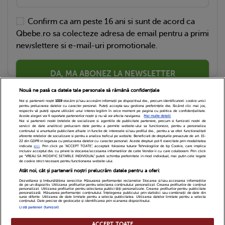
Confirm ca am peste 16 ani si sunt de acord ca
Qbebe.ro sa colecteze adresa de email pentru a primi
newslettere si e-mail-uri promotionale.
DA, MA ABONEZ LA NEWSLETTER
Nouă ne pasă ca datele tale personale să rămână confidențiale
Noi și partenerii noștri
1019
stocăm și/sau accesăm informații pe dispozitivul dvs., precum identificatorii cookie unici
pentru prelucrarea datelor cu caracter personal. Puteți accepta sau gestiona preferințele dvs. făcând clic mai jos,
respectiv vă puteți opune utilizării unui interes legitim în orice moment pe pagina cu politica de confidențialitate.
Aceste alegeri vor fi raportate partenerilor noștri și nu vă vor afecta navigarea.
Mai multe detalii
Noi si partenerii nostri (retelele de socializare si agentiile de publicitate partenere, precum si furnizorii nostri de
servicii de date analitice) prelucram date pentru a permite website-ului sa functioneze, pentru a personaliza
continutul si anunturile publicitare afisate in functie de interesele si/sau profilul dvs., pentru a va oferi functionalitati
aferente retelelor de socializare si pentru a analiza traficul pe website. Beneficiati de drepturile prevazute de art. 15-
22 din GDPR in legatura cu prelucrarea datelor cu caracter personal. Aceste drepturi pot fi exercitate prin modalitatea
indicata
aici
. Prin click pe “ACCEPT TOATE”, acceptati folosirea tuturor Tehnologiilor de tip Cookie, care implica
inclusiv acceptul dvs. cu privire la stocarea/accesarea informatiilor de catre Vendor-ii cu care colaboram. Prin click
Echipa Editoriala
Newsletter
Contact
pe “VREAU SA MODIFIC SETARILE INDIVIDUAL” puteti schimba preferintele in mod individual, mai putin cele legate
de cookie strict necesare pentru functionarea website-ului.
Atât noi, cât și partenerii noștri prelucrăm datele pentru a oferi:
Cariere
Cookies
Politica de confidentialitate
Dezvoltarea și îmbunătățirea serviciilor. Măsurarea performanței reclamelor. Stocarea și/sau accesarea informațiilor
de pe un dispozitiv. Utilizarea profilurilor pentru selectarea conținutului personalizat. Crearea profilurilor de conținut
DivaHair Cosmetics
Despre noi
personalizat. Utilizarea profilurilor pentru selectarea publicității personalizate. Crearea profilurilor pentru publicitate
personalizată. Măsurarea performanței conținutului. Înțelegerea publicului prin statistici sau combinații de date din
surse diferite. Utilizarea de date limitate pentru a selecta publicitatea. Utilizarea datelor limitate pentru a selecta
conținutul. Date precise de geolocație și identificarea prin scanarea dispozitivului.
Termeni si conditii
Setari Cookies
Listă parteneri (furnizori)
ACCEPT TOATE