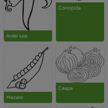
Conopida
Ardei iute
Ceapa
Mazare