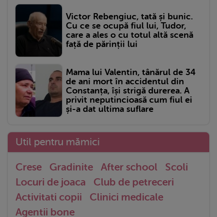
Victor Rebengiuc, tată și bunic.
Cu ce se ocupă fiul lui, Tudor,
care a ales o cu totul altă scenă
față de părinții lui
Mama lui Valentin, tânărul de 34
de ani mort în accidentul din
Constanța, își strigă durerea. A
privit neputincioasă cum fiul ei
și-a dat ultima suflare
Util pentru mămici
Crese
Gradinite
After school
Scoli
Locuri de joaca
Club de petreceri
Activitati copii
Clinici medicale
Agentii bone