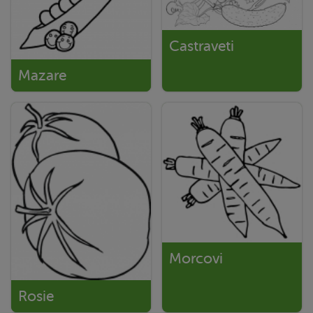
Castraveti
Mazare
Morcovi
Rosie