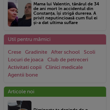
Mama lui Valentin, tânărul de 34
de ani mort în accidentul din
Constanța, își strigă durerea. A
privit neputincioasă cum fiul ei
și-a dat ultima suflare
Util pentru mămici
Crese
Gradinite
After school
Scoli
Locuri de joaca
Club de petreceri
Activitati copii
Clinici medicale
Agentii bone
Articole noi