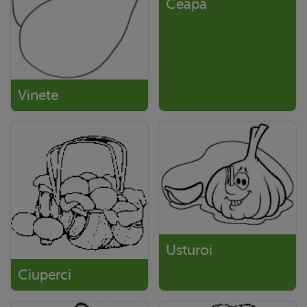
Ceapa
Vinete
Usturoi
Ciuperci