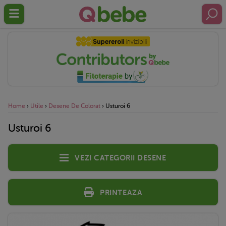
Home
›
Utile
›
Desene De Colorat
›
Usturoi 6
Usturoi 6
Vezi categorii desene
Printeaza