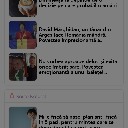
Dimineața ta depinde de o
decizie pe care probabil o amâni
David Mărghidan, un tânăr din
Argeș face România mândră.
Povestea impresionantă a...
Nu vorbea aproape deloc și evita
orice îmbrățișare. Povestea
emoționantă a unui băiețel...
Mi-e frică să nasc: plan anti-frică
în 5 pași, pentru mintea care se
duce direct la worst-case