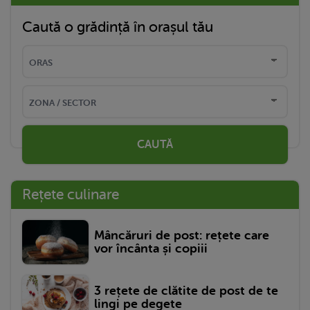
Caută o grădință în orașul tău
CAUTĂ
Rețete culinare
Mâncăruri de post: rețete care
vor încânta și copiii
3 rețete de clătite de post de te
lingi pe degete