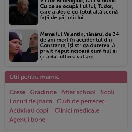
Victor Rebengiuc, tată și bunic.
Cu ce se ocupă fiul lui, Tudor,
care a ales o cu totul altă scenă
față de părinții lui
Mama lui Valentin, tânărul de 34
de ani mort în accidentul din
Constanța, își strigă durerea. A
privit neputincioasă cum fiul ei
și-a dat ultima suflare
Util pentru mămici
Crese
Gradinite
After school
Scoli
Locuri de joaca
Club de petreceri
Activitati copii
Clinici medicale
Agentii bone