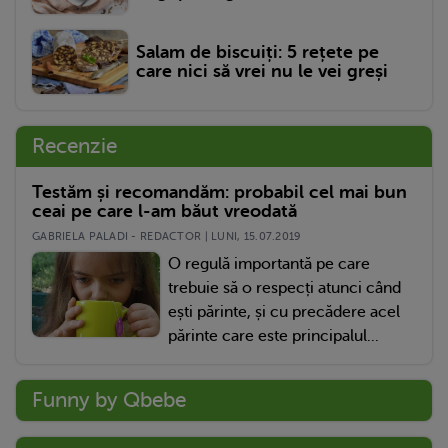
Salam de biscuiți: 5 rețete pe
care nici să vrei nu le vei greși
Recenzie
Testăm și recomandăm: probabil cel mai bun
ceai pe care l-am băut vreodată
GABRIELA PALADI - REDACTOR | LUNI, 15.07.2019
O regulă importantă pe care
trebuie să o respecți atunci când
ești părinte, și cu precădere acel
părinte care este principalul...
Funny by Qbebe