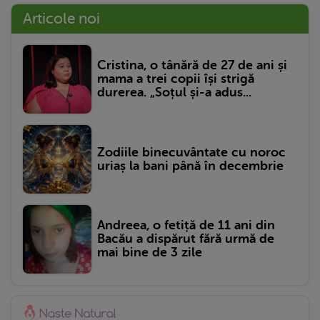
Articole noi
Cristina, o tânără de 27 de ani și
mama a trei copii își strigă
durerea. „Soțul și-a adus...
Zodiile binecuvântate cu noroc
uriaș la bani până în decembrie
Andreea, o fetiță de 11 ani din
Bacău a dispărut fără urmă de
mai bine de 3 zile