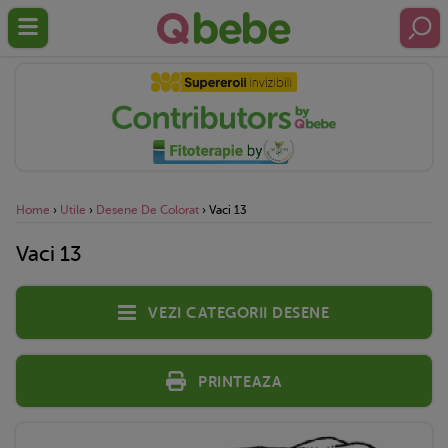
Home
›
Utile
›
Desene De Colorat
›
Vaci 13
Vaci 13
Vezi categorii desene
Printeaza