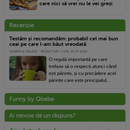
care nici să vrei nu le vei greși
Recenzie
Testăm și recomandăm: probabil cel mai bun
ceai pe care l-am băut vreodată
GABRIELA PALADI - REDACTOR | LUNI, 15.07.2019
O regulă importantă pe care
trebuie să o respecți atunci când
ești părinte, și cu precădere acel
părinte care este principalul...
Funny by Qbebe
Ai nevoie de un răspuns?