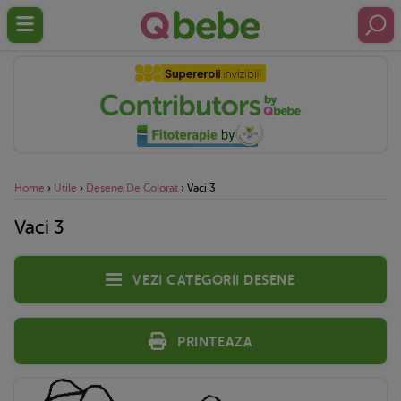
Home
›
Utile
›
Desene De Colorat
›
Vaci 3
Vaci 3
Vezi categorii desene
Printeaza