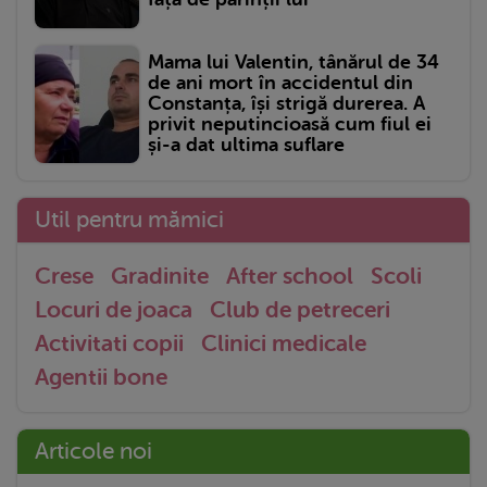
Mama lui Valentin, tânărul de 34
de ani mort în accidentul din
Constanța, își strigă durerea. A
privit neputincioasă cum fiul ei
și-a dat ultima suflare
Util pentru mămici
Crese
Gradinite
After school
Scoli
Locuri de joaca
Club de petreceri
Activitati copii
Clinici medicale
Agentii bone
Articole noi