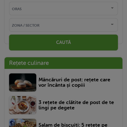
CAUTĂ
Rețete culinare
Mâncăruri de post: rețete care
vor încânta și copiii
3 rețete de clătite de post de te
lingi pe degete
Salam de biscuiți: 5 rețete pe