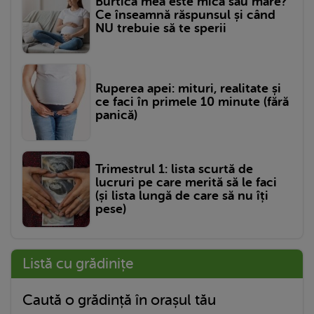
Burtica mea este mică sau mare?
Ce înseamnă răspunsul și când
NU trebuie să te sperii
Ruperea apei: mituri, realitate și
ce faci în primele 10 minute (fără
panică)
Trimestrul 1: lista scurtă de
lucruri pe care merită să le faci
(și lista lungă de care să nu îți
pese)
Listă cu grădinițe
Caută o grădință în orașul tău