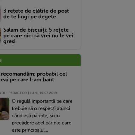
3 rețete de clătite de post
de te lingi pe degete
Salam de biscuiți: 5 rețete
pe care nici să vrei nu le vei
greși
e
 recomandăm: probabil cel
eai pe care l-am băut
DI - REDACTOR | LUNI, 15.07.2019
O regulă importantă pe care
trebuie să o respecți atunci
când ești părinte, și cu
precădere acel părinte care
este principalul...