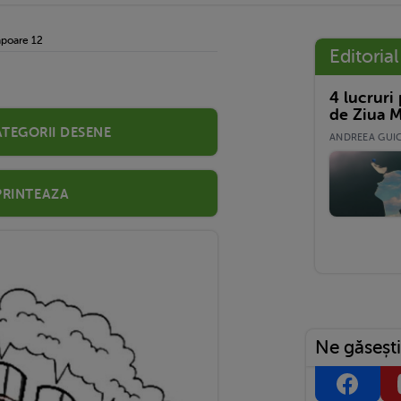
poare 12
Editorial
4 lucruri
de Ziua M
ategorii desene
ANDREEA GUICĂ
Printeaza
Ne găsești