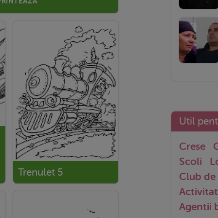
Util pen
Crese
G
Scoli
L
Trenulet 5
Club de 
Activitat
Agentii