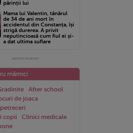
părinții lui
Mama lui Valentin, tânărul
de 34 de ani mort în
accidentul din Constanța, își
strigă durerea. A privit
neputincioasă cum fiul ei și-
a dat ultima suflare
tru mămici
radinite
After school
ocuri de joaca
petreceri
i copii
Clinici medicale
 bone