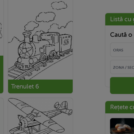
Listă cu 
Caută o 
Trenulet 6
Rețete c