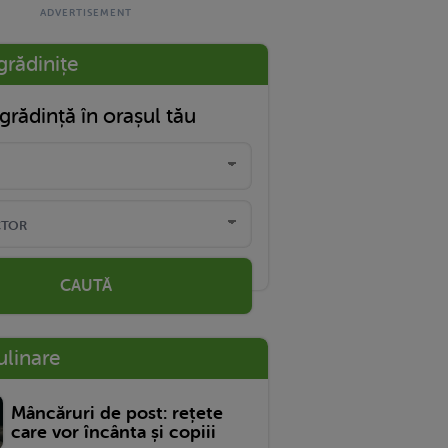
grădinițe
grădință în orașul tău
CAUTĂ
ulinare
Mâncăruri de post: rețete
care vor încânta și copiii