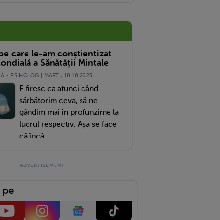
 pe care le-am conștientizat
ondială a Sănătății Mintale
 - PSIHOLOG | MARŢI, 10.10.2023
E firesc ca atunci când
sărbătorim ceva, să ne
gândim mai în profunzime la
lucrul respectiv. Așa se face
că încă...
 pe