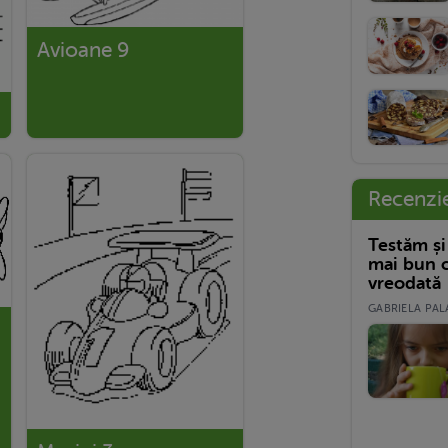
Avioane 9
Recenzi
Testăm și
mai bun c
vreodată
GABRIELA PALA