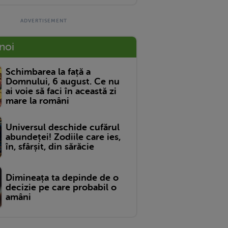
 noi
Schimbarea la față a
Domnului, 6 august. Ce nu
ai voie să faci în această zi
mare la români
Universul deschide cufărul
abundeței! Zodiile care ies,
în, sfârșit, din sărăcie
Dimineața ta depinde de o
decizie pe care probabil o
amâni