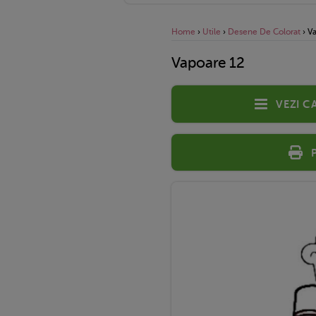
Home
›
Utile
›
Desene De Colorat
›
Va
Vapoare 12
Vezi c