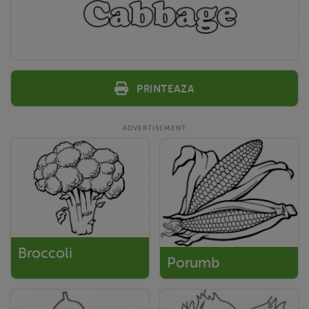
Printeaza
Broccoli
Porumb