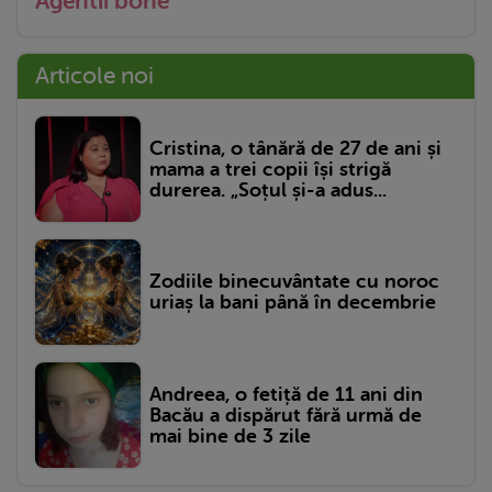
Agentii bone
Articole noi
Cristina, o tânără de 27 de ani și
mama a trei copii își strigă
durerea. „Soțul și-a adus...
Zodiile binecuvântate cu noroc
uriaș la bani până în decembrie
Andreea, o fetiță de 11 ani din
Bacău a dispărut fără urmă de
mai bine de 3 zile