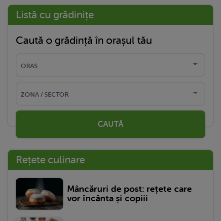
Listă cu grădinițe
Caută o grădință în orașul tău
CAUTĂ
Rețete culinare
Mâncăruri de post: rețete care
vor încânta și copiii