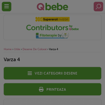
Home
›
Utile
›
Desene De Colorat
›
Varza 4
Varza 4
Vezi categorii desene
Printeaza