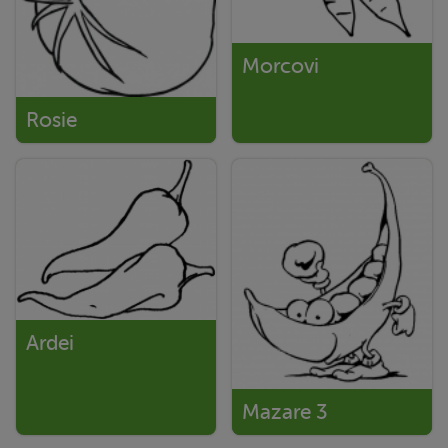
Morcovi
Rosie
Ardei
Mazare 3