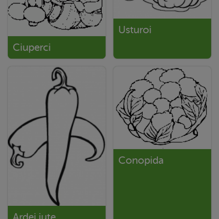
Usturoi
Ciuperci
Conopida
Ardei iute