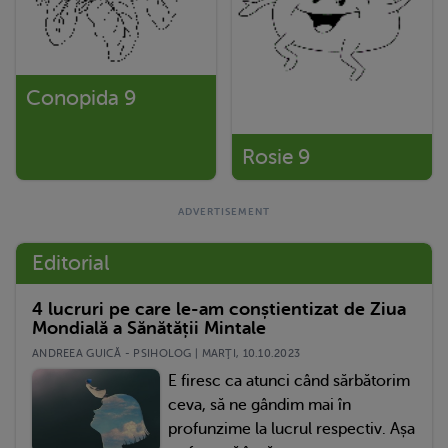
Conopida 9
Rosie 9
Editorial
4 lucruri pe care le-am conștientizat de Ziua
Mondială a Sănătății Mintale
ANDREEA GUICĂ - PSIHOLOG | MARŢI, 10.10.2023
E firesc ca atunci când sărbătorim
ceva, să ne gândim mai în
profunzime la lucrul respectiv. Așa