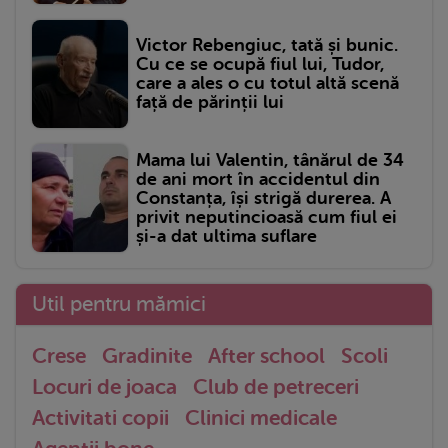
Victor Rebengiuc, tată și bunic.
Cu ce se ocupă fiul lui, Tudor,
care a ales o cu totul altă scenă
față de părinții lui
Mama lui Valentin, tânărul de 34
de ani mort în accidentul din
Constanța, își strigă durerea. A
privit neputincioasă cum fiul ei
și-a dat ultima suflare
Util pentru mămici
Crese
Gradinite
After school
Scoli
Locuri de joaca
Club de petreceri
Activitati copii
Clinici medicale