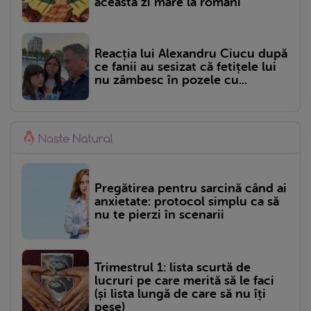
această zi mare la români
Reacția lui Alexandru Ciucu după
ce fanii au sesizat că fetițele lui
nu zâmbesc în pozele cu...
Pregătirea pentru sarcină când ai
anxietate: protocol simplu ca să
nu te pierzi în scenarii
Trimestrul 1: lista scurtă de
lucruri pe care merită să le faci
(și lista lungă de care să nu îți
pese)