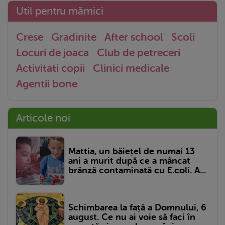
Util pentru mămici
Crese
Gradinite
After school
Scoli
Locuri de joaca
Club de petreceri
Activitati copii
Clinici medicale
Agentii bone
Articole noi
Mattia, un băiețel de numai 13
ani a murit după ce a mâncat
brânză contaminată cu E.coli. A...
Schimbarea la față a Domnului, 6
august. Ce nu ai voie să faci în