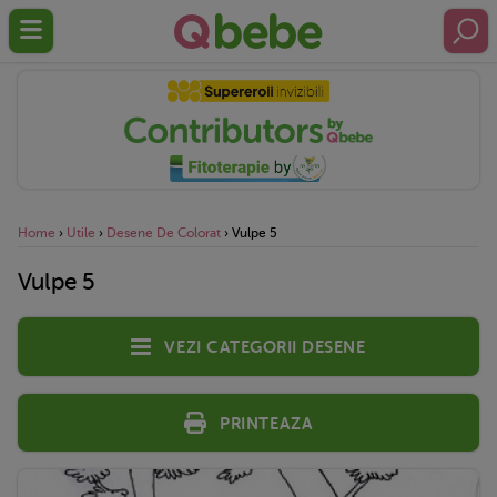
Home
›
Utile
›
Desene De Colorat
›
Vulpe 5
Vulpe 5
Vezi categorii desene
Printeaza