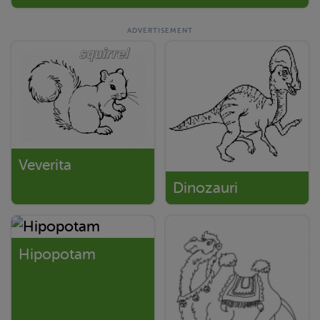
Veverita
Dinozauri
Hipopotam