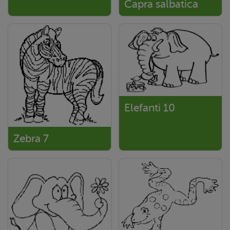
Capra salbatica
Elefanti 10
Zebra 7