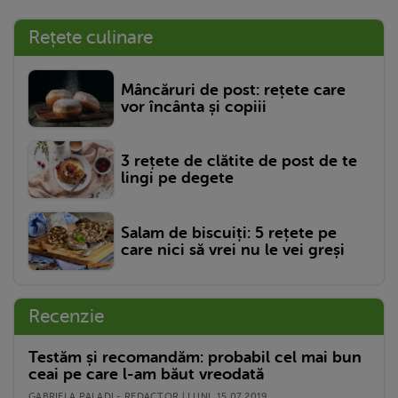
Rețete culinare
Mâncăruri de post: rețete care
vor încânta și copiii
3 rețete de clătite de post de te
lingi pe degete
Salam de biscuiți: 5 rețete pe
care nici să vrei nu le vei greși
Recenzie
Testăm și recomandăm: probabil cel mai bun
ceai pe care l-am băut vreodată
GABRIELA PALADI - REDACTOR | LUNI, 15.07.2019