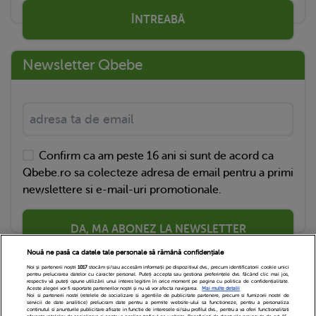
ÎNTREABĂ
Newsletter Qbebe
Confirm ca am peste 16 ani si sunt de acord ca
Qbebe.ro sa colecteze adresa de email pentru a primi
newslettere si e-mail-uri promotionale.
DA, MA ABONEZ LA NEWSLETTER
Nouă ne pasă ca datele tale personale să rămână confidențiale
Noi și partenerii noștri
1017
stocăm și/sau accesăm informații pe dispozitivul dvs., precum identificatorii cookie unici
pentru prelucrarea datelor cu caracter personal. Puteți accepta sau gestiona preferințele dvs. făcând clic mai jos,
respectiv vă puteți opune utilizării unui interes legitim în orice moment pe pagina cu politica de confidențialitate.
Aceste alegeri vor fi raportate partenerilor noștri și nu vă vor afecta navigarea.
Mai multe detalii
Noi si partenerii nostri (retelele de socializare si agentiile de publicitate partenere, precum si furnizorii nostri de
servicii de date analitice) prelucram date pentru a permite website-ului sa functioneze, pentru a personaliza
continutul si anunturile publicitare afisate in functie de interesele si/sau profilul dvs., pentru a va oferi functionalitati