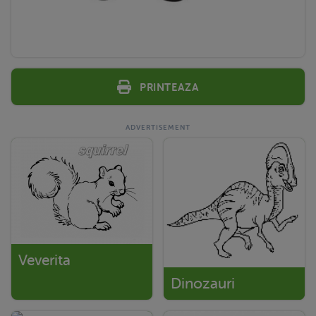
Printeaza
Veverita
Dinozauri