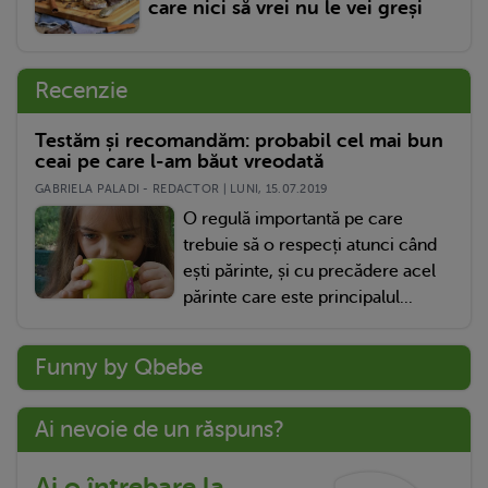
care nici să vrei nu le vei greși
Recenzie
Testăm și recomandăm: probabil cel mai bun
ceai pe care l-am băut vreodată
GABRIELA PALADI - REDACTOR | LUNI, 15.07.2019
O regulă importantă pe care
trebuie să o respecți atunci când
ești părinte, și cu precădere acel
părinte care este principalul...
Funny by Qbebe
Ai nevoie de un răspuns?
Ai o întrebare la