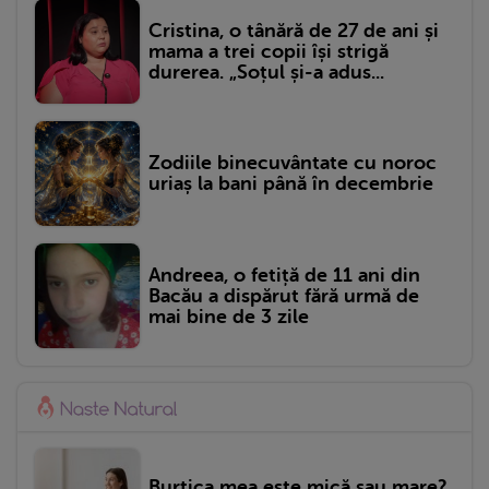
Cristina, o tânără de 27 de ani și
mama a trei copii își strigă
durerea. „Soțul și-a adus...
Zodiile binecuvântate cu noroc
uriaș la bani până în decembrie
Andreea, o fetiță de 11 ani din
Bacău a dispărut fără urmă de
mai bine de 3 zile
Burtica mea este mică sau mare?