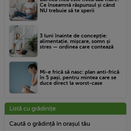
Ce înseamnă răspunsul și când
NU trebuie să te sperii
3 luni înainte de concepție:
alimentație, mișcare, somn și
stres — ordinea care contează
Mi-e frică să nasc: plan anti-frică
în 5 pași, pentru mintea care se
duce direct la worst-case
Listă cu grădinițe
Caută o grădință în orașul tău