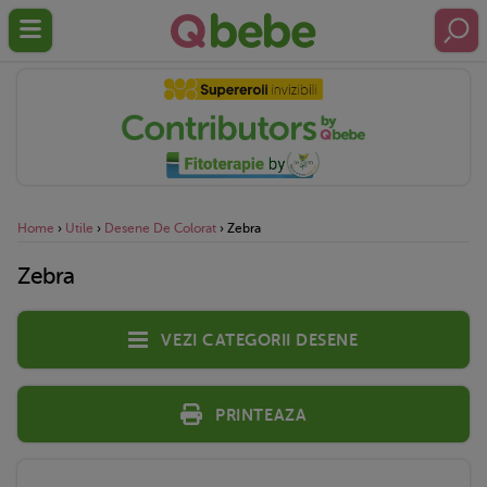
Home
›
Utile
›
Desene De Colorat
›
Zebra
Zebra
Vezi categorii desene
Printeaza