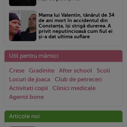
Mama lui Valentin, tânărul de 34
de ani mort în accidentul din
Constanța, își strigă durerea. A
privit neputincioasă cum fiul ei
și-a dat ultima suflare
Util pentru mămici
Crese
Gradinite
After school
Scoli
Locuri de joaca
Club de petreceri
Activitati copii
Clinici medicale
Agentii bone
Articole noi