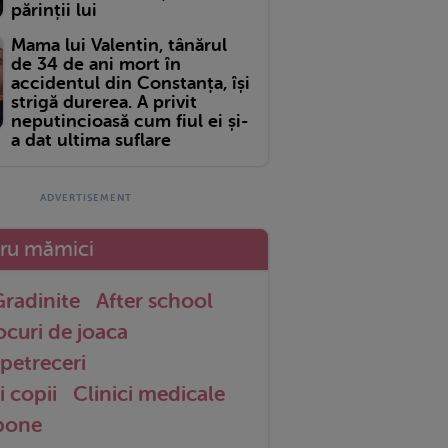
părinții lui
Mama lui Valentin, tânărul
de 34 de ani mort în
accidentul din Constanța, își
strigă durerea. A privit
neputincioasă cum fiul ei și-
a dat ultima suflare
tru mămici
radinite
After school
ocuri de joaca
petreceri
i copii
Clinici medicale
 bone