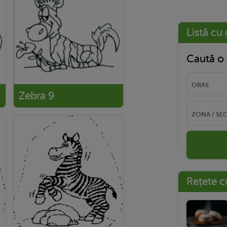
Listă cu 
Caută o 
Zebra 9
Rețete c