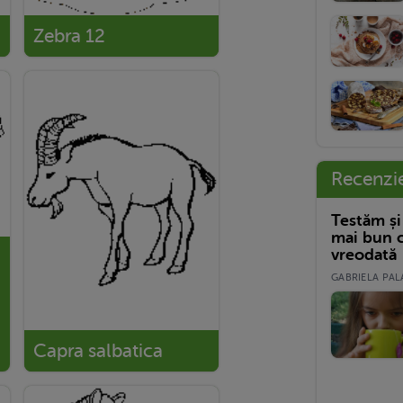
Zebra 12
Recenzi
Testăm și
mai bun c
vreodată
GABRIELA PALA
Capra salbatica