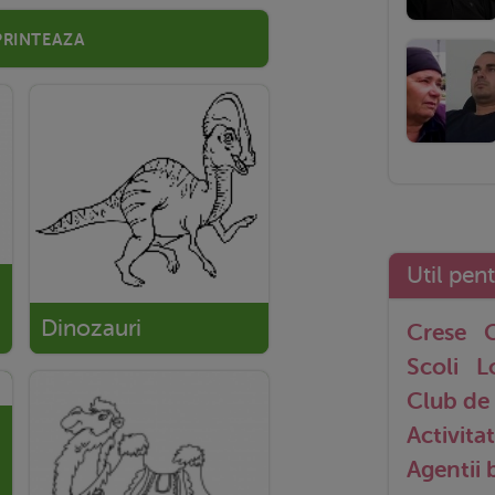
Printeaza
Util pen
Dinozauri
Crese
G
Scoli
L
Club de 
Activitat
Agentii