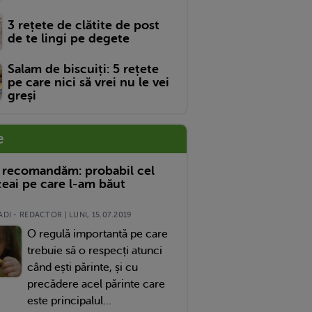
3 rețete de clătite de post
de te lingi pe degete
Salam de biscuiți: 5 rețete
pe care nici să vrei nu le vei
greși
e
 recomandăm: probabil cel
eai pe care l-am băut
DI - REDACTOR | LUNI, 15.07.2019
O regulă importantă pe care
trebuie să o respecți atunci
când ești părinte, și cu
precădere acel părinte care
este principalul...