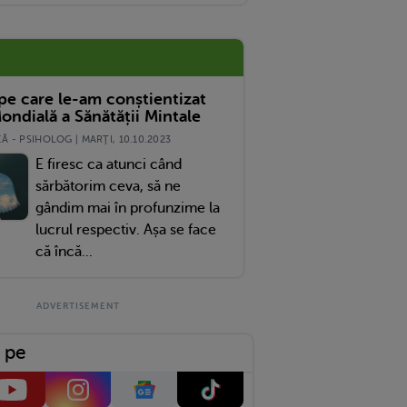
 pe care le-am conștientizat
ondială a Sănătății Mintale
 - PSIHOLOG | MARŢI, 10.10.2023
E firesc ca atunci când
sărbătorim ceva, să ne
gândim mai în profunzime la
lucrul respectiv. Așa se face
că încă...
 pe