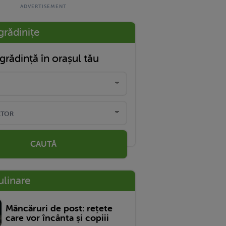
grădinițe
grădință în orașul tău
CAUTĂ
ulinare
Mâncăruri de post: rețete
care vor încânta și copiii