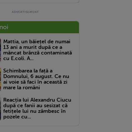
 noi
Mattia, un băiețel de numai
13 ani a murit după ce a
mâncat brânză contaminată
cu E.coli. A...
Schimbarea la față a
Domnului, 6 august. Ce nu
ai voie să faci în această zi
mare la români
Reacția lui Alexandru Ciucu
după ce fanii au sesizat că
fetițele lui nu zâmbesc în
pozele cu...