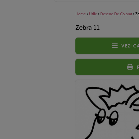
Home
›
Utile
›
Desene De Colorat
›
Ze
Zebra 11
Vezi c