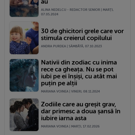
au
ALINA NEDELCU - REDACTOR SENIOR | MARŢI,
07.05.2024
30 de ghicitori grele care vor
stimula creierul copilului
ANDRA PURDEA | SÂMBĂTĂ, 07.10.2023
Nativii din zodiac cu inima
rece ca gheața. Nu se pot
iubi pe ei înșiși, cu atât mai
puțin pe alții
MARIANA VOINEA | VINERI, 08.11.2024
Zodiile care au greșit grav,
dar primesc a doua șansă în
iubire iarna asta
MARIANA VOINEA | MARŢI, 17.02.2026