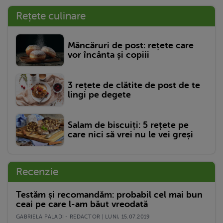
Rețete culinare
Mâncăruri de post: rețete care
vor încânta și copiii
3 rețete de clătite de post de te
lingi pe degete
Salam de biscuiți: 5 rețete pe
care nici să vrei nu le vei greși
Recenzie
Testăm și recomandăm: probabil cel mai bun
ceai pe care l-am băut vreodată
GABRIELA PALADI - REDACTOR | LUNI, 15.07.2019