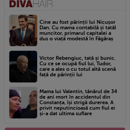
Cine au fost părinții lui Nicușor
Dan. Cu mama contabilă și tatăl
muncitor, primarul capitalei a
dus o viață modestă în Făgăraș
Victor Rebengiuc, tată și bunic.
Cu ce se ocupă fiul lui, Tudor,
care a ales o cu totul altă scenă
față de părinții lui
Mama lui Valentin, tânărul de 34
de ani mort în accidentul din
Constanța, își strigă durerea. A
privit neputincioasă cum fiul ei
și-a dat ultima suflare