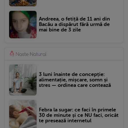
Andreea, o fetiță de 11 ani din
Bacău a dispărut fără urmă de
mai bine de 3 zile
3 luni înainte de concepție:
alimentație, mișcare, somn și
stres — ordinea care contează
Febra la sugar: ce faci în primele
30 de minute și ce NU faci, oricât
te presează internetul