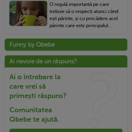
O regulă importantă pe care
trebuie să o respecți atunci când
ești părinte, și cu precădere acel
părinte care este principalul...
Funny by Qbebe
Ai nevoie de un răspuns?
Ai o întrebare la
care vrei să
primești răspuns?
Comunitatea
Qbebe te ajută.