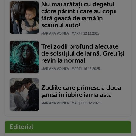
Nu mai arătați cu degetul
către părinții care au copii
fără geacă de iarnă în
scaunul auto!
MARIANA VOINEA | MARŢI, 12.12.2023
Trei zodii profund afectate
de solstițiul de iarnă. Greu își
revin la normal
MARIANA VOINEA | MARŢI, 16.12.2025
Zodiile care primesc a doua
șansă în iubire iarna asta
MARIANA VOINEA | MARŢI, 09.12.2025
Editorial