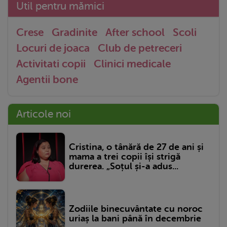
Util pentru mămici
Crese
Gradinite
After school
Scoli
Locuri de joaca
Club de petreceri
Activitati copii
Clinici medicale
Agentii bone
Articole noi
Cristina, o tânără de 27 de ani și
mama a trei copii își strigă
durerea. „Soțul și-a adus...
Zodiile binecuvântate cu noroc
uriaș la bani până în decembrie