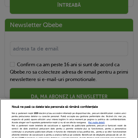
ÎNTREABĂ
Newsletter Qbebe
Confirm ca am peste 16 ani si sunt de acord ca
Qbebe.ro sa colecteze adresa de email pentru a primi
newslettere si e-mail-uri promotionale.
DA, MA ABONEZ LA NEWSLETTER
Nouă ne pasă ca datele tale personale să rămână confidențiale
Noi și partenerii noștri
1019
stocăm și/sau accesăm informații pe dispozitivul dvs., precum identificatorii cookie unici
pentru prelucrarea datelor cu caracter personal. Puteți accepta sau gestiona preferințele dvs. făcând clic mai jos,
respectiv vă puteți opune utilizării unui interes legitim în orice moment pe pagina cu politica de confidențialitate.
Aceste alegeri vor fi raportate partenerilor noștri și nu vă vor afecta navigarea.
Mai multe detalii
Noi si partenerii nostri (retelele de socializare si agentiile de publicitate partenere, precum si furnizorii nostri de
servicii de date analitice) prelucram date pentru a permite website-ului sa functioneze, pentru a personaliza
continutul si anunturile publicitare afisate in functie de interesele si/sau profilul dvs., pentru a va oferi functionalitati
aferente retelelor de socializare si pentru a analiza traficul pe website. Beneficiati de drepturile prevazute de art. 15-
22 din GDPR in legatura cu prelucrarea datelor cu caracter personal. Aceste drepturi pot fi exercitate prin modalitatea