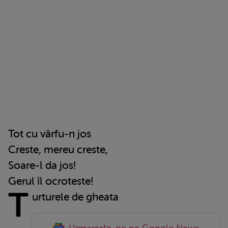
Tot cu vârfu-n jos
Creste, mereu creste,
Soare-l da jos!
Gerul îl ocroteste!
T
urturele de gheata
Urmareste-ne pe Google News