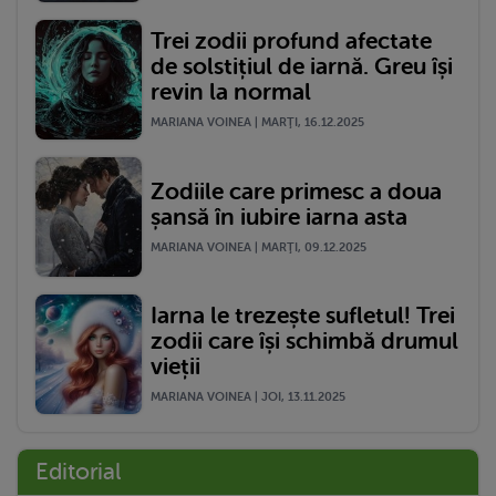
Trei zodii profund afectate
de solstițiul de iarnă. Greu își
revin la normal
MARIANA VOINEA | MARŢI, 16.12.2025
Zodiile care primesc a doua
șansă în iubire iarna asta
MARIANA VOINEA | MARŢI, 09.12.2025
Iarna le trezește sufletul! Trei
zodii care își schimbă drumul
vieții
MARIANA VOINEA | JOI, 13.11.2025
Editorial