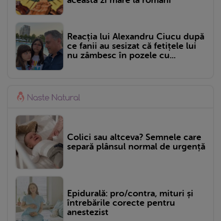
această zi mare la români
Reacția lui Alexandru Ciucu după
ce fanii au sesizat că fetițele lui
nu zâmbesc în pozele cu...
Colici sau altceva? Semnele care
separă plânsul normal de urgență
Epidurală: pro/contra, mituri și
întrebările corecte pentru
anestezist