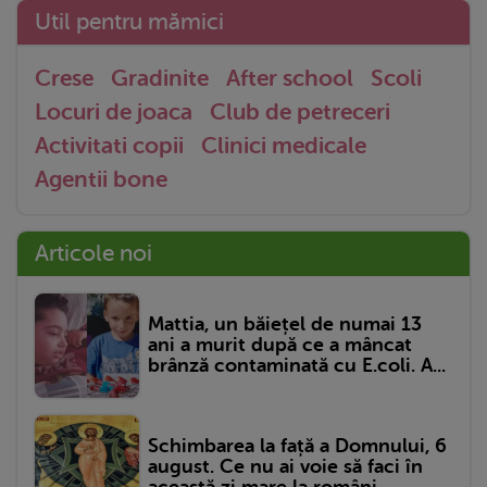
Util pentru mămici
Crese
Gradinite
After school
Scoli
Locuri de joaca
Club de petreceri
Activitati copii
Clinici medicale
Agentii bone
Articole noi
Mattia, un băiețel de numai 13
ani a murit după ce a mâncat
brânză contaminată cu E.coli. A...
Schimbarea la față a Domnului, 6
august. Ce nu ai voie să faci în