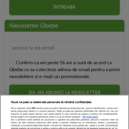
ÎNTREABĂ
Newsletter Qbebe
Confirm ca am peste 16 ani si sunt de acord ca
Qbebe.ro sa colecteze adresa de email pentru a primi
newslettere si e-mail-uri promotionale.
DA, MA ABONEZ LA NEWSLETTER
Nouă ne pasă ca datele tale personale să rămână confidențiale
Noi și partenerii noștri
1017
stocăm și/sau accesăm informații pe dispozitivul dvs., precum identificatorii cookie unici
pentru prelucrarea datelor cu caracter personal. Puteți accepta sau gestiona preferințele dvs. făcând clic mai jos,
respectiv vă puteți opune utilizării unui interes legitim în orice moment pe pagina cu politica de confidențialitate.
Aceste alegeri vor fi raportate partenerilor noștri și nu vă vor afecta navigarea.
Mai multe detalii
Noi si partenerii nostri (retelele de socializare si agentiile de publicitate partenere, precum si furnizorii nostri de
servicii de date analitice) prelucram date pentru a permite website-ului sa functioneze, pentru a personaliza
continutul si anunturile publicitare afisate in functie de interesele si/sau profilul dvs., pentru a va oferi functionalitati
aferente retelelor de socializare si pentru a analiza traficul pe website. Beneficiati de drepturile prevazute de art. 15-