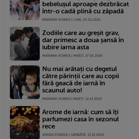
bebelușul aproape dezbrăcat
într-o cadă plină cu zăpadă
MARIANA VOINEA | LUNI, 24.02.2025
Zodiile care au greșit grav,
dar primesc a doua șansă în
iubire iarna asta
MARIANA VOINEA | MARŢI, 17.02.2026
Nu mai arătați cu degetul
către părinții care au copii
fără geacă de iarnă în
scaunul auto!
MARIANA VOINEA | MARŢI, 12.12.2023
Arome de iarnă: cum să îți
parfumezi casa în sezonul
rece
ANDRA PURDEA | SÂMBĂTĂ, 13.12.2025