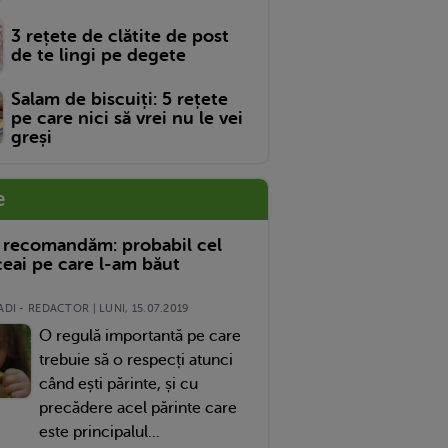
3 rețete de clătite de post
de te lingi pe degete
Salam de biscuiți: 5 rețete
pe care nici să vrei nu le vei
greși
e
 recomandăm: probabil cel
eai pe care l-am băut
DI - REDACTOR | LUNI, 15.07.2019
O regulă importantă pe care
trebuie să o respecți atunci
când ești părinte, și cu
precădere acel părinte care
este principalul...