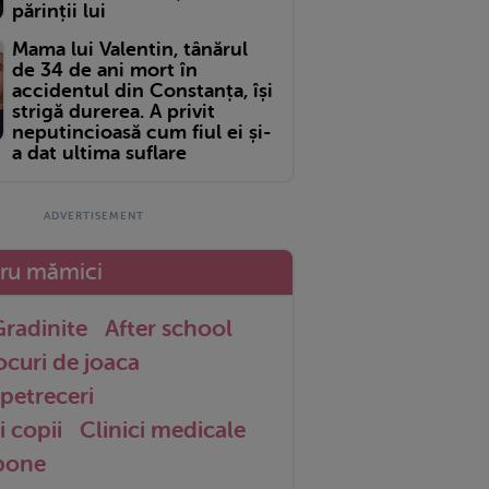
părinții lui
Mama lui Valentin, tânărul
de 34 de ani mort în
accidentul din Constanța, își
strigă durerea. A privit
neputincioasă cum fiul ei și-
a dat ultima suflare
tru mămici
radinite
After school
ocuri de joaca
petreceri
i copii
Clinici medicale
 bone