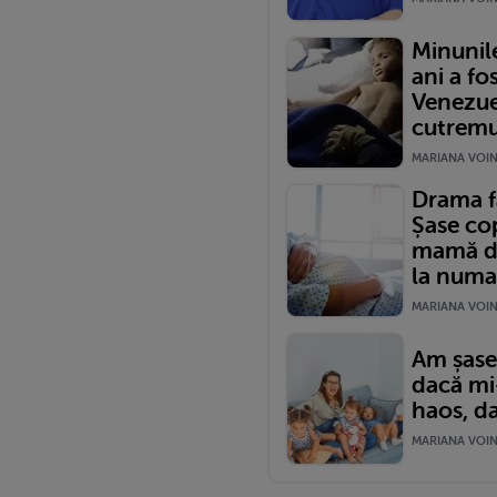
Minunile
ani a fos
Venezuel
cutremu
MARIANA VOINE
Drama fa
Șase cop
mamă du
la numa
MARIANA VOINE
Am șase 
dacă mi-
haos, da
MARIANA VOINE