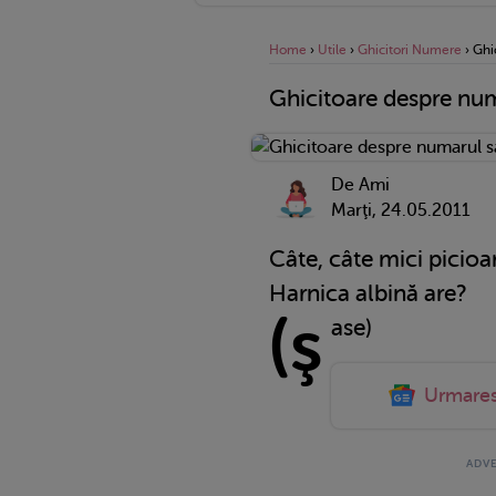
Home
›
Utile
›
Ghicitori Numere
›
Ghi
Ghicitoare despre nu
De Ami
Marţi, 24.05.2011
Câte, câte mici picioa
Harnica albină are?
(ş
ase)
Urmare