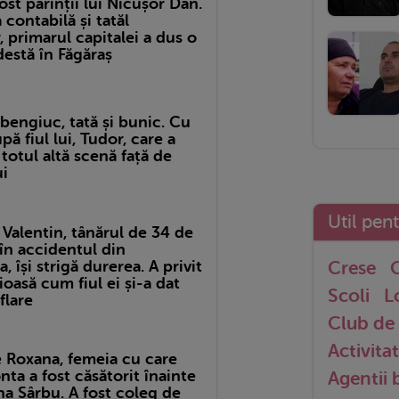
ost părinții lui Nicușor Dan.
ontabilă și tatăl
 primarul capitalei a dus o
estă în Făgăraș
bengiuc, tată și bunic. Cu
pă fiul lui, Tudor, care a
 totul altă scenă față de
ui
Util pen
Valentin, tânărul de 34 de
în accidentul din
Crese
G
, își strigă durerea. A privit
oasă cum fiul ei și-a dat
Scoli
L
flare
Club de 
Activitat
e Roxana, femeia cu care
nta a fost căsătorit înainte
Agentii
a Sârbu. A fost coleg de