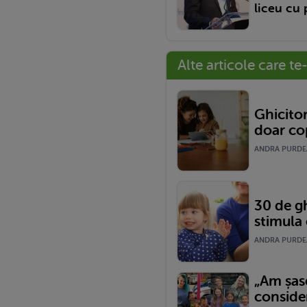
liceu cu 
Alte articole care te
Ghicito
doar cop
ANDRA PURDEA 
30 de gh
stimula 
ANDRA PURDEA
„Am șase
conside