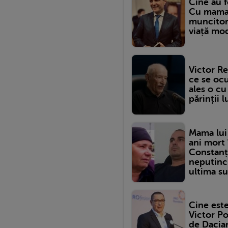
Cine au f
Cu mama c
muncitor,
viață mod
Victor Re
ce se ocu
ales o cu
părinții l
Mama lui 
ani mort 
Constanța
neputinci
ultima su
Cine est
Victor Po
de Dacian