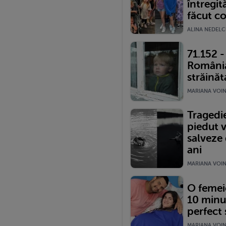
întregit
făcut co
ALINA NEDELCU
71.152 -
România 
străinăt
MARIANA VOINE
Tragedie
piedut v
salveze 
ani
MARIANA VOINE
O femeie
10 minu
perfect 
MARIANA VOINE