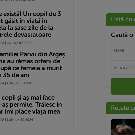
 există! Un copil de 3
Listă cu 
t găsit în viață în
a la șase zile de la
rele devastatoare
Caută o 
A | JOI, 02.07.2026
miliei Pârvu din Argeș.
ii au rămas orfani de
pă ce femeia a murit
i 35 de ani
A | LUNI, 06.01.2025
copii și aș mai face
aș permite. Trăiesc în
Rețete c
r îmi place viața mea
A | LUNI, 14.10.2024