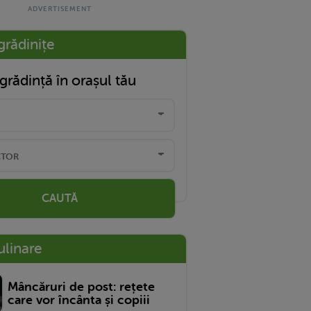
grădinițe
grădință în orașul tău
CAUTĂ
ulinare
Mâncăruri de post: rețete
care vor încânta și copiii