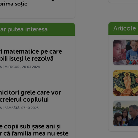
prima soție
Articole
-ar putea interesa
ri matematice pe care
iii isteți le rezolvă
| MIERCURI, 20.03.2024
icitori grele care vor
creierul copilului
 | SÂMBĂTĂ, 07.10.2023
 copii sub șase ani și
r că familia mea nu este