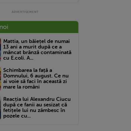
 noi
Mattia, un băiețel de numai
13 ani a murit după ce a
mâncat brânză contaminată
cu E.coli. A...
Schimbarea la față a
Domnului, 6 august. Ce nu
ai voie să faci în această zi
mare la români
Reacția lui Alexandru Ciucu
după ce fanii au sesizat că
fetițele lui nu zâmbesc în
pozele cu...