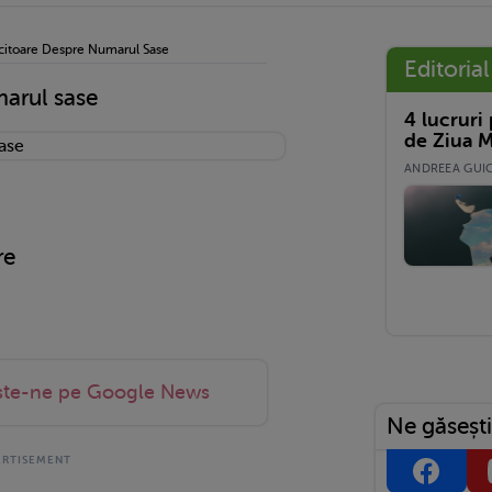
citoare Despre Numarul Sase
Editorial
marul sase
4 lucruri
de Ziua M
ANDREEA GUICĂ
re
ste-ne pe Google News
Ne găsești