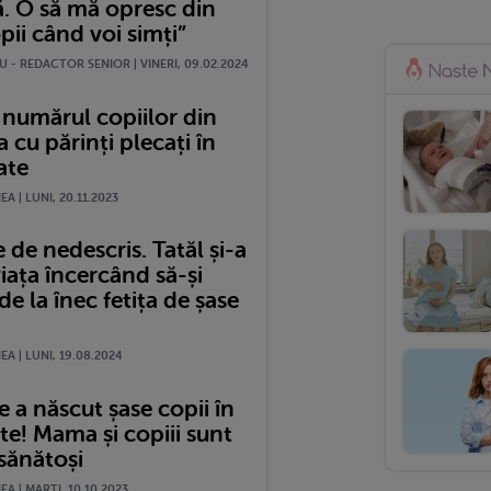
ă. O să mă opresc din
pii când voi simți”
 - REDACTOR SENIOR | VINERI, 09.02.2024
 numărul copiilor din
cu părinți plecați în
ate
A | LUNI, 20.11.2023
 de nedescris. Tatăl și-a
iața încercând să-și
de la înec fetița de șase
A | LUNI, 19.08.2024
 a născut șase copii în
te! Mama și copiii sunt
sănătoși
A | MARŢI, 10.10.2023