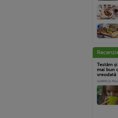
Recenzi
Testăm și
mai bun c
vreodată
GABRIELA PALA