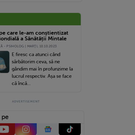
 pe care le-am conștientizat
ondială a Sănătății Mintale
 - PSIHOLOG | MARŢI, 10.10.2023
E firesc ca atunci când
sărbătorim ceva, să ne
gândim mai în profunzime la
lucrul respectiv. Așa se face
că încă...
 pe