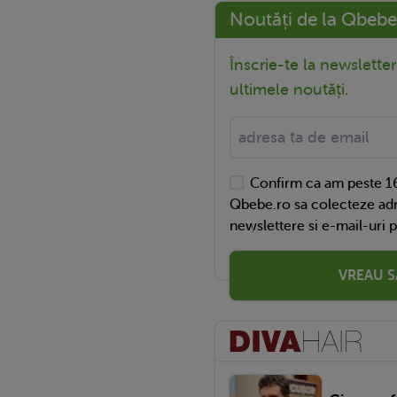
Noutăți de la Qbebe
Înscrie-te la newslette
ultimele noutăți.
Confirm ca am peste 16
Qbebe.ro sa colecteze adr
newslettere si e-mail-uri 
VREAU S