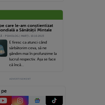
 pe care le-am conștientizat
ondială a Sănătății Mintale
 - PSIHOLOG | MARŢI, 10.10.2023
E firesc ca atunci când
sărbătorim ceva, să ne
gândim mai în profunzime la
lucrul respectiv. Așa se face
că încă...
 pe