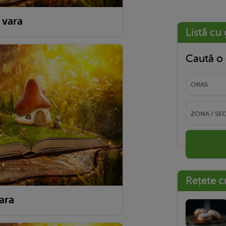
 vara
Listă cu 
Caută o 
Rețete c
ara