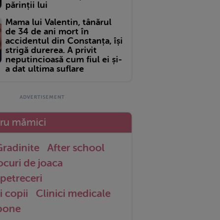
părinții lui
Mama lui Valentin, tânărul
de 34 de ani mort în
accidentul din Constanța, își
strigă durerea. A privit
neputincioasă cum fiul ei și-
a dat ultima suflare
tru mămici
radinite
After school
ocuri de joaca
petreceri
i copii
Clinici medicale
 bone