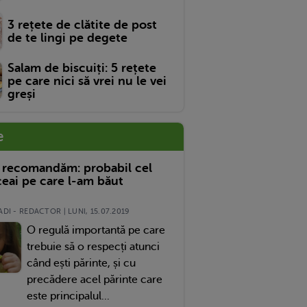
3 rețete de clătite de post
de te lingi pe degete
Salam de biscuiți: 5 rețete
pe care nici să vrei nu le vei
greși
e
 recomandăm: probabil cel
eai pe care l-am băut
DI - REDACTOR | LUNI, 15.07.2019
O regulă importantă pe care
trebuie să o respecți atunci
când ești părinte, și cu
precădere acel părinte care
este principalul...