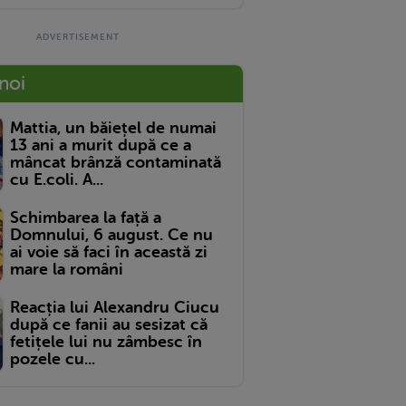
 noi
Mattia, un băiețel de numai
13 ani a murit după ce a
mâncat brânză contaminată
cu E.coli. A...
Schimbarea la față a
Domnului, 6 august. Ce nu
ai voie să faci în această zi
mare la români
Reacția lui Alexandru Ciucu
după ce fanii au sesizat că
fetițele lui nu zâmbesc în
pozele cu...