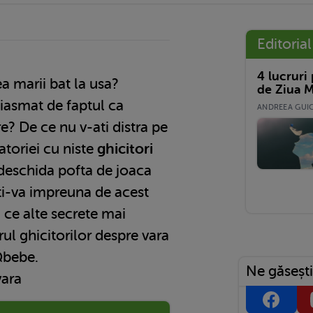
Editorial
4 lucruri
a marii bat la usa?
de Ziua M
iasmat de faptul ca
ANDREEA GUICĂ
e? De ce nu v-ati distra pe
atoriei cu niste
ghicitori
 deschida pofta de joaca
ti-va impreuna de acest
 ce alte secrete mai
ul ghicitorilor despre vara
Qbebe.
Ne găsești
vara