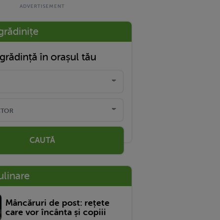
grădinițe
grădință în orașul tău
CAUTĂ
ulinare
Mâncăruri de post: rețete
care vor încânta și copiii