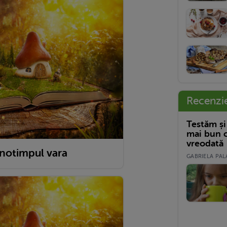
Recenzi
Testăm și
mai bun c
vreodată
anotimpul vara
GABRIELA PALA