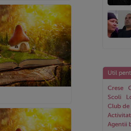
Util pen
Crese
G
Scoli
L
Club de 
Activitat
Agentii