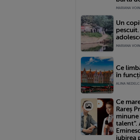
MARIANA VOINE
Un copil
pescuit.
adolesce
MARIANA VOINE
Ce limbă
în funcț
ALINA NEDELCU
Ce mare
Rareș Pr
minune 
talent”.
Eminescu
iubirea