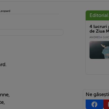
Leopard
Editorial
4 lucruri
de Ziua M
ANDREEA GUICĂ
rd.
Ne găsești
onne,
te,