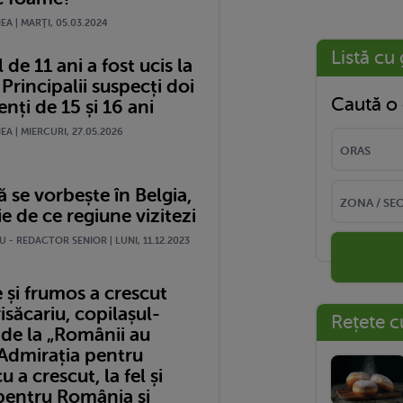
A | MARŢI, 05.03.2024
Listă cu 
 de 11 ani a fost ucis la
 Principalii suspecți doi
Caută o 
nți de 15 și 16 ani
A | MIERCURI, 27.05.2026
 se vorbește în Belgia,
ie de ce regiune vizitezi
 - REDACTOR SENIOR | LUNI, 11.12.2023
 și frumos a crescut
isăcariu, copilașul-
Rețete c
de la „Românii au
 Admirația pentru
 a crescut, la fel și
 pentru România și