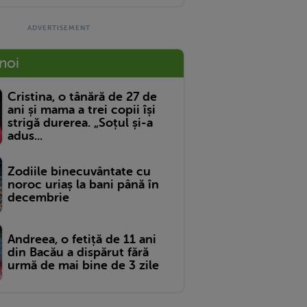
 noi
Cristina, o tânără de 27 de
ani și mama a trei copii își
strigă durerea. „Soțul și-a
adus...
Zodiile binecuvântate cu
noroc uriaș la bani până în
decembrie
Andreea, o fetiță de 11 ani
din Bacău a dispărut fără
urmă de mai bine de 3 zile