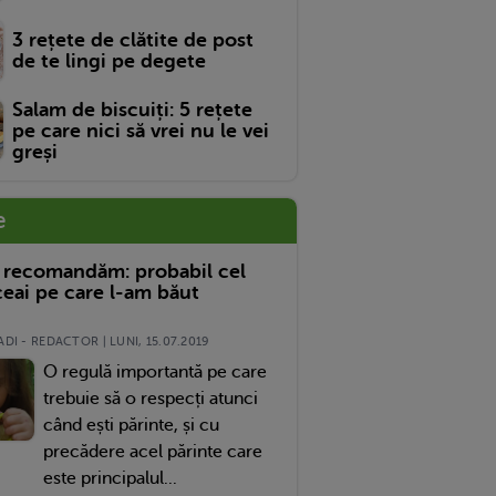
3 rețete de clătite de post
de te lingi pe degete
Salam de biscuiți: 5 rețete
pe care nici să vrei nu le vei
greși
e
 recomandăm: probabil cel
eai pe care l-am băut
DI - REDACTOR | LUNI, 15.07.2019
O regulă importantă pe care
trebuie să o respecți atunci
când ești părinte, și cu
precădere acel părinte care
este principalul...