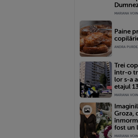
Dumne
MARIANA VOINE
Paine pr
copilări
ANDRA PURDEA 
Trei cop
într-o 
lor s-a 
etajul 1
MARIANA VOINE
Imaginil
Groza, d
înmormân
fost un 
MARIANA VOINE