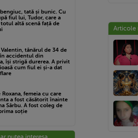
bengiuc, tată și bunic. Cu
pă fiul lui, Tudor, care a
 totul altă scenă față de
Articole
ui
Valentin, tânărul de 34 de
în accidentul din
, își strigă durerea. A privit
oasă cum fiul ei și-a dat
flare
e Roxana, femeia cu care
nta a fost căsătorit înainte
a Sârbu. A fost coleg de
prima soție
-ar putea interesa