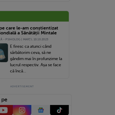
 pe care le-am conștientizat
ondială a Sănătății Mintale
 - PSIHOLOG | MARŢI, 10.10.2023
E firesc ca atunci când
sărbătorim ceva, să ne
gândim mai în profunzime la
lucrul respectiv. Așa se face
că încă...
 pe