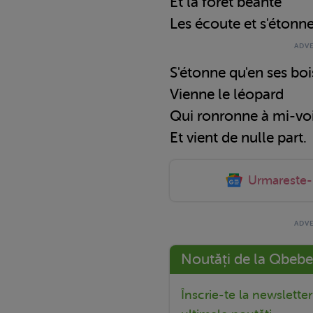
Et la forêt béante
Les écoute et s'étonne
S'étonne qu'en ses boi
Vienne le léopard
Qui ronronne à mi-vo
Et vient de nulle part.
Urmareste
Noutăți de la Qbebe
Înscrie-te la newslette