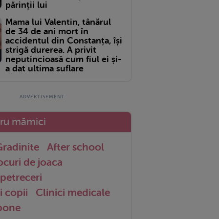
părinții lui
Mama lui Valentin, tânărul
de 34 de ani mort în
accidentul din Constanța, își
strigă durerea. A privit
neputincioasă cum fiul ei și-
a dat ultima suflare
tru mămici
radinite
After school
ocuri de joaca
petreceri
i copii
Clinici medicale
 bone