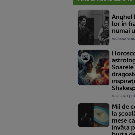
Anghel 
lor în f
numai u
MARIANA VOINE
Horosco
astrolog
Soarele 
dragost
inspiraț
Shakesp
QBEBE.RO | LU
Mii de 
la școal
mese ca
învăța p
burta d