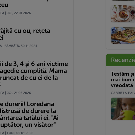
zeu
A | JOI, 22.01.2026
ăjită cu ou, rețeta
ei
| SÂMBĂTĂ, 30.11.2024
Recenzi
ii de 3, 4 și 6 ani victime
tragedie cumplită. Mama
Testăm și
aruncat de cu ei de la
mai bun c
3
vreodată
GABRIELA PALA
A | JOI, 21.05.2026
e durerii! Loredana
istrusă de durere la
tarea tatălui ei: "Ai
luptător, un visător"
A | LUNI, 05.01.2026