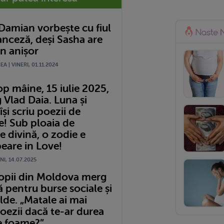
Damian vorbește cu fiul
ranceză, deși Sasha are
n anișor
A | VINERI, 01.11.2024
p mâine, 15 iulie 2025,
 Vlad Daia. Luna și
își scriu poezii de
e! Sub ploaia de
ie divină, o zodie e
eare in Love!
NI, 14.07.2025
copii din Moldova merg
ă pentru burse sociale și
lde. „Matale ai mai
oezii dacă te-ar durea
e foame?”