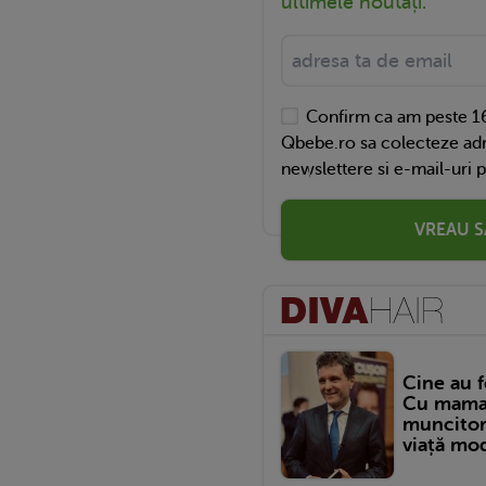
ultimele noutăți.
Confirm ca am peste 16
Qbebe.ro sa colecteze adr
newslettere si e-mail-uri 
VREAU S
Cine au f
Cu mama c
muncitor,
viață mod