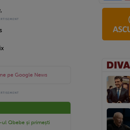
,
s
ix
-ne pe Google News
r-ul Qbebe și primești