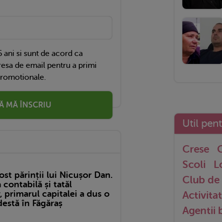
 ani si sunt de acord ca
esa de email pentru a primi
promotionale.
Ă MĂ ÎNSCRIU
Util pen
Crese
G
Scoli
L
ost părinții lui Nicușor Dan.
Club de 
ontabilă și tatăl
 primarul capitalei a dus o
Activitat
estă în Făgăraș
Agentii