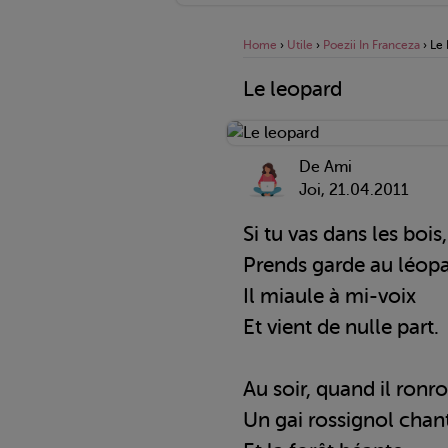
Home
›
Utile
›
Poezii In Franceza
›
Le 
Le leopard
De Ami
Joi, 21.04.2011
Si tu vas dans les bois,
Prends garde au léopa
Il miaule à mi-voix
Et vient de nulle part.
Au soir, quand il ronr
Un gai rossignol chan