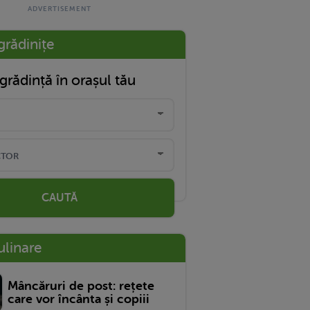
grădinițe
grădință în orașul tău
CAUTĂ
ulinare
Mâncăruri de post: rețete
care vor încânta și copiii