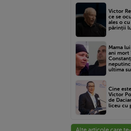
Victor Re
ce se ocu
ales o cu
părinții l
Mama lui 
ani mort 
Constanța
neputinci
ultima su
Cine est
Victor Po
de Dacian
liceu cu 
Alte articole care te