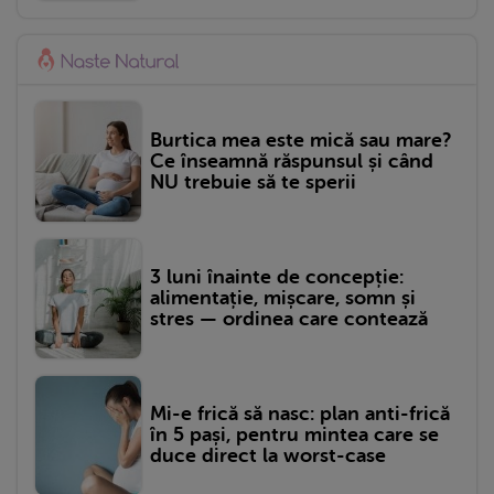
Burtica mea este mică sau mare?
Ce înseamnă răspunsul și când
NU trebuie să te sperii
3 luni înainte de concepție:
alimentație, mișcare, somn și
stres — ordinea care contează
Mi-e frică să nasc: plan anti-frică
în 5 pași, pentru mintea care se
duce direct la worst-case