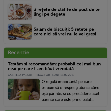
3 rețete de clătite de post de te
lingi pe degete
Salam de biscuiți: 5 rețete pe
care nici să vrei nu le vei greși
Recenzie
Testăm și recomandăm: probabil cel mai bun
ceai pe care l-am băut vreodată
GABRIELA PALADI - REDACTOR | LUNI, 15.07.2019
O regulă importantă pe care
trebuie să o respecți atunci când
ești părinte, și cu precădere acel
părinte care este principalul...