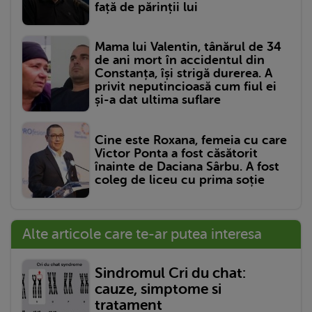
față de părinții lui
Mama lui Valentin, tânărul de 34
de ani mort în accidentul din
Constanța, își strigă durerea. A
privit neputincioasă cum fiul ei
și-a dat ultima suflare
Cine este Roxana, femeia cu care
Victor Ponta a fost căsătorit
înainte de Daciana Sârbu. A fost
coleg de liceu cu prima soție
Alte articole care te-ar putea interesa
Sindromul Cri du chat:
cauze, simptome si
tratament