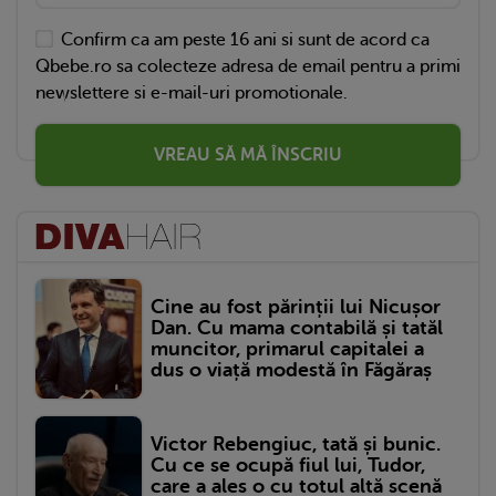
Confirm ca am peste 16 ani si sunt de acord ca
Qbebe.ro sa colecteze adresa de email pentru a primi
newslettere si e-mail-uri promotionale.
VREAU SĂ MĂ ÎNSCRIU
Cine au fost părinții lui Nicușor
Dan. Cu mama contabilă și tatăl
muncitor, primarul capitalei a
dus o viață modestă în Făgăraș
Victor Rebengiuc, tată și bunic.
Cu ce se ocupă fiul lui, Tudor,
care a ales o cu totul altă scenă