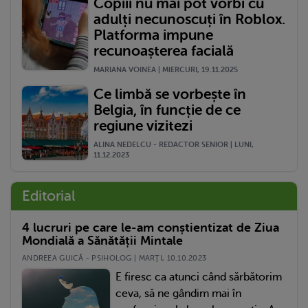
Copiii nu mai pot vorbi cu
adulți necunoscuți în Roblox.
Platforma impune
recunoașterea facială
MARIANA VOINEA | MIERCURI, 19.11.2025
Ce limbă se vorbește în
Belgia, în funcție de ce
regiune vizitezi
ALINA NEDELCU - REDACTOR SENIOR | LUNI,
11.12.2023
Editorial
4 lucruri pe care le-am conștientizat de Ziua
Mondială a Sănătății Mintale
ANDREEA GUICĂ - PSIHOLOG | MARŢI, 10.10.2023
E firesc ca atunci când sărbătorim
ceva, să ne gândim mai în