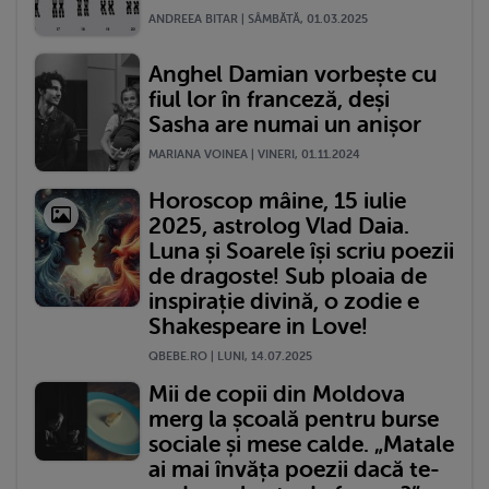
ANDREEA BITAR | SÂMBĂTĂ, 01.03.2025
Anghel Damian vorbește cu
fiul lor în franceză, deși
Sasha are numai un anișor
MARIANA VOINEA | VINERI, 01.11.2024
Horoscop mâine, 15 iulie
2025, astrolog Vlad Daia.
Luna și Soarele își scriu poezii
de dragoste! Sub ploaia de
inspirație divină, o zodie e
Shakespeare in Love!
QBEBE.RO | LUNI, 14.07.2025
Mii de copii din Moldova
merg la școală pentru burse
sociale și mese calde. „Matale
ai mai învăța poezii dacă te-