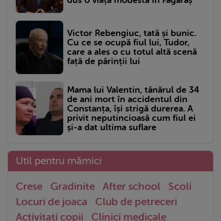
dus o viață modestă în Făgăraș
Victor Rebengiuc, tată și bunic.
Cu ce se ocupă fiul lui, Tudor,
care a ales o cu totul altă scenă
față de părinții lui
Mama lui Valentin, tânărul de 34
de ani mort în accidentul din
Constanța, își strigă durerea. A
privit neputincioasă cum fiul ei
și-a dat ultima suflare
Util pentru mămici
Crese
Gradinite
After school
Scoli
Locuri de joaca
Club de petreceri
Activitati copii
Clinici medicale