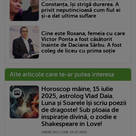
Constanța, își strigă durerea. A
privit neputincioasă cum fiul ei
și-a dat ultima suflare
Cine este Roxana, femeia cu care
Victor Ponta a fost căsătorit
înainte de Daciana Sârbu. A fost
coleg de liceu cu prima soție
Alte articole care te-ar putea interesa
Horoscop mâine, 15 iulie
2025, astrolog Vlad Daia.
Luna și Soarele își scriu poezii
de dragoste! Sub ploaia de
inspirație divină, o zodie e
Shakespeare in Love!
QBEBE.RO | LUNI, 14.07.2025