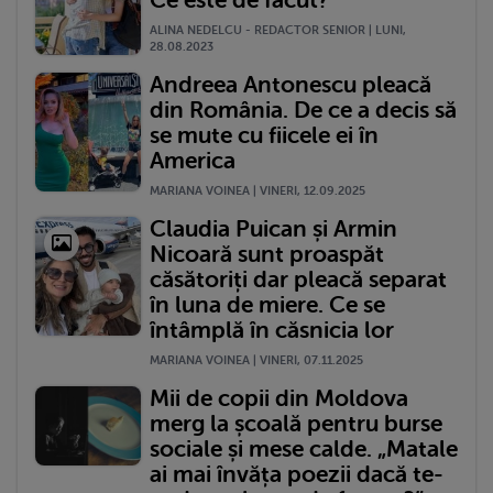
ALINA NEDELCU - REDACTOR SENIOR | LUNI,
28.08.2023
Andreea Antonescu pleacă
din România. De ce a decis să
se mute cu fiicele ei în
America
MARIANA VOINEA | VINERI, 12.09.2025
Claudia Puican și Armin
Nicoară sunt proaspăt
căsătoriți dar pleacă separat
în luna de miere. Ce se
întâmplă în căsnicia lor
MARIANA VOINEA | VINERI, 07.11.2025
Mii de copii din Moldova
merg la școală pentru burse
sociale și mese calde. „Matale
ai mai învăța poezii dacă te-