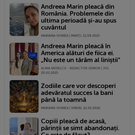
Andreea Marin pleacă din
România. Problemele din
ultima perioadă și-au spus
cuvântul
MARIANA VOINEA | MARŢI, 12.08.2025
Andreea Marin pleacă în
America alături de fiica ei.
„Nu este un tărâm al liniștii”
ALINA NEDELCU - REDACTOR SENIOR | JOI,
20.02.2025
Zodiile care vor descoperi
adevăratul succes la bani
până la toamnă
MARIANA VOINEA | VINERI, 22.05.2026
Copiii pleacă de acasă,
părinții se simt abandonați.
Ce este de făcut?