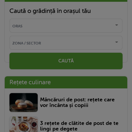
Caută o grădință în orașul tău
CAUTĂ
Rețete culinare
Mâncăruri de post: rețete care
vor încânta și copiii
3 rețete de clătite de post de te
lingi pe degete