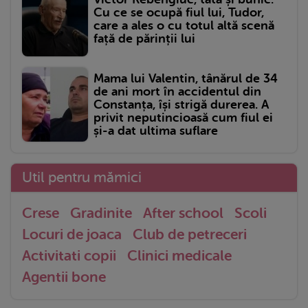
Cu ce se ocupă fiul lui, Tudor,
care a ales o cu totul altă scenă
față de părinții lui
Mama lui Valentin, tânărul de 34
de ani mort în accidentul din
Constanța, își strigă durerea. A
privit neputincioasă cum fiul ei
și-a dat ultima suflare
Util pentru mămici
Crese
Gradinite
After school
Scoli
Locuri de joaca
Club de petreceri
Activitati copii
Clinici medicale
Agentii bone