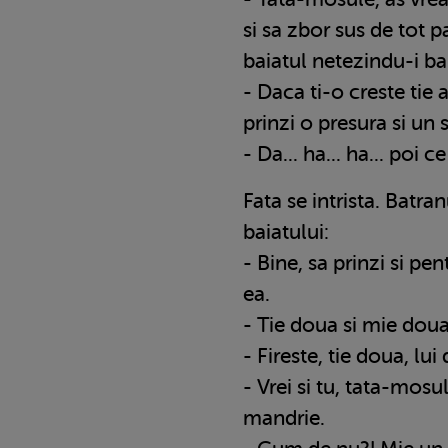
si sa zbor sus de tot p
baiatul netezindu-i ba
- Daca ti-o creste tie a
prinzi o presura si un s
- Da... ha... ha... poi ce
Fata se intrista. Batra
baiatului:
- Bine, sa prinzi si pen
ea.
- Tie doua si mie doua
- Fireste, tie doua, lu
- Vrei si tu, tata-mosu
mandrie.