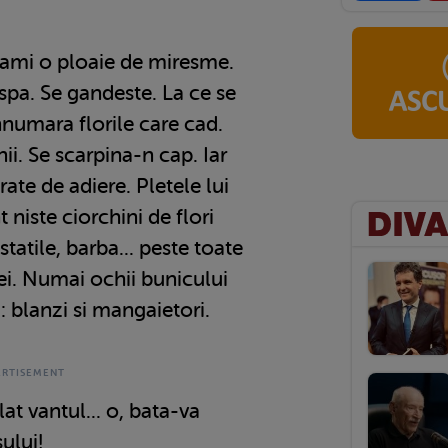
cami o ploaie de miresme.
ispa. Se gandeste. La ce se
numara florile care cad.
ii. Se scarpina-n cap. Iar
ate de adiere. Pletele lui
t niste ciorchini de flori
tatile, barba... peste toate
rei. Numai ochii bunicului
 blanzi si mangaietori.
t vantul... o, bata-va
ului!