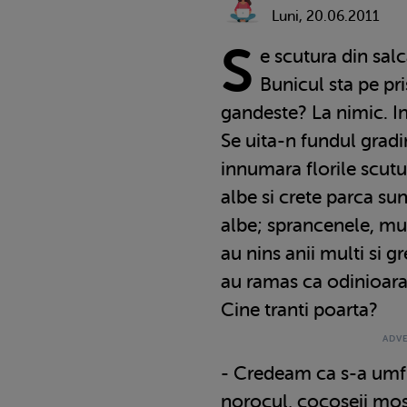
Luni, 20.06.2011
S
e scutura din sal
Bunicul sta pe pr
gandeste? La nimic. In
Se uita-n fundul gradin
innumara florile scutur
albe si crete parca sun
albe; sprancenele, mus
au nins anii multi si g
au ramas ca odinioara:
Cine tranti poarta?
- Credeam ca s-a umfla
norocul, cocoseii mos