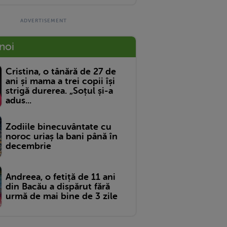
 noi
Cristina, o tânără de 27 de
ani și mama a trei copii își
strigă durerea. „Soțul și-a
adus...
Zodiile binecuvântate cu
noroc uriaș la bani până în
decembrie
Andreea, o fetiță de 11 ani
din Bacău a dispărut fără
urmă de mai bine de 3 zile