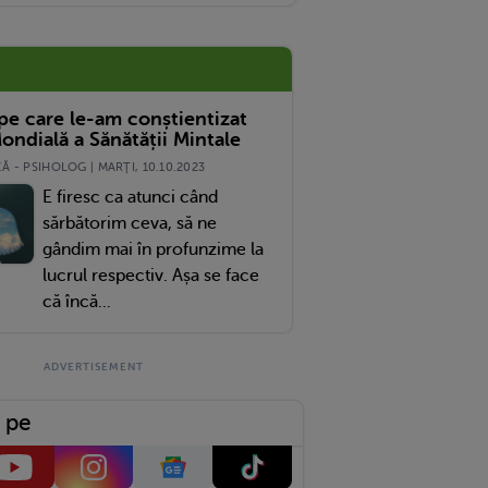
 pe care le-am conștientizat
ondială a Sănătății Mintale
 - PSIHOLOG | MARŢI, 10.10.2023
E firesc ca atunci când
sărbătorim ceva, să ne
gândim mai în profunzime la
lucrul respectiv. Așa se face
că încă...
 pe