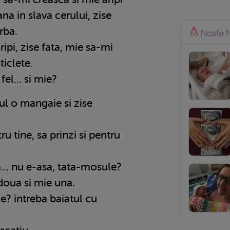
ana in slava cerului, zise
rba.
ripi, zise fata, mie sa-mi
ticlete.
 fel... si mie?
nul o mangaie si zise
tru tine, sa prinzi si pentru
... nu e-asa, tata-mosule?
i doua si mie una.
le? intreba baiatul cu