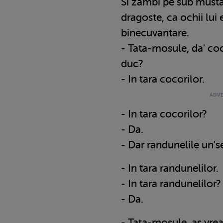
Si zambi pe sub mustati
dragoste, ca ochii lui
binecuvantare.
- Tata-mosule, da' coc
duc?
- In tara cocorilor.
- In tara cocorilor?
- Da.
- Dar randunelile un'
- In tara randunelilor.
- In tara randunelilor?
- Da.
- Tata-mosule, as vrea