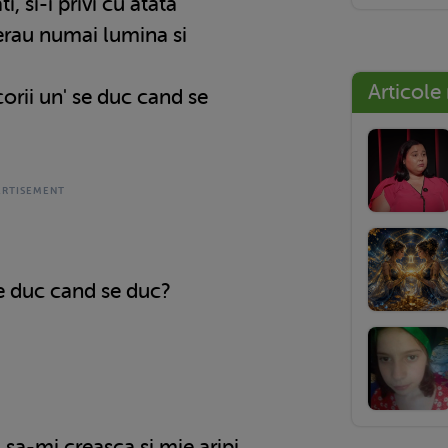
, si-i privi cu atata
 erau numai lumina si
Articole
orii un' se duc cand se
se duc cand se duc?
 sa-mi creasca si mie aripi