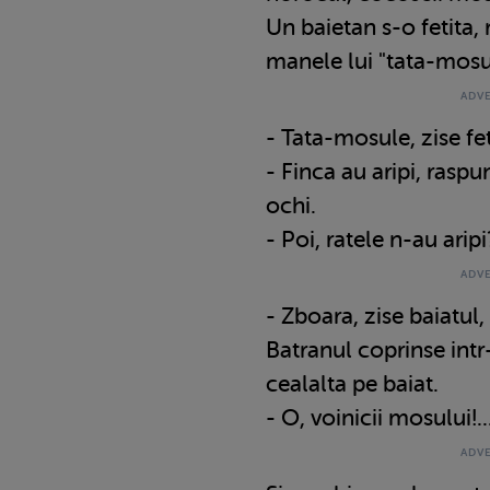
Un baietan s-o fetita, r
manele lui "tata-mosu
- Tata-mosule, zise fe
- Finca au aripi, rasp
ochi.
- Poi, ratele n-au ari
- Zboara, zise baiatul,
Batranul coprinse intr
cealalta pe baiat.
- O, voinicii mosului!..