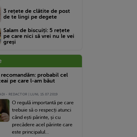
3 rețete de clătite de post
de te lingi pe degete
Salam de biscuiți: 5 rețete
pe care nici să vrei nu le vei
greși
e
 recomandăm: probabil cel
eai pe care l-am băut
DI - REDACTOR | LUNI, 15.07.2019
O regulă importantă pe care
trebuie să o respecți atunci
când ești părinte, și cu
precădere acel părinte care
este principalul...