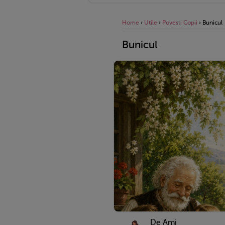
Home
›
Utile
›
Povesti Copii
›
Bunicul
Bunicul
De Ami