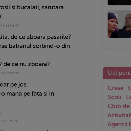
osii si bucalati, sarutara
".
tita, de ce zboara pasarile?
unse batranul sorbind-o din
pi? de ce nu zboara?
Util pen
 dar pe jos.
Crese
G
-o mana pe fata si in
Scoli
L
Club de 
.
Activitat
Agentii