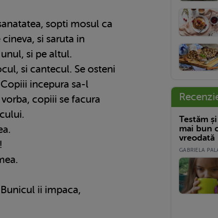
 sanatatea, sopti mosul ca
 cineva, si saruta in
unul, si pe altul.
jocul, si cantecul. Se osteni
 Copiii incepura sa-l
Recenzi
vorba, copiii se facura
cului.
Testăm și
ea.
mai bun c
vreodată
!
GABRIELA PALA
mea.
Bunicul ii impaca,