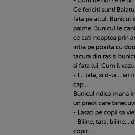
- Cum de nu?! Mie un 
Ce fericiti sunt! Baiat
fata pe altul. Bunicul i
palme. Bunicul le can
ce cati noaptea prin a
intra pe poarta cu dou
tacura din ras si buni
si fata lui. Cum il vaz
- I... tata, si d-ta... iar 
cap...
Bunicul ridica mana i
un preot care binecuvi
- Lasati pe copii sa vi
- Biiine, tata, biiine... 
copii!...