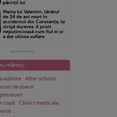
părinții lui
Mama lui Valentin, tânărul
de 34 de ani mort în
accidentul din Constanța, își
strigă durerea. A privit
neputincioasă cum fiul ei și-
a dat ultima suflare
tru mămici
radinite
After school
ocuri de joaca
petreceri
i copii
Clinici medicale
 bone