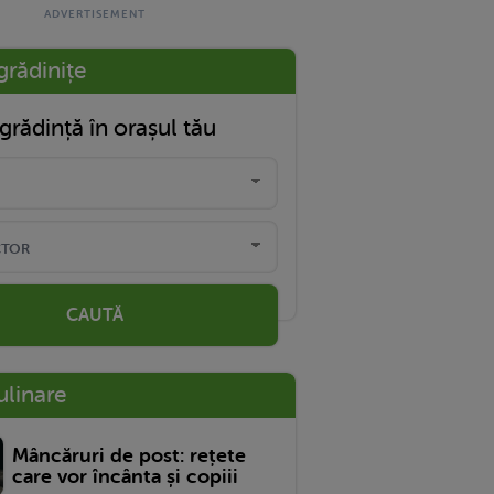
grădinițe
grădință în orașul tău
CAUTĂ
ulinare
Mâncăruri de post: rețete
care vor încânta și copiii