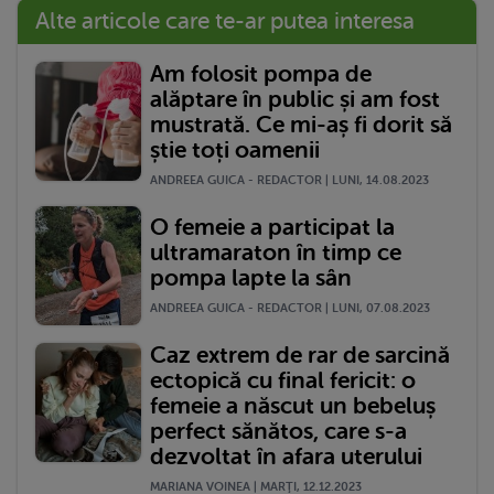
Alte articole care te-ar putea interesa
Am folosit pompa de
alăptare în public și am fost
mustrată. Ce mi-aș fi dorit să
știe toți oamenii
ANDREEA GUICA - REDACTOR | LUNI, 14.08.2023
O femeie a participat la
ultramaraton în timp ce
pompa lapte la sân
ANDREEA GUICA - REDACTOR | LUNI, 07.08.2023
Caz extrem de rar de sarcină
ectopică cu final fericit: o
femeie a născut un bebeluș
perfect sănătos, care s-a
dezvoltat în afara uterului
MARIANA VOINEA | MARŢI, 12.12.2023