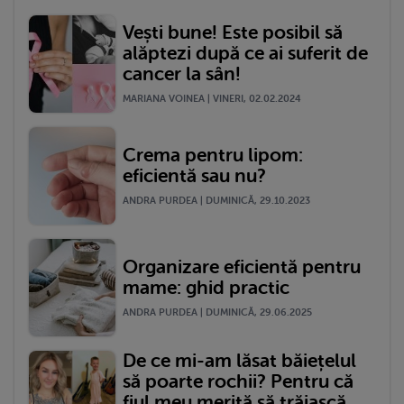
Vești bune! Este posibil să
alăptezi după ce ai suferit de
cancer la sân!
MARIANA VOINEA | VINERI, 02.02.2024
Crema pentru lipom:
eficientă sau nu?
ANDRA PURDEA | DUMINICĂ, 29.10.2023
Organizare eficientă pentru
mame: ghid practic
ANDRA PURDEA | DUMINICĂ, 29.06.2025
De ce mi-am lăsat băiețelul
să poarte rochii? Pentru că
fiul meu merită să trăiască