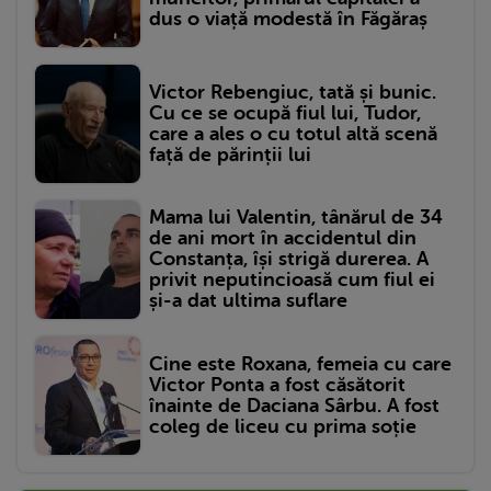
dus o viață modestă în Făgăraș
Victor Rebengiuc, tată și bunic.
Cu ce se ocupă fiul lui, Tudor,
care a ales o cu totul altă scenă
față de părinții lui
Mama lui Valentin, tânărul de 34
de ani mort în accidentul din
Constanța, își strigă durerea. A
privit neputincioasă cum fiul ei
și-a dat ultima suflare
Cine este Roxana, femeia cu care
Victor Ponta a fost căsătorit
înainte de Daciana Sârbu. A fost
coleg de liceu cu prima soție