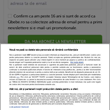
Confirm ca am peste 16 ani si sunt de acord ca
Qbebe.ro sa colecteze adresa de email pentru a primi
newslettere si e-mail-uri promotionale.
DA, MA ABONEZ LA NEWSLETTER
Nouă ne pasă ca datele tale personale să rămână confidențiale
Noi și partenerii noștri
1017
stocăm și/sau accesăm informații pe dispozitivul dvs., precum identificatorii cookie unici
pentru prelucrarea datelor cu caracter personal. Puteți accepta sau gestiona preferințele dvs. făcând clic mai jos,
respectiv vă puteți opune utilizării unui interes legitim în orice moment pe pagina cu politica de confidențialitate.
Aceste alegeri vor fi raportate partenerilor noștri și nu vă vor afecta navigarea.
Mai multe detalii
Noi si partenerii nostri (retelele de socializare si agentiile de publicitate partenere, precum si furnizorii nostri de
servicii de date analitice) prelucram date pentru a permite website-ului sa functioneze, pentru a personaliza
continutul si anunturile publicitare afisate in functie de interesele si/sau profilul dvs., pentru a va oferi functionalitati
aferente retelelor de socializare si pentru a analiza traficul pe website. Beneficiati de drepturile prevazute de art. 15-
22 din GDPR in legatura cu prelucrarea datelor cu caracter personal. Aceste drepturi pot fi exercitate prin modalitatea
indicata
aici
. Prin click pe “ACCEPT TOATE”, acceptati folosirea tuturor Tehnologiilor de tip Cookie, care implica
inclusiv acceptul dvs. cu privire la stocarea/accesarea informatiilor de catre Vendor-ii cu care colaboram. Prin click
Echipa Editoriala
Newsletter
Contact
pe “VREAU SA MODIFIC SETARILE INDIVIDUAL” puteti schimba preferintele in mod individual, mai putin cele legate
de cookie strict necesare pentru functionarea website-ului.
Atât noi, cât și partenerii noștri prelucrăm datele pentru a oferi:
Cariere
Cookies
Politica de confidentialitate
Dezvoltarea și îmbunătățirea serviciilor. Măsurarea performanței reclamelor. Stocarea și/sau accesarea informațiilor
de pe un dispozitiv. Utilizarea profilurilor pentru selectarea conținutului personalizat. Crearea profilurilor de conținut
DivaHair Cosmetics
Despre noi
personalizat. Utilizarea profilurilor pentru selectarea publicității personalizate. Crearea profilurilor pentru publicitate
personalizată. Măsurarea performanței conținutului. Înțelegerea publicului prin statistici sau combinații de date din
surse diferite. Utilizarea de date limitate pentru a selecta publicitatea. Utilizarea datelor limitate pentru a selecta
conținutul. Date precise de geolocație și identificarea prin scanarea dispozitivului.
Termeni si conditii
Setari Cookies
Listă parteneri (furnizori)