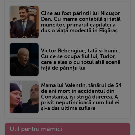
Cine au fost părinții lui Nicușor
Dan. Cu mama contabilă și tatăl
muncitor, primarul capitalei a
dus o viață modestă în Făgăraș
Victor Rebengiuc, tată și bunic.
Cu ce se ocupă fiul lui, Tudor,
care a ales o cu totul altă scenă
față de părinții lui
Mama lui Valentin, tânărul de 34
de ani mort în accidentul din
Constanța, își strigă durerea. A
privit neputincioasă cum fiul ei
și-a dat ultima suflare
Util pentru mămici