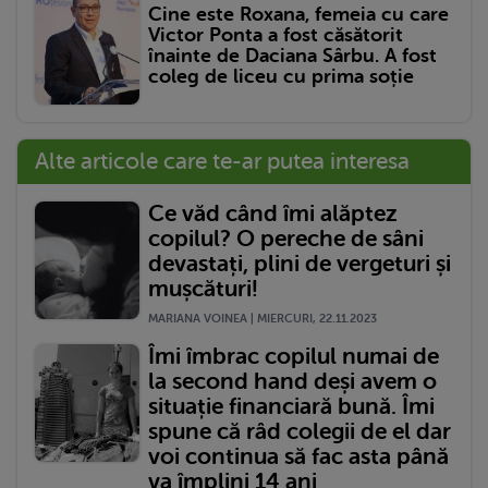
Cine este Roxana, femeia cu care
Victor Ponta a fost căsătorit
înainte de Daciana Sârbu. A fost
coleg de liceu cu prima soție
Alte articole care te-ar putea interesa
Ce văd când îmi alăptez
copilul? O pereche de sâni
devastați, plini de vergeturi și
mușcături!
MARIANA VOINEA | MIERCURI, 22.11.2023
Îmi îmbrac copilul numai de
la second hand deși avem o
situație financiară bună. Îmi
spune că râd colegii de el dar
voi continua să fac asta până
va împlini 14 ani