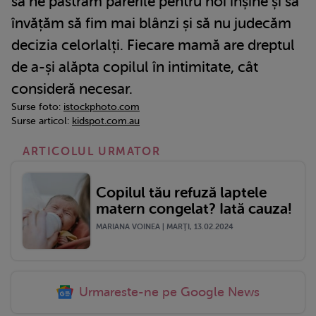
să ne păstrăm părerile pentru noi înșine și să
învățăm să fim mai blânzi și să nu judecăm
decizia celorlalți. Fiecare mamă are dreptul
de a-și alăpta copilul în intimitate, cât
consideră necesar.
Surse foto:
istockphoto.com
Surse articol:
kidspot.com.au
ARTICOLUL URMATOR
Copilul tău refuză laptele
matern congelat? Iată cauza!
MARIANA VOINEA | MARŢI, 13.02.2024
Urmareste-ne pe Google News