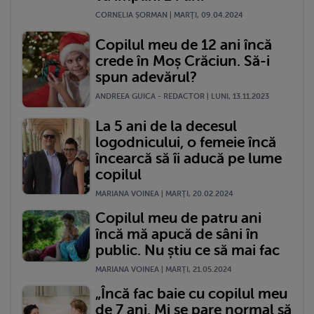
CORNELIA ȘORMAN | MARŢI, 09.04.2024
Copilul meu de 12 ani încă
crede în Moș Crăciun. Să-i
spun adevărul?
ANDREEA GUICA - REDACTOR | LUNI, 13.11.2023
La 5 ani de la decesul
logodnicului, o femeie încă
încearcă să îi aducă pe lume
copilul
MARIANA VOINEA | MARŢI, 20.02.2024
Copilul meu de patru ani
încă mă apucă de sâni în
public. Nu știu ce să mai fac
MARIANA VOINEA | MARŢI, 21.05.2024
„Încă fac baie cu copilul meu
de 7 ani. Mi se pare normal să