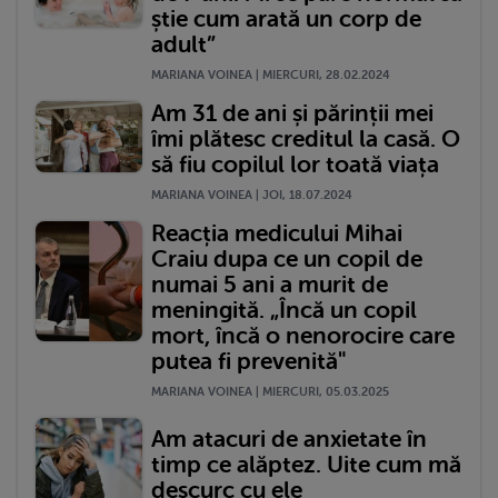
știe cum arată un corp de
adult”
MARIANA VOINEA | MIERCURI, 28.02.2024
Am 31 de ani și părinții mei
îmi plătesc creditul la casă. O
să fiu copilul lor toată viața
MARIANA VOINEA | JOI, 18.07.2024
Reacția medicului Mihai
Craiu dupa ce un copil de
numai 5 ani a murit de
meningită. „Încă un copil
mort, încă o nenorocire care
putea fi prevenită"
MARIANA VOINEA | MIERCURI, 05.03.2025
Am atacuri de anxietate în
timp ce alăptez. Uite cum mă
descurc cu ele