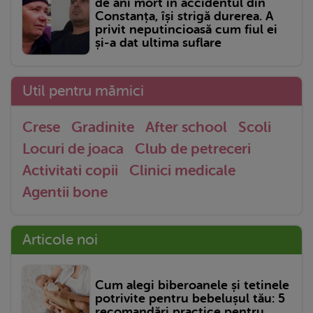
de ani mort în accidentul din
Constanța, își strigă durerea. A
privit neputincioasă cum fiul ei
și-a dat ultima suflare
Util pentru mămici
Crese
Gradinite
After school
Scoli
Locuri de joaca
Club de petreceri
Activitati copii
Clinici medicale
Agentii bone
Articole noi
Cum alegi biberoanele și tetinele
potrivite pentru bebelușul tău: 5
recomandări practice pentru...