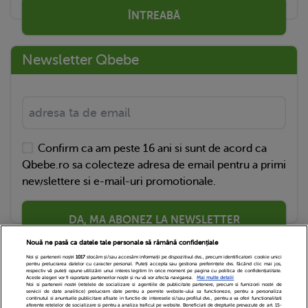
ÎNTREABĂ
Newsletter Qbebe
Confirm ca am peste 16 ani si sunt de acord ca
Qbebe.ro sa colecteze adresa de email pentru a primi
newslettere si e-mail-uri promotionale.
DA, MA ABONEZ LA NEWSLETTER
Nouă ne pasă ca datele tale personale să rămână confidențiale
Noi și partenerii noștri
1017
stocăm și/sau accesăm informații pe dispozitivul dvs., precum identificatorii cookie unici
pentru prelucrarea datelor cu caracter personal. Puteți accepta sau gestiona preferințele dvs. făcând clic mai jos,
respectiv vă puteți opune utilizării unui interes legitim în orice moment pe pagina cu politica de confidențialitate.
Aceste alegeri vor fi raportate partenerilor noștri și nu vă vor afecta navigarea.
Mai multe detalii
Noi si partenerii nostri (retelele de socializare si agentiile de publicitate partenere, precum si furnizorii nostri de
servicii de date analitice) prelucram date pentru a permite website-ului sa functioneze, pentru a personaliza
continutul si anunturile publicitare afisate in functie de interesele si/sau profilul dvs., pentru a va oferi functionalitati
aferente retelelor de socializare si pentru a analiza traficul pe website. Beneficiati de drepturile prevazute de art. 15-