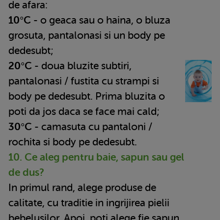
de afara:
10°C
- o geaca sau o haina, o bluza
grosuta, pantalonasi si un body pe
dedesubt;
20°C
- doua bluzite subtiri,
pantalonasi / fustita cu strampi si
body pe dedesubt. Prima bluzita o
poti da jos daca se face mai cald;
30°C
- camasuta cu pantaloni /
rochita si body pe dedesubt.
10. Ce aleg pentru baie, sapun sau gel
de dus?
In primul rand, alege produse de
calitate, cu traditie in ingrijirea pielii
bebelusilor. Apoi, poti alege fie sapun,