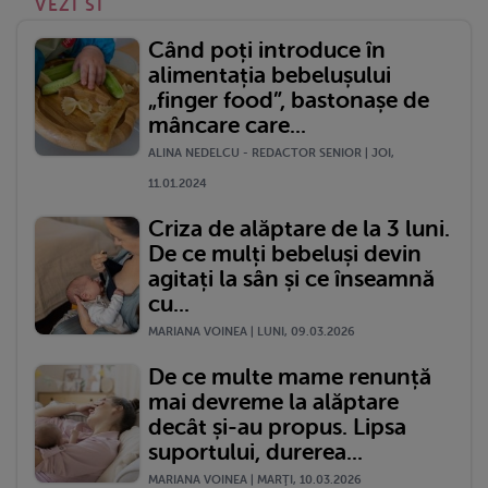
VEZI SI
Când poți introduce în
alimentația bebelușului
„finger food”, bastonașe de
mâncare care...
ALINA NEDELCU - REDACTOR SENIOR | JOI,
11.01.2024
Criza de alăptare de la 3 luni.
De ce mulți bebeluși devin
agitați la sân și ce înseamnă
cu...
MARIANA VOINEA | LUNI, 09.03.2026
De ce multe mame renunță
mai devreme la alăptare
decât și-au propus. Lipsa
suportului, durerea...
MARIANA VOINEA | MARŢI, 10.03.2026