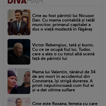
Cine au fost părinții lui Nicușor
Dan. Cu mama contabilă și tatăl
muncitor, primarul capitalei a
dus o viață modestă în Făgăraș
Victor Rebengiuc, tată și bunic.
Cu ce se ocupă fiul lui, Tudor,
care a ales o cu totul altă scenă
față de părinții lui
Mama lui Valentin, tânărul de 34
de ani mort în accidentul din
Constanța, își strigă durerea. A
privit neputincioasă cum fiul ei
și-a dat ultima suflare
Cine este Roxana, femeia cu care