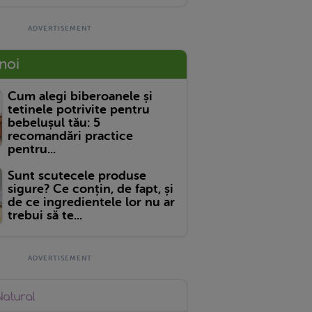
 noi
Cum alegi biberoanele și
tetinele potrivite pentru
bebelușul tău: 5
recomandări practice
pentru...
Sunt scutecele produse
sigure? Ce conțin, de fapt, și
de ce ingredientele lor nu ar
trebui să te...