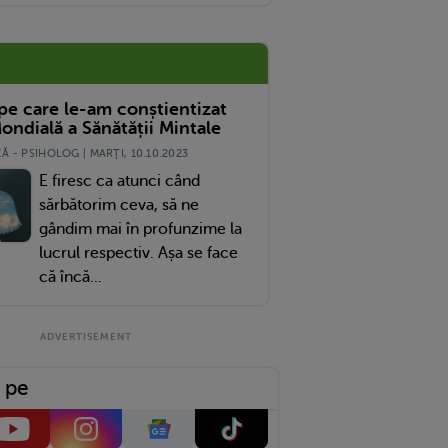
 pe care le-am conștientizat
ondială a Sănătății Mintale
 - PSIHOLOG | MARŢI, 10.10.2023
E firesc ca atunci când
sărbătorim ceva, să ne
gândim mai în profunzime la
lucrul respectiv. Așa se face
că încă...
 pe