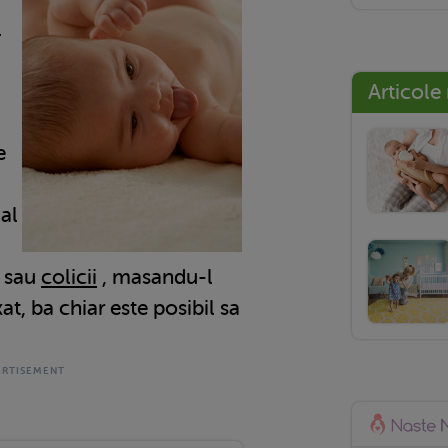
l
Articole
e
 al
i sau
colicii
, masandu-l
xat, ba chiar este posibil sa