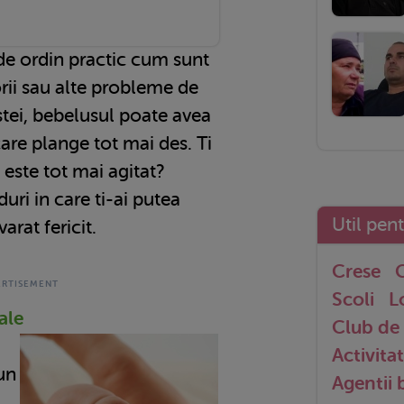
e ordin practic cum sunt
rii sau alte probleme de
stei, bebelusul poate avea
care plange tot mai des. Ti
 este tot mai agitat?
uri in care ti-ai putea
Util pen
arat fericit.
Crese
G
Scoli
L
ale
Club de 
Activitat
 un
Agentii