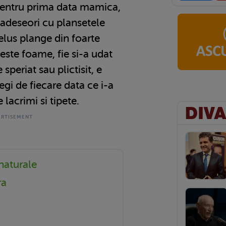
 pentru prima data mamica,
 adeseori cu plansetele
elus plange din foarte
 este foame, fie si-a udat
 speriat sau plictisit, e
egi de fiecare data ce i-a
lacrimi si tipete.
naturale
ra