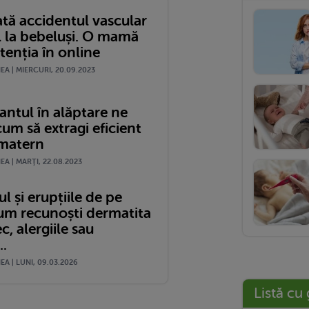
tă accidentul vascular
l la bebeluși. O mamă
tenția în online
A | MIERCURI, 20.09.2023
antul în alăptare ne
cum să extragi eficient
 matern
A | MARŢI, 22.08.2023
l și erupțiile de pe
Cum recunoști dermatita
c, alergiile sau
..
A | LUNI, 09.03.2026
Listă cu 