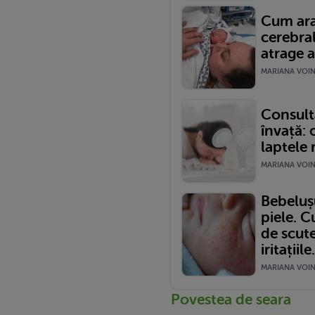
Cum ara
cerebra
atrage a
MARIANA VOINE
Consult
învață: 
laptele
MARIANA VOINE
Bebelușu
piele. 
de scute
iritațiile.
MARIANA VOINE
Povestea de seara