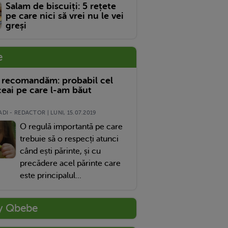
Salam de biscuiți: 5 rețete
pe care nici să vrei nu le vei
greși
e
 recomandăm: probabil cel
eai pe care l-am băut
DI - REDACTOR | LUNI, 15.07.2019
O regulă importantă pe care
trebuie să o respecți atunci
când ești părinte, și cu
precădere acel părinte care
este principalul...
y Qbebe