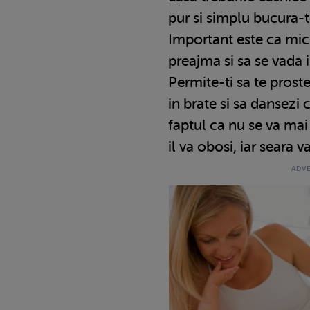
pur si simplu bucura-
Important este ca micu
preajma si sa se vada 
Permite-ti sa te prostes
in brate si sa dansezi 
faptul ca nu se va mai 
il va obosi, iar seara