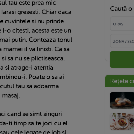
sul tau este prea mic
Caută o 
Iarasi gresesti. Chiar daca
e cuvintele si nu prinde
 i-o citesti, acesta este un
mai putin. Conteaza tonul
a mamei il va linisti. Ca sa
 si sa nu se plictiseasca,
 si atrage-i atentia
zambindu-i. Poate o sa ai
Rețete c
icutul tau sa adoarma
i masaj.
nci cand se simt singuri
da-ti timp sa te joci cu el.
sau cele legate de job si