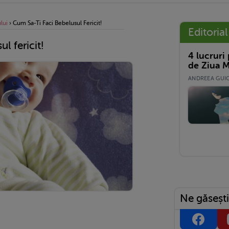
lui
›
Cum Sa-Ti Faci Bebelusul Fericit!
Editorial
l fericit!
4 lucruri
de Ziua M
ANDREEA GUICĂ
Ne găsești