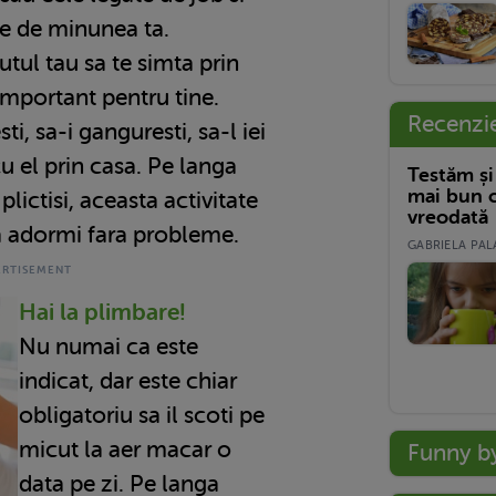
te de minunea ta.
tul tau sa te simta prin
important pentru tine.
Recenzi
ti, sa-i ganguresti, sa-l iei
cu el prin casa. Pe langa
Testăm și
mai bun c
plictisi, aceasta activitate
vreodată
 va adormi fara probleme.
GABRIELA PALA
Hai la plimbare!
Nu numai ca este
indicat, dar este chiar
obligatoriu sa il scoti pe
micut la aer macar o
Funny b
data pe zi. Pe langa