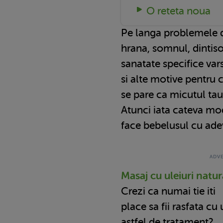
O reteta noua
Pe langa problemele d
hrana, somnul, dintiso
sanatate specifice var
si alte motive pentru 
se pare ca micutul tau
Atunci iata cateva mod
face bebelusul cu adev
Masaj cu uleiuri natur
Crezi ca numai tie iti
place sa fii rasfata cu
astfel de tratament?