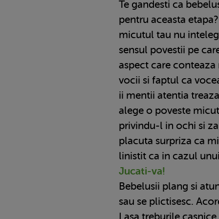
Te gandesti ca bebelu
pentru aceasta etapa? 
micutul tau nu inteleg
sensul povestii pe care
aspect care conteaza 
vocii si faptul ca voce
ii mentii atentia treaza
alege o poveste micuta
privindu-l in ochi si 
placuta surpriza ca m
linistit ca in cazul unu
Jucati-va!
Bebelusii plang si atu
sau se plictisesc. Acor
Lasa treburile casnice 