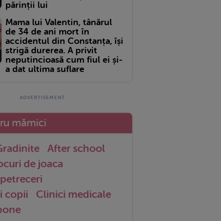
părinții lui
Mama lui Valentin, tânărul
de 34 de ani mort în
accidentul din Constanța, își
strigă durerea. A privit
neputincioasă cum fiul ei și-
a dat ultima suflare
tru mămici
radinite
After school
ocuri de joaca
petreceri
i copii
Clinici medicale
 bone